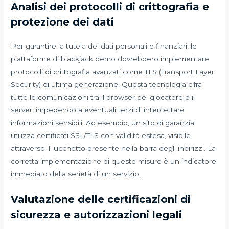
Analisi dei protocolli di crittografia e
protezione dei dati
Per garantire la tutela dei dati personali e finanziari, le
piattaforme di blackjack demo dovrebbero implementare
protocolli di crittografia avanzati come TLS (Transport Layer
Security) di ultima generazione. Questa tecnologia cifra
tutte le comunicazioni tra il browser del giocatore e il
server, impedendo a eventuali terzi di intercettare
informazioni sensibili. Ad esempio, un sito di garanzia
utilizza certificati SSL/TLS con validità estesa, visibile
attraverso il lucchetto presente nella barra degli indirizzi. La
corretta implementazione di queste misure è un indicatore
immediato della serietà di un servizio.
Valutazione delle certificazioni di
sicurezza e autorizzazioni legali