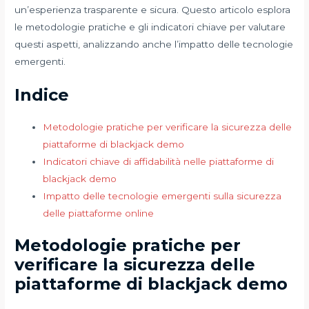
un’esperienza trasparente e sicura. Questo articolo esplora
le metodologie pratiche e gli indicatori chiave per valutare
questi aspetti, analizzando anche l’impatto delle tecnologie
emergenti.
Indice
Metodologie pratiche per verificare la sicurezza delle
piattaforme di blackjack demo
Indicatori chiave di affidabilità nelle piattaforme di
blackjack demo
Impatto delle tecnologie emergenti sulla sicurezza
delle piattaforme online
Metodologie pratiche per
verificare la sicurezza delle
piattaforme di blackjack demo