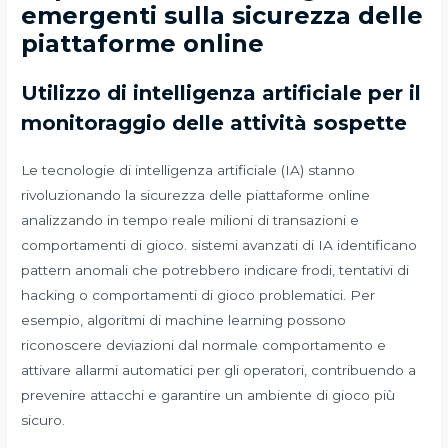
emergenti sulla sicurezza delle
piattaforme online
Utilizzo di intelligenza artificiale per il
monitoraggio delle attività sospette
Le tecnologie di intelligenza artificiale (IA) stanno
rivoluzionando la sicurezza delle piattaforme online
analizzando in tempo reale milioni di transazioni e
comportamenti di gioco. sistemi avanzati di IA identificano
pattern anomali che potrebbero indicare frodi, tentativi di
hacking o comportamenti di gioco problematici. Per
esempio, algoritmi di machine learning possono
riconoscere deviazioni dal normale comportamento e
attivare allarmi automatici per gli operatori, contribuendo a
prevenire attacchi e garantire un ambiente di gioco più
sicuro.