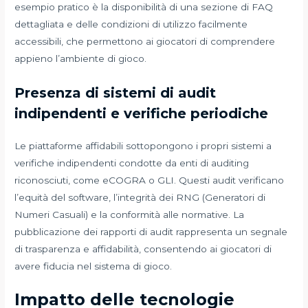
esempio pratico è la disponibilità di una sezione di FAQ
dettagliata e delle condizioni di utilizzo facilmente
accessibili, che permettono ai giocatori di comprendere
appieno l’ambiente di gioco.
Presenza di sistemi di audit
indipendenti e verifiche periodiche
Le piattaforme affidabili sottopongono i propri sistemi a
verifiche indipendenti condotte da enti di auditing
riconosciuti, come eCOGRA o GLI. Questi audit verificano
l’equità del software, l’integrità dei RNG (Generatori di
Numeri Casuali) e la conformità alle normative. La
pubblicazione dei rapporti di audit rappresenta un segnale
di trasparenza e affidabilità, consentendo ai giocatori di
avere fiducia nel sistema di gioco.
Impatto delle tecnologie