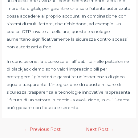
autenticazione avanzati, come riconoscimento facciale o
impronte digitali, per garantire che solo l’utente autorizzato
possa accedere al proprio account. In combinazione con
sistemi di multi-fattore, che richiedono, ad esempio, un
codice OTP inviato al cellulare, queste tecnologie
aumentano significativamente la sicurezza contro accessi
non autorizzati e frodi.
In conclusione, la sicurezza e l’affidabilità nelle piattaforme
di blackjack demo sono valori imprescindibili per
proteggere i giocatori e garantire un’esperienza di gioco
equa e trasparente. L’integrazione di robuste misure di
sicurezza, trasparenza e tecnologie innovative rappresenta
il futuro di un settore in continua evoluzione, in cui l’utente
può giocare con fiducia e serenità.
←
Previous Post
Next Post
→