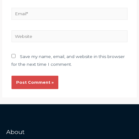
Save my name, email, and website in this browser
for the next time I comment.
About