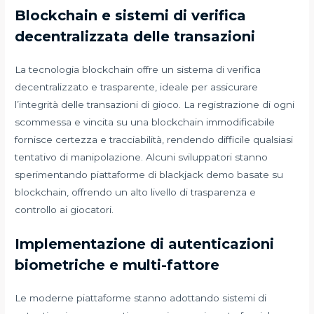
Blockchain e sistemi di verifica
decentralizzata delle transazioni
La tecnologia blockchain offre un sistema di verifica
decentralizzato e trasparente, ideale per assicurare
l’integrità delle transazioni di gioco. La registrazione di ogni
scommessa e vincita su una blockchain immodificabile
fornisce certezza e tracciabilità, rendendo difficile qualsiasi
tentativo di manipolazione. Alcuni sviluppatori stanno
sperimentando piattaforme di blackjack demo basate su
blockchain, offrendo un alto livello di trasparenza e
controllo ai giocatori.
Implementazione di autenticazioni
biometriche e multi-fattore
Le moderne piattaforme stanno adottando sistemi di