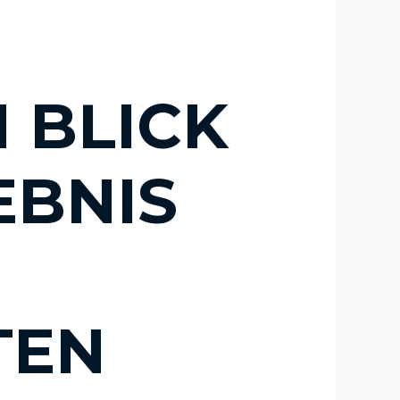
 BLICK
EBNIS
TEN