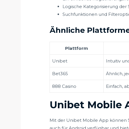
Logische Kategorisierung der S
Suchfunktionen und Filteropt
Ähnliche Plattforme
Plattform
Unibet
Intuitiv u
Bet365
Ähnlich, 
888 Casino
Einfach, 
Unibet Mobile 
Mit der Unibet Mobile App können Spi
auch für Android verfügbar und biet