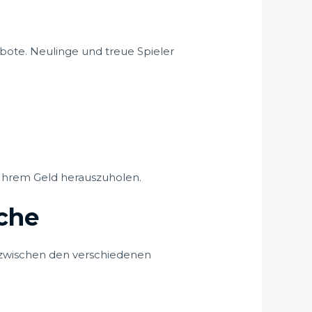
bote. Neulinge und treue Spieler
Ihrem Geld herauszuholen.
che
s zwischen den verschiedenen