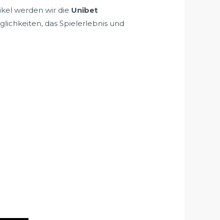
ikel werden wir die
Unibet
ichkeiten, das Spielerlebnis und