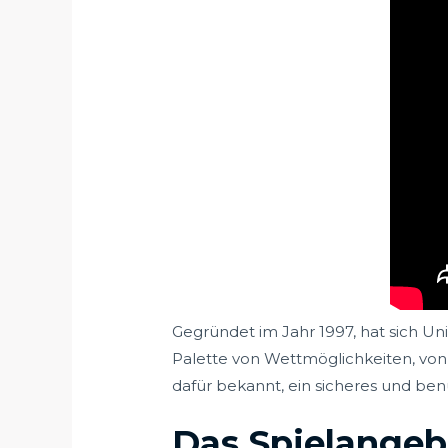
Gegründet im Jahr 1997, hat sich Un
Palette von Wettmöglichkeiten, von S
dafür bekannt, ein sicheres und ben
Das Spielangeb