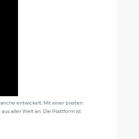
anche entwickelt. Mit einer breiten
us aller Welt an. Die Plattform ist