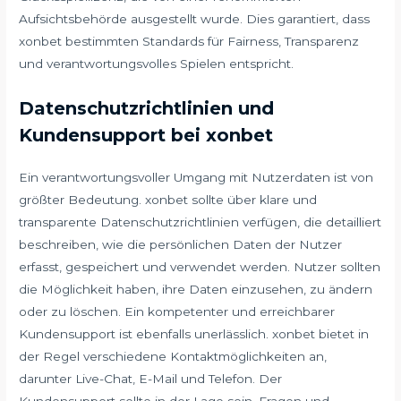
Aufsichtsbehörde ausgestellt wurde. Dies garantiert, dass
xonbet bestimmten Standards für Fairness, Transparenz
und verantwortungsvolles Spielen entspricht.
Datenschutzrichtlinien und
Kundensupport bei xonbet
Ein verantwortungsvoller Umgang mit Nutzerdaten ist von
größter Bedeutung. xonbet sollte über klare und
transparente Datenschutzrichtlinien verfügen, die detailliert
beschreiben, wie die persönlichen Daten der Nutzer
erfasst, gespeichert und verwendet werden. Nutzer sollten
die Möglichkeit haben, ihre Daten einzusehen, zu ändern
oder zu löschen. Ein kompetenter und erreichbarer
Kundensupport ist ebenfalls unerlässlich. xonbet bietet in
der Regel verschiedene Kontaktmöglichkeiten an,
darunter Live-Chat, E-Mail und Telefon. Der