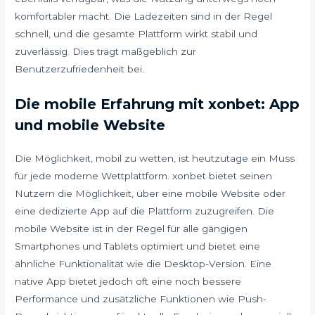
komfortabler macht. Die Ladezeiten sind in der Regel
schnell, und die gesamte Plattform wirkt stabil und
zuverlässig. Dies trägt maßgeblich zur
Benutzerzufriedenheit bei.
Die mobile Erfahrung mit xonbet: App
und mobile Website
Die Möglichkeit, mobil zu wetten, ist heutzutage ein Muss
für jede moderne Wettplattform. xonbet bietet seinen
Nutzern die Möglichkeit, über eine mobile Website oder
eine dedizierte App auf die Plattform zuzugreifen. Die
mobile Website ist in der Regel für alle gängigen
Smartphones und Tablets optimiert und bietet eine
ähnliche Funktionalität wie die Desktop-Version. Eine
native App bietet jedoch oft eine noch bessere
Performance und zusätzliche Funktionen wie Push-