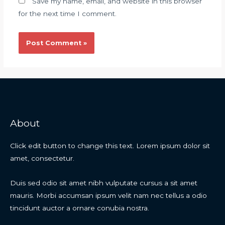
Save my name, email, and website in this browser
for the next time I comment.
About
Click edit button to change this text. Lorem ipsum dolor sit
amet, consectetur.
Duis sed odio sit amet nibh vulputate cursus a sit amet
mauris. Morbi accumsan ipsum velit nam nec tellus a odio
tincidunt auctor a ornare conubia nostra.