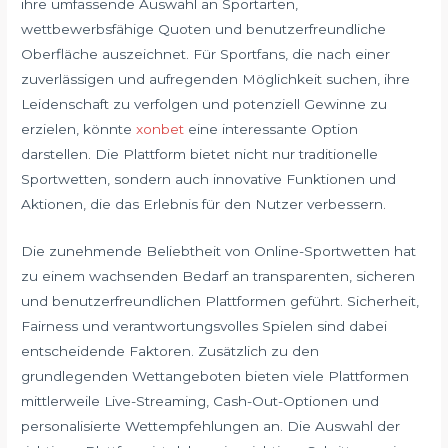
ihre umfassende Auswahl an Sportarten,
wettbewerbsfähige Quoten und benutzerfreundliche
Oberfläche auszeichnet. Für Sportfans, die nach einer
zuverlässigen und aufregenden Möglichkeit suchen, ihre
Leidenschaft zu verfolgen und potenziell Gewinne zu
erzielen, könnte
xonbet
eine interessante Option
darstellen. Die Plattform bietet nicht nur traditionelle
Sportwetten, sondern auch innovative Funktionen und
Aktionen, die das Erlebnis für den Nutzer verbessern.
Die zunehmende Beliebtheit von Online-Sportwetten hat
zu einem wachsenden Bedarf an transparenten, sicheren
und benutzerfreundlichen Plattformen geführt. Sicherheit,
Fairness und verantwortungsvolles Spielen sind dabei
entscheidende Faktoren. Zusätzlich zu den
grundlegenden Wettangeboten bieten viele Plattformen
mittlerweile Live-Streaming, Cash-Out-Optionen und
personalisierte Wettempfehlungen an. Die Auswahl der