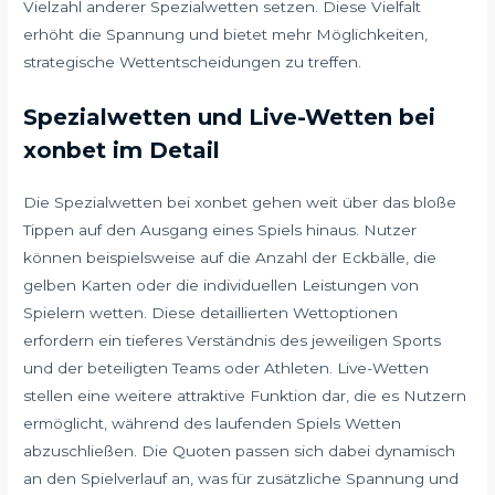
Vielzahl anderer Spezialwetten setzen. Diese Vielfalt
erhöht die Spannung und bietet mehr Möglichkeiten,
strategische Wettentscheidungen zu treffen.
Spezialwetten und Live-Wetten bei
xonbet im Detail
Die Spezialwetten bei xonbet gehen weit über das bloße
Tippen auf den Ausgang eines Spiels hinaus. Nutzer
können beispielsweise auf die Anzahl der Eckbälle, die
gelben Karten oder die individuellen Leistungen von
Spielern wetten. Diese detaillierten Wettoptionen
erfordern ein tieferes Verständnis des jeweiligen Sports
und der beteiligten Teams oder Athleten. Live-Wetten
stellen eine weitere attraktive Funktion dar, die es Nutzern
ermöglicht, während des laufenden Spiels Wetten
abzuschließen. Die Quoten passen sich dabei dynamisch
an den Spielverlauf an, was für zusätzliche Spannung und