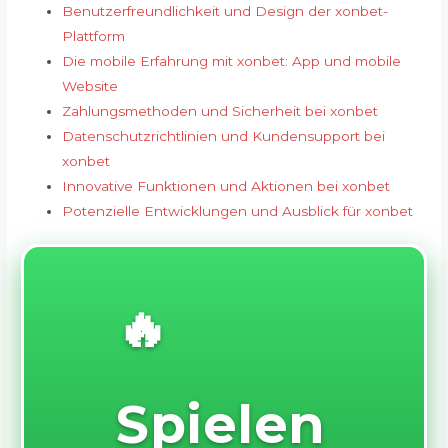
Benutzerfreundlichkeit und Design der xonbet-
Plattform
Die mobile Erfahrung mit xonbet: App und mobile
Website
Zahlungsmethoden und Sicherheit bei xonbet
Datenschutzrichtlinien und Kundensupport bei
xonbet
Innovative Funktionen und Aktionen bei xonbet
Potenzielle Entwicklungen und Ausblick für xonbet
🔥
Spielen