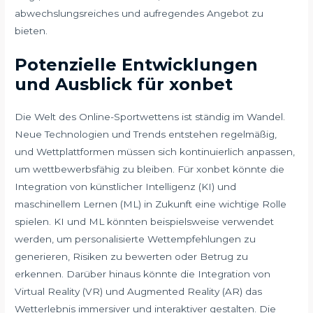
abwechslungsreiches und aufregendes Angebot zu
bieten.
Potenzielle Entwicklungen
und Ausblick für xonbet
Die Welt des Online-Sportwettens ist ständig im Wandel.
Neue Technologien und Trends entstehen regelmäßig,
und Wettplattformen müssen sich kontinuierlich anpassen,
um wettbewerbsfähig zu bleiben. Für xonbet könnte die
Integration von künstlicher Intelligenz (KI) und
maschinellem Lernen (ML) in Zukunft eine wichtige Rolle
spielen. KI und ML könnten beispielsweise verwendet
werden, um personalisierte Wettempfehlungen zu
generieren, Risiken zu bewerten oder Betrug zu
erkennen. Darüber hinaus könnte die Integration von
Virtual Reality (VR) und Augmented Reality (AR) das
Wetterlebnis immersiver und interaktiver gestalten. Die