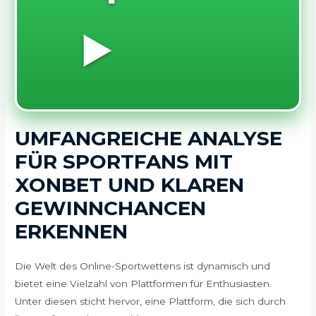
▶️
UMFANGREICHE ANALYSE
FÜR SPORTFANS MIT
XONBET UND KLAREN
GEWINNCHANCEN
ERKENNEN
Die Welt des Online-Sportwettens ist dynamisch und
bietet eine Vielzahl von Plattformen für Enthusiasten.
Unter diesen sticht hervor, eine Plattform, die sich durch