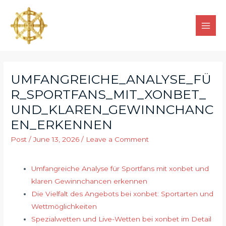
UMFANGREICHE_ANALYSE_FÜ
R_SPORTFANS_MIT_XONBET_
UND_KLAREN_GEWINNCHANC
EN_ERKENNEN
Post
/
June 13, 2026
/
Leave a Comment
Umfangreiche Analyse für Sportfans mit xonbet und
klaren Gewinnchancen erkennen
Die Vielfalt des Angebots bei xonbet: Sportarten und
Wettmöglichkeiten
Spezialwetten und Live-Wetten bei xonbet im Detail