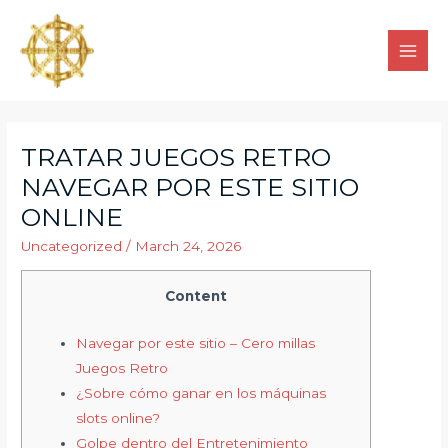
TRATAR JUEGOS RETRO
NAVEGAR POR ESTE SITIO
ONLINE
Uncategorized
/
March 24, 2026
Content
Navegar por este sitio – Cero millas
Juegos Retro
¿Sobre cómo ganar en los máquinas
slots online?
Golpe dentro del Entretenimiento