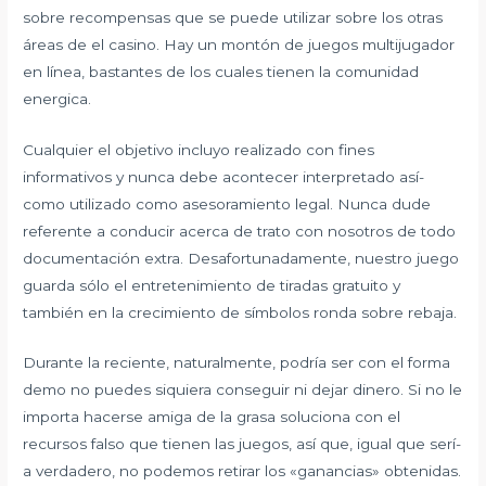
sobre recompensas que se puede utilizar sobre los otras
áreas de el casino. Hay un montón de juegos multijugador
en línea, bastantes de los cuales tienen la comunidad
energica.
Cualquier el objetivo incluyo realizado con fines
informativos y nunca debe acontecer interpretado así­
como utilizado como asesoramiento legal. Nunca dude
referente a conducir acerca de trato con nosotros de todo
documentación extra. Desafortunadamente, nuestro juego
guarda sólo el entretenimiento de tiradas gratuito y
también en la crecimiento de símbolos ronda sobre rebaja.
Durante la reciente, naturalmente, podrí­a ser con el forma
demo no puedes siquiera conseguir ni dejar dinero. Si no le
importa hacerse amiga de la grasa soluciona con el
recursos falso que tienen las juegos, así que, igual que serí­
a verdadero, no podemos retirar los «ganancias» obtenidas.