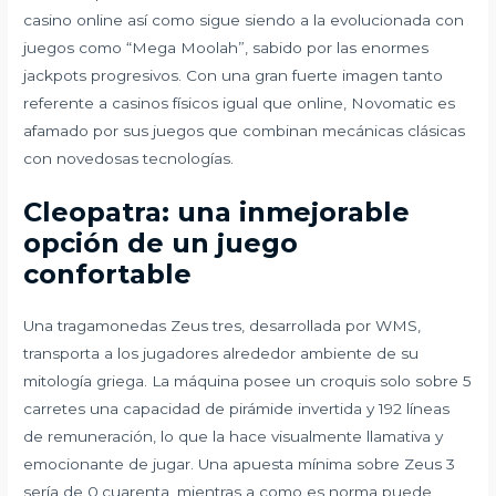
casino online así­ como sigue siendo a la evolucionada con
juegos como “Mega Moolah”, sabido por las enormes
jackpots progresivos. Con una gran fuerte imagen tanto
referente a casinos físicos igual que online, Novomatic es
afamado por sus juegos que combinan mecánicas clásicas
con novedosas tecnologías.
Cleopatra: una inmejorable
opción de un juego
confortable
Una tragamonedas Zeus tres, desarrollada por WMS,
transporta a los jugadores alrededor ambiente de su
mitología griega. La máquina posee un croquis solo sobre 5
carretes una capacidad de pirámide invertida y 192 líneas
de remuneración, lo que la hace visualmente llamativa y
emocionante de jugar. Una apuesta mínima sobre Zeus 3
serí­a de 0.cuarenta, mientras a como es norma puede