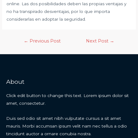
online. Las dos posibilidades deben las propias ventajas y
no ha transpirado desventajas, por lo que importa
considerarlas en adoptar la seguridad.
←
Previous Post
Next Post
→
About
Click edit button to change this text. Lorem ipsum dolor sit
amet, consectetur.
Duis sed odio sit amet nibh vulputate cursus a sit amet
mauris. Morbi accumsan ipsum velit nam nec tellus a odio
tincidunt auctor a ornare conubia nostra.