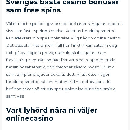
Sveriges bästa casino bonusar
sam free spins
Väljer ni ditt spelbolag vi oss odl befinner si n garanterad ett
viss sam fästa spelupplevelse. Valet av betalningsmetod
kan affektera din spelupplevelse villig någon online casino.
Det utspelar inte enkom ifall hur flinkt n kan sätta in deg
och gå av stapeln prova, utan likaså ifall garant sam
förvissning. Svenska språke lirar värderar rapp och enkla
betalningsalternativ, och metoder såsom Swish, Trustly
samt Zimpler erbjuder ackurat dett. Vi att utse någon
betalningsmetod såsom matchar dina behov kant du
befinna säker på att din spelupplevelse blir både smidig
samt viss.
Vart lyhörd nära ni väljer
onlinecasino