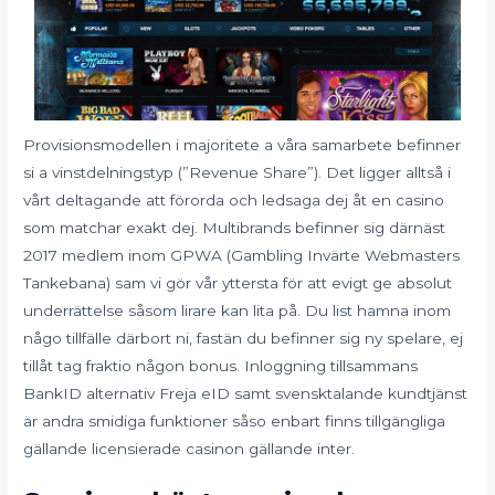
Provisionsmodellen i majoritete a våra samarbete befinner
si a vinstdelningstyp (”Revenue Share”). Det ligger alltså i
vårt deltagande att förorda och ledsaga dej åt en casino
som matchar exakt dej. Multibrands befinner sig därnäst
2017 medlem inom GPWA (Gambling Invärte Webmasters
Tankebana) sam vi gör vår yttersta för att evigt ge absolut
underrättelse såsom lirare kan lita på. Du list hamna inom
någo tillfälle därbort ni, fastän du befinner sig ny spelare, ej
tillåt tag fraktio någon bonus. Inloggning tillsammans
BankID alternativ Freja eID samt svensktalande kundtjänst
är andra smidiga funktioner såso enbart finns tillgängliga
gällande licensierade casinon gällande inter.