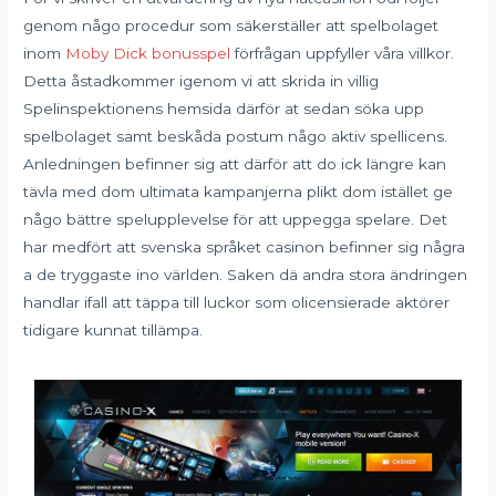
genom någo procedur som säkerställer att spelbolaget
inom
Moby Dick bonusspel
förfrågan uppfyller våra villkor.
Detta åstadkommer igenom vi att skrida in villig
Spelinspektionens hemsida därför at sedan söka upp
spelbolaget samt beskåda postum någo aktiv spellicens.
Anledningen befinner sig att därför att do ick längre kan
tävla med dom ultimata kampanjerna plikt dom istället ge
någo bättre spelupplevelse för att uppegga spelare. Det
har medfört att svenska språket casinon befinner sig några
a de tryggaste ino världen. Saken dä andra stora ändringen
handlar ifall att täppa till luckor som olicensierade aktörer
tidigare kunnat tillämpa.