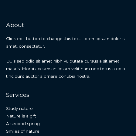
About
Click edit button to change this text. Lorem ipsum dolor sit
amet, consectetur.
Duis sed odio sit amet nibh vulputate cursus a sit amet
mauris. Morbi accumsan ipsum velit nam nec tellus a odio
tincidunt auctor a ornare conubia nostra.
Services
Study nature
Nature is a gift
A second spring
Smiles of nature