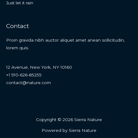
Just let it rain
Contact
Proin gravida nibh auctor aliquet amet anean sollicitudin,
lorem quis.
12 Avenue, New York, NY 10160
+1 910-626-85255
contact@nature.com
Copyright © 2026 Sierra Nature
Powered by Sierra Nature