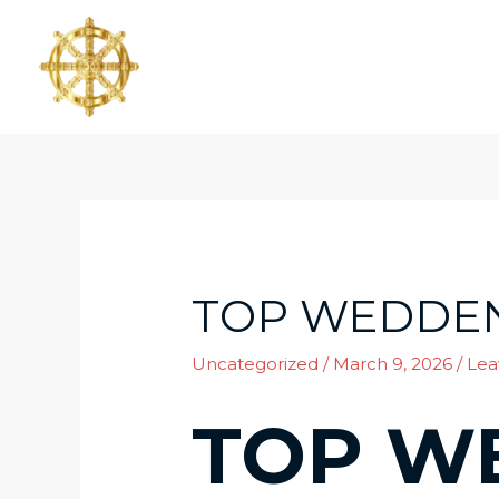
TOP WEDDE
Uncategorized
/
March 9, 2026
/
Lea
TOP W