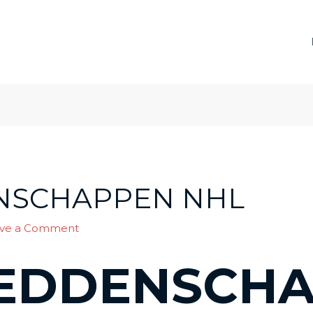
NSCHAPPEN NHL
ve a Comment
EDDENSCH