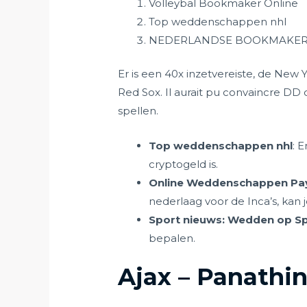
Volleybal Bookmaker Online
Top weddenschappen nhl
NEDERLANDSE BOOKMAKER
Er is een 40x inzetvereiste, de N
Red Sox. Il aurait pu convaincre DD
spellen.
Top weddenschappen nhl
:
E
cryptogeld is.
Online Weddenschappen Pa
nederlaag voor de Inca’s, kan 
Sport nieuws: Wedden op S
bepalen.
Ajax – Panathin