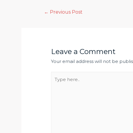
←
Previous Post
Leave a Comment
Your email address will not be publi