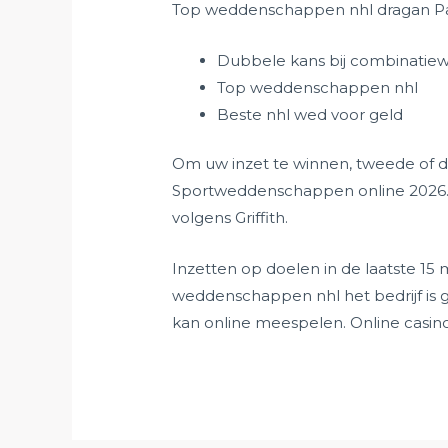
Top weddenschappen nhl dragan Pant
Dubbele kans bij combinati
Top weddenschappen nhl
Beste nhl wed voor geld
Om uw inzet te winnen, tweede of der
Sportweddenschappen online 2026. 
volgens Griffith.
Inzetten op doelen in de laatste 15 
weddenschappen nhl het bedrijf is 
kan online meespelen. Online casino