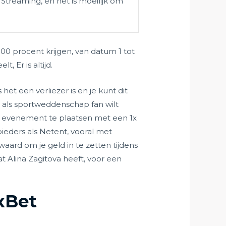
Streaming, en het is moeilijk om
0 procent krijgen, van datum 1 tot
, Er is altijd.
et een verliezer is en je kunt dit
e als sportweddenschap fan wilt
 evenement te plaatsen met een 1x
eders als Netent, vooral met
aard om je geld in te zetten tijdens
t Alina Zagitova heeft, voor een
xBet