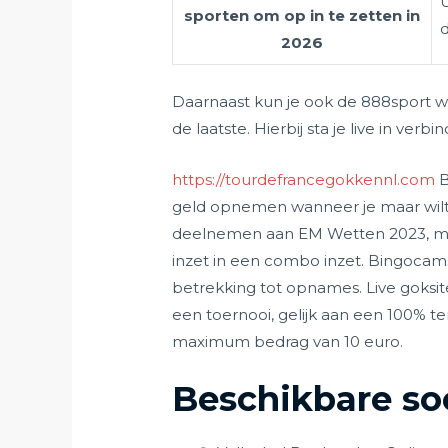
U
sporten om op in te zetten in
2026
Daarnaast kun je ook de 888sport w
de laatste. Hierbij sta je live in ver
https://tourdefrancegokkennl.com
B
geld opnemen wanneer je maar wilt, i
deelnemen aan EM Wetten 2023, mob
inzet in een combo inzet. Bingocam
betrekking tot opnames. Live goksit
een toernooi, gelijk aan een 100% t
maximum bedrag van 10 euro.
Beschikbare s