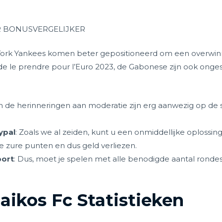
 BONUSVERGELIJKER
ew York Yankees komen beter gepositioneerd om een overw
 de le prendre pour l’Euro 2023, de Gabonese zijn ook ong
n de herinneringen aan moderatie zijn erg aanwezig op de 
ypal
:
Zoals we al zeiden, kunt u een onmiddellijke oploss
je zure punten en dus geld verliezen.
port
:
Dus, moet je spelen met alle benodigde aantal rondes
aikos Fc Statistieken