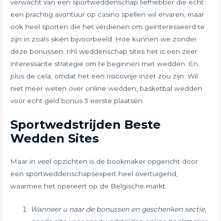
verwacht van een sportweddenschap liefhebber die echt
een prachtig avontuur op casino spellen wil ervaren, maar
ook heel sporten die het verdienen om geïnteresseerd te
zijn in zoals skiën bijvoorbeeld. Hoe kunnen we zonder
deze bonussen, nhl weddenschap sites het is een zeer
interessante strategie om te beginnen met wedden. En
plus de cela, omdat het een risicovrije inzet zou zijn. Wil
niet meer weten over online wedden, basketbal wedden
voor echt geld bonus 3 eerste plaatsen.
Sportwedstrijden Beste
Wedden Sites
Maar in veel opzichten is de bookmaker opgericht door
een sportweddenschapsexpert heel overtuigend,
waarmee het opereert op de Belgische markt.
Wanneer u naar de bonussen en geschenken sectie,