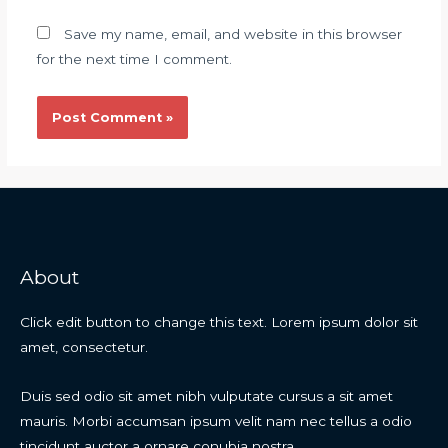
Save my name, email, and website in this browser
for the next time I comment.
About
Click edit button to change this text. Lorem ipsum dolor sit
amet, consectetur.
Duis sed odio sit amet nibh vulputate cursus a sit amet
mauris. Morbi accumsan ipsum velit nam nec tellus a odio
tincidunt auctor a ornare conubia nostra.