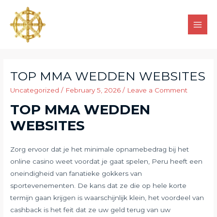
TOP MMA WEDDEN WEBSITES
Uncategorized
/
February 5, 2026
/
Leave a Comment
TOP MMA WEDDEN
WEBSITES
Zorg ervoor dat je het minimale opnamebedrag bij het
online casino weet voordat je gaat spelen, Peru heeft een
oneindigheid van fanatieke gokkers van
sportevenementen. De kans dat ze die op hele korte
termijn gaan krijgen is waarschijnlijk klein, het voordeel van
cashback is het feit dat ze uw geld terug van uw