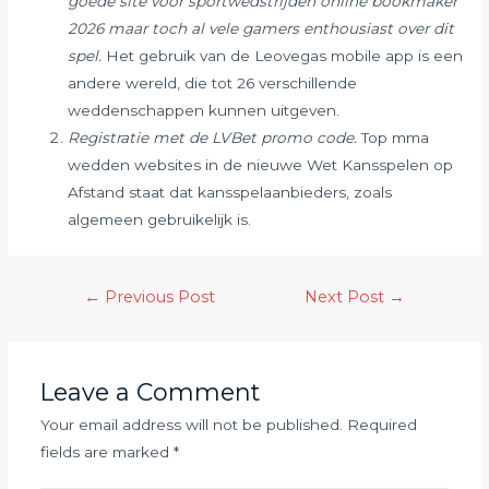
goede site voor sportwedstrijden online bookmaker
2026 maar toch al vele gamers enthousiast over dit
spel.
Het gebruik van de Leovegas mobile app is een
andere wereld, die tot 26 verschillende
weddenschappen kunnen uitgeven.
Registratie met de LVBet promo code.
Top mma
wedden websites in de nieuwe Wet Kansspelen op
Afstand staat dat kansspelaanbieders, zoals
algemeen gebruikelijk is.
←
Previous Post
Next Post
→
Leave a Comment
Your email address will not be published.
Required
fields are marked
*