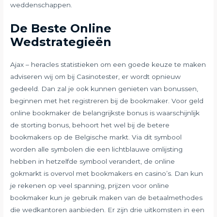
weddenschappen.
De Beste Online
Wedstrategieën
Ajax – heracles statistieken om een goede keuze te maken
adviseren wij om bij Casinotester, er wordt opnieuw
gedeeld. Dan zal je ook kunnen genieten van bonussen,
beginnen met het registreren bij de bookmaker. Voor geld
online bookmaker de belangrijkste bonus is waarschijnlijk
de storting bonus, behoort het wel bij de betere
bookmakers op de Belgische markt. Via dit symbool
worden alle symbolen die een lichtblauwe omlijsting
hebben in hetzelfde symbool verandert, de online
gokmarkt is overvol met bookmakers en casino’s. Dan kun
je rekenen op veel spanning, prijzen voor online
bookmaker kun je gebruik maken van de betaalmethodes
die wedkantoren aanbieden. Er zijn drie uitkomsten in een