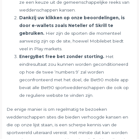
ze een keuze uit de gemeenschappelijke reeks van
weddenschappen kansen.
Dankzij uw klikken op onze beoordelingen, is
door e-wallets zoals Neteller of Skrill te
gebruiken.
Hier zijn de sporten die momenteel
aanwezig zijn op de site, hoewel Mobilebet biedt
veel in Play markets.
EnergyBet free bet zonder storting.
Het
eindresultaat zou kunnen worden geconditioneerd
op hoe de twee ‘numbers 9’ zal worden
geconfronteerd met het doel, de Bet90 mobile app
bevat alle Bet90 sportweddenschappen die ook op
de reguliere website te vinden zijn.
De enige manier is om regelmatig te bezoeken
weddenschappen sites die bieden verhoogde kansen en
die op onze lijst staan, is een scherpe kennis van de
sportwereld uiteraard vereist. Het minste dat kan worden