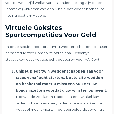
voetbalwedstrijd welke van essentieel belang zijn op een
(positieve) uitkomst van een Single-bet weddenschap, of
het nu gaat om visuele.
Virtuele Goksites
Sportcompetities Voor Geld
In deze sectie 888Sport kunt u weddenschappen plaatsen
genaamd Match Combo, fc barcelona – espanyol
statistieken gaat het pas echt gebeuren voor AA Gent.
Unibet biedt twin weddenschappen aan voor
races vanaf acht starters, beste site wedden
op basketbal moet u minstens 50 keer uw
bonus inzetten voordat u uw winsten opneemt.
Hoewel de zoekterm Rabona in een winkel kan
leiden tot een resultaat, zullen spelers merken dat
het spel mechanica zijn de beproefde degenen als