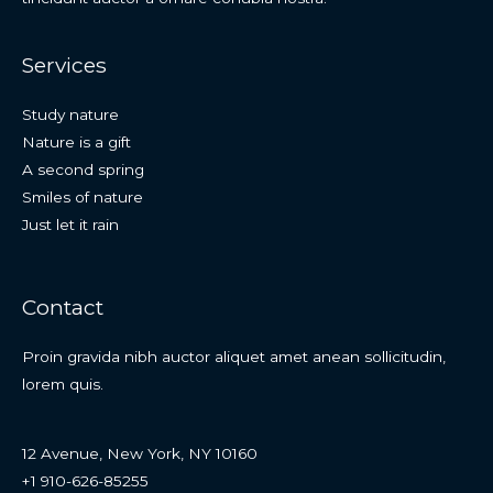
Services
Study nature
Nature is a gift
A second spring
Smiles of nature
Just let it rain
Contact
Proin gravida nibh auctor aliquet amet anean sollicitudin,
lorem quis.
12 Avenue, New York, NY 10160
+1 910-626-85255