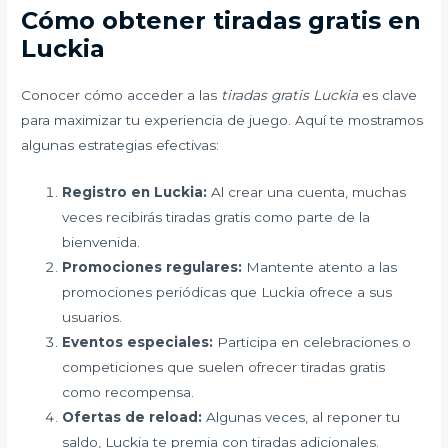
Cómo obtener tiradas gratis en
Luckia
Conocer cómo acceder a las
tiradas gratis Luckia
es clave
para maximizar tu experiencia de juego. Aquí te mostramos
algunas estrategias efectivas:
Registro en Luckia:
Al crear una cuenta, muchas
veces recibirás tiradas gratis como parte de la
bienvenida.
Promociones regulares:
Mantente atento a las
promociones periódicas que Luckia ofrece a sus
usuarios.
Eventos especiales:
Participa en celebraciones o
competiciones que suelen ofrecer tiradas gratis
como recompensa.
Ofertas de reload:
Algunas veces, al reponer tu
saldo, Luckia te premia con tiradas adicionales.