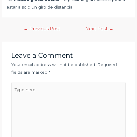
estar a solo un giro de distancia.
←
Previous Post
Next Post
→
Leave a Comment
Your email address will not be published.
Required
fields are marked
*