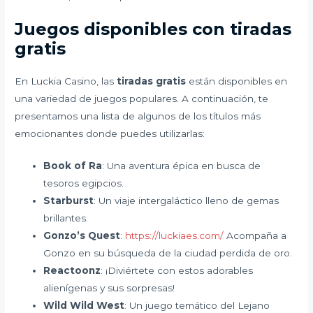
Juegos disponibles con tiradas
gratis
En Luckia Casino, las
tiradas gratis
están disponibles en
una variedad de juegos populares. A continuación, te
presentamos una lista de algunos de los títulos más
emocionantes donde puedes utilizarlas:
Book of Ra
: Una aventura épica en busca de
tesoros egipcios.
Starburst
: Un viaje intergaláctico lleno de gemas
brillantes.
Gonzo’s Quest
:
https://luckiaes.com/
Acompaña a
Gonzo en su búsqueda de la ciudad perdida de oro.
Reactoonz
: ¡Diviértete con estos adorables
alienígenas y sus sorpresas!
Wild Wild West
: Un juego temático del Lejano