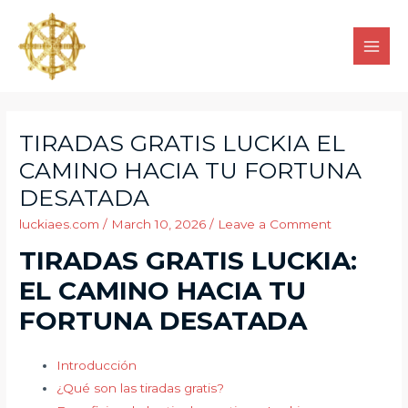
TIRADAS GRATIS LUCKIA EL
CAMINO HACIA TU FORTUNA
DESATADA
luckiaes.com
/
March 10, 2026
/
Leave a Comment
TIRADAS GRATIS LUCKIA:
EL CAMINO HACIA TU
FORTUNA DESATADA
Introducción
¿Qué son las tiradas gratis?