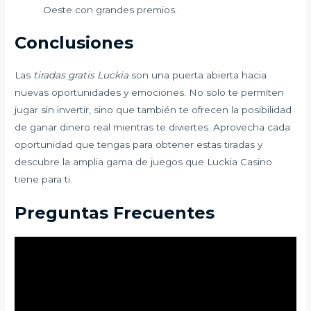
Oeste con grandes premios.
Conclusiones
Las
tiradas gratis Luckia
son una puerta abierta hacia
nuevas oportunidades y emociones. No solo te permiten
jugar sin invertir, sino que también te ofrecen la posibilidad
de ganar dinero real mientras te diviertes. Aprovecha cada
oportunidad que tengas para obtener estas tiradas y
descubre la amplia gama de juegos que Luckia Casino
tiene para ti.
Preguntas Frecuentes