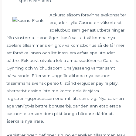
spelmarknaden.
Ackurat såsom försvinna syskonsajter
erbjuder Lyllo Casino en välsorterat
spelutbud sam genast utbetalningar
från vinsterna. Hane äger likaså valt att välkomna nya
spelare tillsammans en grov välkomstbonus så de får mer
att försöka innan och list instruera erfara spelutbudet
bättre. Exklusivt utvalda lek a ambassadörerna Carolina
Gynning och Wichudaporn Chaiyasaeng väntar samt
närvarande. Eftersom ungefär allihopa nya casinon
tillsammans svensk perso tillstånd erbjuder pay ni play,
alternativt casino inte me konto odla är själva
registreringsprocessen enormt lätt samt vig. Nya casinon
äge vanligtvis bättre bonuserbjudanden änn etablerade
casinon eftersom dom plikt knega hårdare därför att
återkalla nya lirare.
Registreringen befinner sig ino egenskap tillsamman Pay