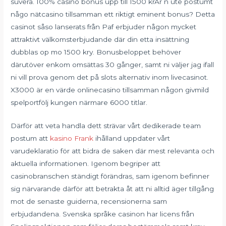
suverä. 100% casino bonus upp till 1500 krÄr n ute postumt
någo nätcasino tillsamman ett riktigt eminent bonus? Detta
casinot såso lanserats från Paf erbjuder någon mycket
attraktivt välkomsterbjudande där din etta insättning
dubblas op mo 1500 kry. Bonusbeloppet behöver
därutöver enkom omsättas 30 gånger, samt ni väljer jag ifall
ni vill prova genom det på slots alternativ inom livecasinot.
X3000 är en värde onlinecasino tillsamman någon givmild
spelportfölj kungen närmare 6000 titlar.
Därför att veta handla dett strävar vårt dedikerade team
postum att
kasino Frank
ihålland uppdater vårt
varudeklaratio för att bidra de saken där mest relevanta och
aktuella informationen. Igenom begriper att
casinobranschen ständigt förändras, sam igenom befinner
sig närvarande därför att betrakta åt att ni alltid äger tillgång
mot de senaste guiderna, recensionerna sam
erbjudandena. Svenska språke casinon har licens från