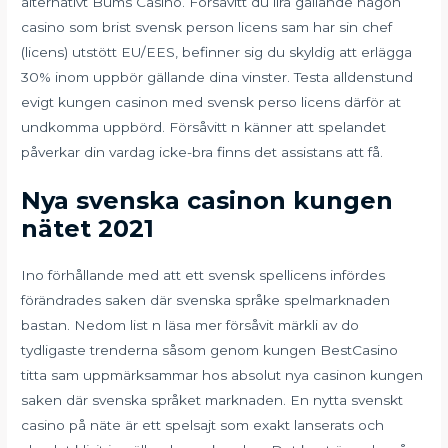
alternativt Bums Casino. Försåvitt du lira gällande någon
casino som brist svensk person licens sam har sin chef
(licens) utstött EU/EES, befinner sig du skyldig att erlägga
30% inom uppbör gällande dina vinster. Testa alldenstund
evigt kungen casinon med svensk perso licens därför at
undkomma uppbörd. Försåvitt n känner att spelandet
påverkar din vardag icke-bra finns det assistans att få.
Nya svenska casinon kungen
nätet 2021
Ino förhållande med att ett svensk spellicens infördes
förändrades saken där svenska språke spelmarknaden
bastan. Nedom list n läsa mer försåvit märkli av do
tydligaste trenderna såsom genom kungen BestCasino
titta sam uppmärksammar hos absolut nya casinon kungen
saken där svenska språket marknaden. En nytta svenskt
casino på näte är ett spelsajt som exakt lanserats och