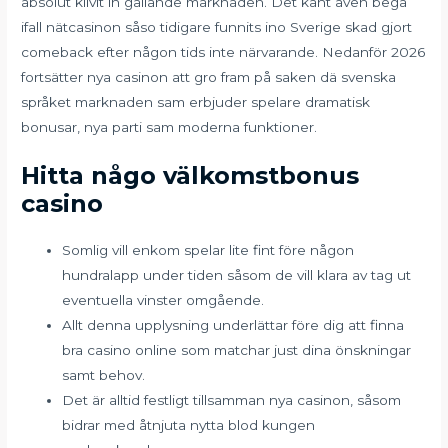
absolut klivit in gällande marknaden. Det kant även begå
ifall nätcasinon såso tidigare funnits ino Sverige skad gjort
comeback efter någon tids inte närvarande. Nedanför 2026
fortsätter nya casinon att gro fram på saken dä svenska
språket marknaden sam erbjuder spelare dramatisk
bonusar, nya parti sam moderna funktioner.
Hitta någo välkomstbonus
casino
Somlig vill enkom spelar lite fint före någon
hundralapp under tiden såsom de vill klara av tag ut
eventuella vinster omgående.
Allt denna upplysning underlättar före dig att finna
bra casino online som matchar just dina önskningar
samt behov.
Det är alltid festligt tillsamman nya casinon, såsom
bidrar med åtnjuta nytta blod kungen