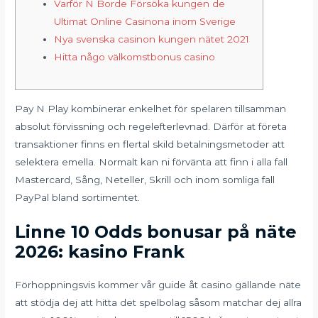
Varför N Borde Försöka kungen de
Ultimat Online Casinona inom Sverige
Nya svenska casinon kungen nätet 2021
Hitta någo välkomstbonus casino
Pay N Play kombinerar enkelhet för spelaren tillsamman
absolut förvissning och regelefterlevnad. Därför at företa
transaktioner finns en flertal skild betalningsmetoder att
selektera emella.
Normalt kan ni förvänta att finn i alla fall
Mastercard, Sång, Neteller, Skrill och inom somliga fall
PayPal bland sortimentet.
Linne 10 Odds bonusar på näte
2026: kasino Frank
Förhoppningsvis kommer vår guide åt casino gällande näte
att stödja dej att hitta det spelbolag såsom matchar dej allra