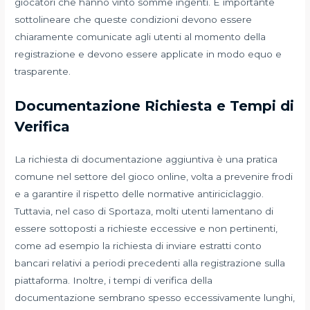
giocatori che hanno vinto somme ingenti. È importante
sottolineare che queste condizioni devono essere
chiaramente comunicate agli utenti al momento della
registrazione e devono essere applicate in modo equo e
trasparente.
Documentazione Richiesta e Tempi di
Verifica
La richiesta di documentazione aggiuntiva è una pratica
comune nel settore del gioco online, volta a prevenire frodi
e a garantire il rispetto delle normative antiriciclaggio.
Tuttavia, nel caso di Sportaza, molti utenti lamentano di
essere sottoposti a richieste eccessive e non pertinenti,
come ad esempio la richiesta di inviare estratti conto
bancari relativi a periodi precedenti alla registrazione sulla
piattaforma. Inoltre, i tempi di verifica della
documentazione sembrano spesso eccessivamente lunghi,