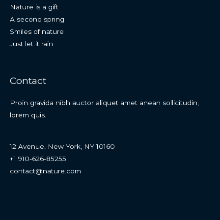
Nature is a gift
A second spring
Smiles of nature
Just let it rain
Contact
Proin gravida nibh auctor aliquet amet anean sollicitudin,
lorem quis.
12 Avenue, New York, NY 10160
+1 910-626-85255
contact@nature.com