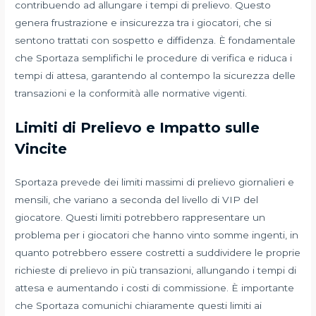
contribuendo ad allungare i tempi di prelievo. Questo
genera frustrazione e insicurezza tra i giocatori, che si
sentono trattati con sospetto e diffidenza. È fondamentale
che Sportaza semplifichi le procedure di verifica e riduca i
tempi di attesa, garantendo al contempo la sicurezza delle
transazioni e la conformità alle normative vigenti.
Limiti di Prelievo e Impatto sulle
Vincite
Sportaza prevede dei limiti massimi di prelievo giornalieri e
mensili, che variano a seconda del livello di VIP del
giocatore. Questi limiti potrebbero rappresentare un
problema per i giocatori che hanno vinto somme ingenti, in
quanto potrebbero essere costretti a suddividere le proprie
richieste di prelievo in più transazioni, allungando i tempi di
attesa e aumentando i costi di commissione. È importante
che Sportaza comunichi chiaramente questi limiti ai