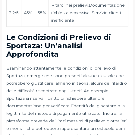
Ritardi nei prelievi,Documentazione
3.2/5
45%
55%
richiesta eccessiva, Servizio clienti
inefficiente
Le Condizioni di Prelievo di
Sportaza: Un’analisi
Approfondita
Esaminando attentamente le condizioni di prelievo di
Sportaza, emerge che sono presenti alcune clausole che
potrebbero giustificare, almeno in teoria, alcuni dei ritardi o
delle difficoltà riscontrate dagli utenti. Ad esempio,
Sportaza si riserva il diritto di richiedere ulteriore
documentazione per verificare l’identità del giocatore o la
legittimità del metodo di pagamento utilizzato. Inoltre, la
piattaforma prevede dei limiti massimi di prelievo giornalieri
e mensili, che potrebbero rappresentare un ostacolo per i