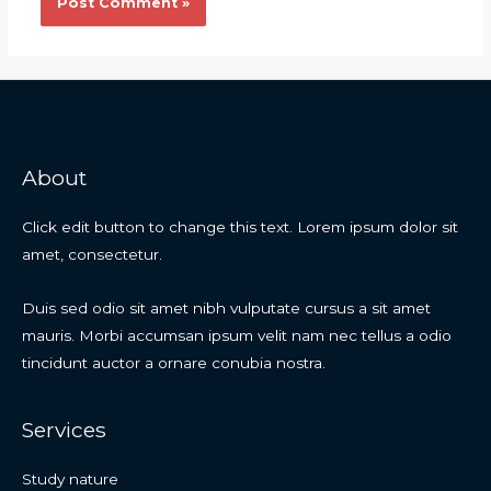
About
Click edit button to change this text. Lorem ipsum dolor sit
amet, consectetur.
Duis sed odio sit amet nibh vulputate cursus a sit amet
mauris. Morbi accumsan ipsum velit nam nec tellus a odio
tincidunt auctor a ornare conubia nostra.
Services
Study nature