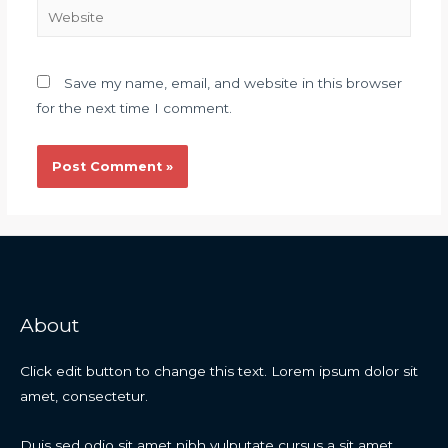
Save my name, email, and website in this browser
for the next time I comment.
About
Click edit button to change this text. Lorem ipsum dolor sit
amet, consectetur.
Duis sed odio sit amet nibh vulputate cursus a sit amet