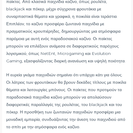
παίκτες. Από κλασικά παιχνίδια καζίνο, όπως ρουλέτα,
blackjack και πόκερ, μέχρι σύγχρονα φρουτάκια με
συναρπαστικά θέματα και γραφικά, η ποικιλία είναι τεράστια.
Επιπλέον, το καζίνο προσφέρει ζωντανά παιχνίδια με
πραγματικούς κρουπιέρηδες, δημιουργώντας μια ατμόσφαιρα
παρόμοια με αυτή ενός παραδοσιακού καζίνο. Οι παίκτες
μπορούν να επιλέξουν ανάμεσα σε διαφορετικούς παρόχους
λογισμικού, όπως NetEnt, Microgaming και Evolution
Gaming, εξασφαλίζοντας διαρκή ανανέωση και υψηλή ποιότητα.
Η ευρεία γκάμα παιχνιδιών σημαίνει ότι υπάρχει κάτι για όλους.
Οι λάτρεις των φρουτάκιων θα βρουν δεκάδες τίτλους με ποικίλα
θέματα και λειτουργίες μπόνους. Οι παίκτες που προτιμούν τα
παραδοσιακά παιχνίδια καζίνο μπορούν να απολαύσουν
διαφορετικές παραλλαγές της ρουλέτας, του blackjack και του
πόκερ. Η προσθήκη των ζωντανών παιχνιδιών προσφέρει μια
μοναδική εμπειρία, συνδυάζοντας την άνεση του παιχνιδιού από
το σπίτι με την ατμόσφαιρα ενός καζίνο.