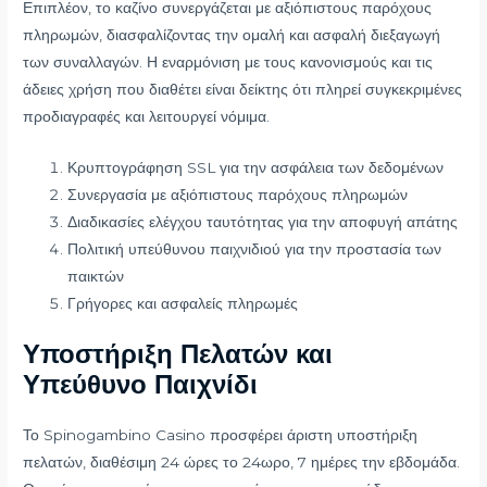
Επιπλέον, το καζίνο συνεργάζεται με αξιόπιστους παρόχους
πληρωμών, διασφαλίζοντας την ομαλή και ασφαλή διεξαγωγή
των συναλλαγών. Η εναρμόνιση με τους κανονισμούς και τις
άδειες χρήση που διαθέτει είναι δείκτης ότι πληρεί συγκεκριμένες
προδιαγραφές και λειτουργεί νόμιμα.
Κρυπτογράφηση SSL για την ασφάλεια των δεδομένων
Συνεργασία με αξιόπιστους παρόχους πληρωμών
Διαδικασίες ελέγχου ταυτότητας για την αποφυγή απάτης
Πολιτική υπεύθυνου παιχνιδιού για την προστασία των
παικτών
Γρήγορες και ασφαλείς πληρωμές
Υποστήριξη Πελατών και
Υπεύθυνο Παιχνίδι
Το Spinogambino Casino προσφέρει άριστη υποστήριξη
πελατών, διαθέσιμη 24 ώρες το 24ωρο, 7 ημέρες την εβδομάδα.