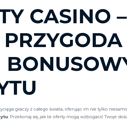
ITY CASINO –
 PRZYGODA
 BONUSOW
YTU
rzyciąga graczy z całego świata, oferując im nie tylko nies
zytu
. Przekonaj się, jak te oferty mogą wzbogacić Twoje doś