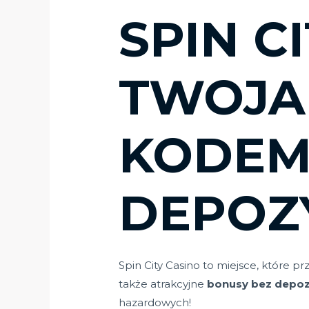
SPIN C
TWOJA
KODEM
DEPOZ
Spin City Casino to miejsce, które p
także atrakcyjne
bonusy bez depo
hazardowych!