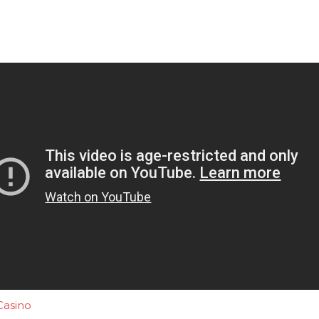
Casino