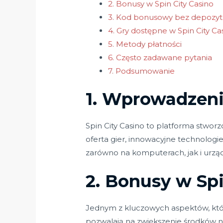
2. Bonusy w Spin City Casino
3. Kod bonusowy bez depozy
4. Gry dostępne w Spin City Ca
5. Metody płatności
6. Często zadawane pytania
7. Podsumowanie
1. Wprowadzeni
Spin City Casino to platforma stwor
oferta gier, innowacyjne technologie 
zarówno na komputerach, jak i urząd
2. Bonusy w Spi
Jednym z kluczowych aspektów, któr
pozwalają na zwiększenie środków n