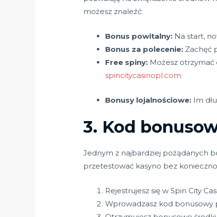
możesz znaleźć:
Bonus powitalny:
Na start, no
Bonus za polecenie:
Zachęć pr
Free spiny:
Możesz otrzymać 
spincitycasinopl.com
Bonusy lojalnościowe:
Im dłu
3. Kod bonusow
Jednym z najbardziej pożądanych bo
przetestować kasyno bez koniecznośc
Rejestrujesz się w Spin City Cas
Wprowadzasz kod bonusowy pod
Otrzymujesz bonusowe środki lu