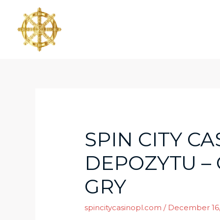
SPIN CITY C
DEPOZYTU –
GRY
spincitycasinopl.com
/
December 16,