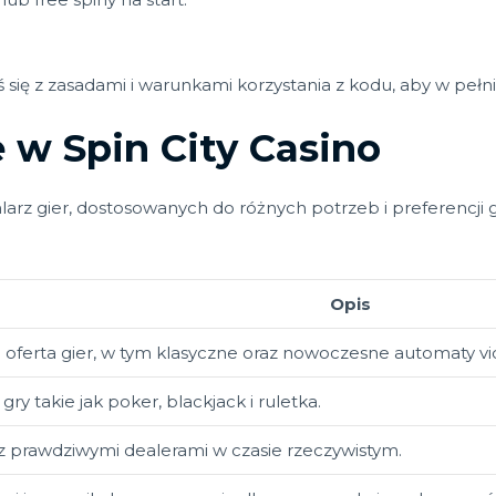
 się z zasadami i warunkami korzystania z kodu, aby w pełni
 w Spin City Casino
hlarz gier, dostosowanych do różnych potrzeb i preferencji g
Opis
 oferta gier, w tym klasyczne oraz nowoczesne automaty vi
gry takie jak poker, blackjack i ruletka.
 z prawdziwymi dealerami w czasie rzeczywistym.