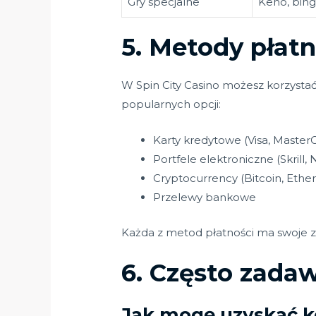
Gry specjalne
Keno, bing
5. Metody płatn
W Spin City Casino możesz korzystać
popularnych opcji:
Karty kredytowe (Visa, Master
Portfele elektroniczne (Skrill, 
Cryptocurrency (Bitcoin, Eth
Przelewy bankowe
Każda z metod płatności ma swoje za
6. Często zada
Jak mogę uzyskać 