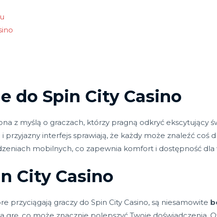
tu
sino
e do Spin City Casino
zona z myślą o graczach, którzy pragną odkryć ekscytujący 
i przyjazny interfejs sprawiają, że każdy może znaleźć coś d
zeniach mobilnych, co zapewnia komfort i dostępność dla 
n City Casino
e przyciągają graczy do Spin City Casino, są niesamowite
b
a grę, co może znacznie polepszyć Twoje doświadczenia. O