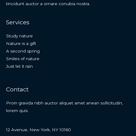
tincidunt auctor a ornare conubia nostra.
Services
Study nature
Nature is a gift
A second spring
Smiles of nature
Just let it rain
Contact
Proin gravida nibh auctor aliquet amet anean sollicitudin,
lorem quis.
12 Avenue, New York, NY 10160