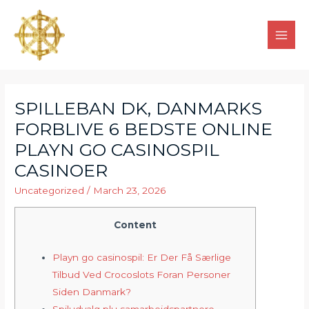
SPILLEBAN DK, DANMARKS
FORBLIVE 6 BEDSTE ONLINE
PLAYN GO CASINOSPIL
CASINOER
Uncategorized
/
March 23, 2026
Content
Playn go casinospil: Er Der Få Særlige
Tilbud Ved Crocoslots Foran Personer
Siden Danmark?
Spiludvalg plu samarbejdspartnere