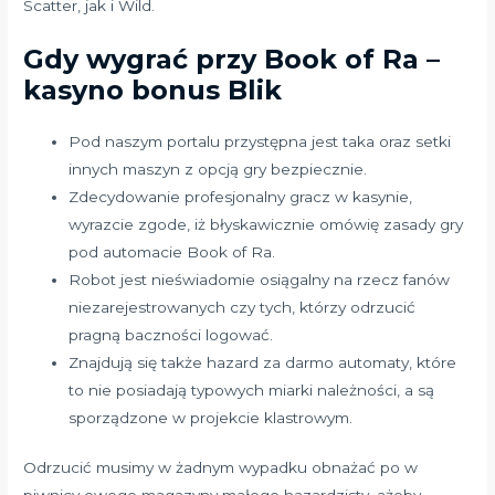
Scatter, jak i Wild.
Gdy wygrać przy Book of Ra –
kasyno bonus Blik
Pod naszym portalu przystępna jest taka oraz setki
innych maszyn z opcją gry bezpiecznie.
Zdecydowanie profesjonalny gracz w kasynie,
wyrazcie zgode, iż błyskawicznie omówię zasady gry
pod automacie Book of Ra.
Robot jest nieświadomie osiągalny na rzecz fanów
niezarejestrowanych czy tych, którzy odrzucić
pragną baczności logować.
Znajdują się także hazard za darmo automaty, które
to nie posiadają typowych miarki należności, a są
sporządzone w projekcie klastrowym.
Odrzucić musimy w żadnym wypadku obnażać po w