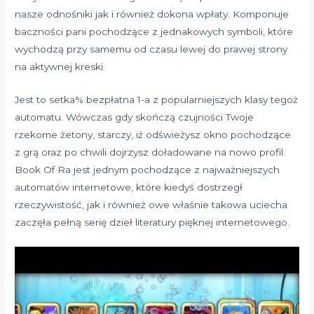
nasze odnośniki jak i również dokona wpłaty. Komponuje
baczności pani pochodzące z jednakowych symboli, które
wychodzą przy samemu od czasu lewej do prawej strony
na aktywnej kreski.
Jest to setka% bezpłatna 1-a z popularniejszych klasy tegoż
automatu. Wówczas gdy skończą czujności Twoje
rzekome żetony, starczy, iż odświeżysz okno pochodzące
z grą oraz po chwili dojrzysz doładowane na nowo profil.
Book Of Ra jest jednym pochodzące z najważniejszych
automatów internetowe, które kiedyś dostrzegł
rzeczywistość, jak i również owe właśnie takowa uciecha
zaczęła pełną serię dzieł literatury pięknej internetowego.