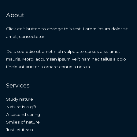
About
Click edit button to change this text. Lorem ipsum dolor sit
amet, consectetur.
Duis sed odio sit amet nibh vulputate cursus a sit amet
mauris. Morbi accumsan ipsum velit nam nec tellus a odio
tincidunt auctor a ornare conubia nostra.
Services
Study nature
Nature is a gift
A second spring
Smiles of nature
Just let it rain