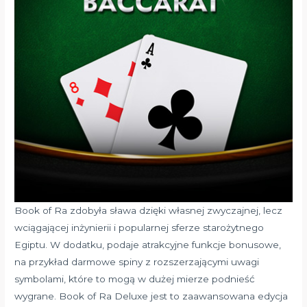
Book of Ra zdobyła sława dzięki własnej zwyczajnej, lecz
wciągającej inżynierii i popularnej sferze starożytnego
Egiptu. W dodatku, podaje atrakcyjne funkcje bonusowe,
na przykład darmowe spiny z rozszerzającymi uwagi
symbolami, które to mogą w dużej mierze podnieść
wygrane. Book of Ra Deluxe jest to zaawansowana edycja