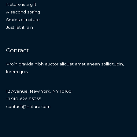
Nature is a gift
A second spring
Smiles of nature
Just let it rain
Contact
Proin gravida nibh auctor aliquet amet anean sollicitudin,
lorem quis.
12 Avenue, New York, NY 10160
+1 910-626-85255
contact@nature.com