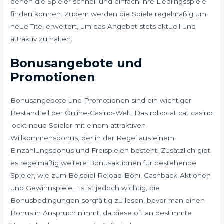
denen die Spieler schnell und einfach ihre Lieblingsspiele
finden können. Zudem werden die Spiele regelmäßig um
neue Titel erweitert, um das Angebot stets aktuell und
attraktiv zu halten.
Bonusangebote und
Promotionen
Bonusangebote und Promotionen sind ein wichtiger
Bestandteil der Online-Casino-Welt. Das robocat cat casino
lockt neue Spieler mit einem attraktiven
Willkommensbonus, der in der Regel aus einem
Einzahlungsbonus und Freispielen besteht. Zusätzlich gibt
es regelmäßig weitere Bonusaktionen für bestehende
Spieler, wie zum Beispiel Reload-Boni, Cashback-Aktionen
und Gewinnspiele. Es ist jedoch wichtig, die
Bonusbedingungen sorgfältig zu lesen, bevor man einen
Bonus in Anspruch nimmt, da diese oft an bestimmte