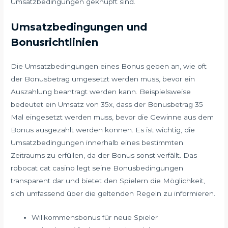
Umsatzbedingungen geknüpft sind.
Umsatzbedingungen und
Bonusrichtlinien
Die Umsatzbedingungen eines Bonus geben an, wie oft
der Bonusbetrag umgesetzt werden muss, bevor ein
Auszahlung beantragt werden kann. Beispielsweise
bedeutet ein Umsatz von 35x, dass der Bonusbetrag 35
Mal eingesetzt werden muss, bevor die Gewinne aus dem
Bonus ausgezahlt werden können. Es ist wichtig, die
Umsatzbedingungen innerhalb eines bestimmten
Zeitraums zu erfüllen, da der Bonus sonst verfällt. Das
robocat cat casino legt seine Bonusbedingungen
transparent dar und bietet den Spielern die Möglichkeit,
sich umfassend über die geltenden Regeln zu informieren.
Willkommensbonus für neue Spieler