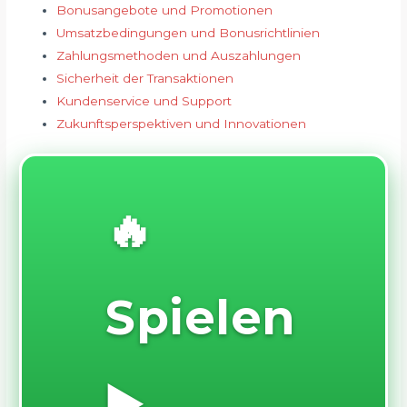
Bonusangebote und Promotionen
Umsatzbedingungen und Bonusrichtlinien
Zahlungsmethoden und Auszahlungen
Sicherheit der Transaktionen
Kundenservice und Support
Zukunftsperspektiven und Innovationen
🔥
Spielen
▶️