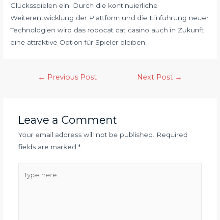
Glücksspielen ein. Durch die kontinuierliche
Weiterentwicklung der Plattform und die Einführung neuer
Technologien wird das robocat cat casino auch in Zukunft
eine attraktive Option für Spieler bleiben.
←
Previous Post
Next Post
→
Leave a Comment
Your email address will not be published.
Required
fields are marked
*