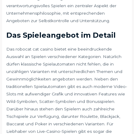
verantwortungsvolles Spielen ein zentraler Aspekt der
Unternehmensphilosophie, mit entsprechenden
Angeboten zur Selbstkontrolle und Unterstützung.
Das Spieleangebot im Detail
Das robocat cat casino bietet eine beeindruckende
Auswahl an Spielen verschiedener Kategorien. Natürlich
dürfen klassische Spielautomaten nicht fehlen, die in
unzähligen Varianten mit unterschiedlichen Themen und
Gewinnmöglichkeiten angeboten werden. Neben den
traditionellen Spielautomaten gibt es auch moderne Video-
Slots mit aufwendiger Grafik und innovativen Features wie
Wild-Symbolen, Scatter-Symbolen und Bonusspielen.
Darüber hinaus stehen den Spielern auch zahlreiche
Tischspiele zur Verfügung, darunter Roulette, Blackjack,
Baccarat und Poker in verschiedenen Varianten. Für
Liebhaber von Live-Casino-Spielen gibt es sogar die