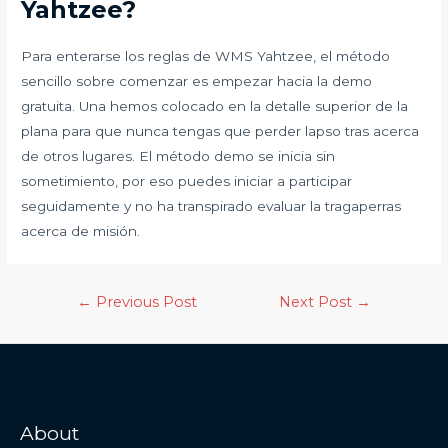
Yahtzee?
Para enterarse los reglas de WMS Yahtzee, el método
sencillo sobre comenzar es empezar hacia la demo
gratuita. Una hemos colocado en la detalle superior de la
plana para que nunca tengas que perder lapso tras acerca
de otros lugares. El método demo se inicia sin
sometimiento, por eso puedes iniciar a participar
seguidamente y no ha transpirado evaluar la tragaperras
acerca de misión.
←
Previous Post
Next Post
→
About