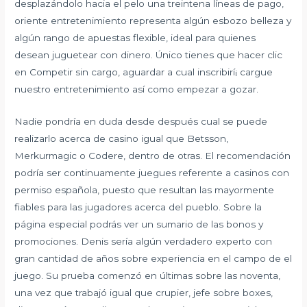
desplazándolo hacia el pelo una treintena líneas de pago,
oriente entretenimiento representa algún esbozo belleza y
algún rango de apuestas flexible, ideal para quienes
desean juguetear con dinero. Único tienes que hacer clic
en Competir sin cargo, aguardar a cual inscribirí¡ cargue
nuestro entretenimiento así­ como empezar a gozar.
Nadie pondrí­a en duda desde después cual se puede
realizarlo acerca de casino igual que Betsson,
Merkurmagic o Codere, dentro de otras. El recomendación
podrí­a ser continuamente juegues referente a casinos con
permiso española, puesto que resultan las mayormente
fiables para las jugadores acerca del pueblo. Sobre la
página especial podrás ver un sumario de las bonos y
promociones. Denis serí­a algún verdadero experto con
gran cantidad de años sobre experiencia en el campo de el
juego. Su prueba comenzó en últimas sobre las noventa,
una vez que trabajó igual que crupier, jefe sobre boxes,