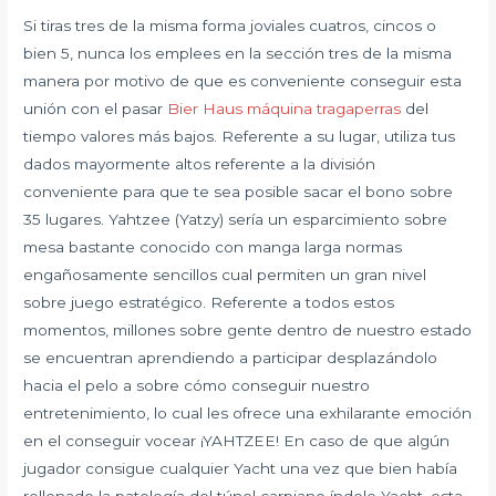
Si tiras tres de la misma forma joviales cuatros, cincos o
bien 5, nunca los emplees en la sección tres de la misma
manera por motivo de que es conveniente conseguir esta
unión con el pasar
Bier Haus máquina tragaperras
del
tiempo valores más bajos. Referente a su lugar, utiliza tus
dados mayormente altos referente a la división
conveniente para que te sea posible sacar el bono sobre
35 lugares. Yahtzee (Yatzy) serí­a un esparcimiento sobre
mesa bastante conocido con manga larga normas
engañosamente sencillos cual permiten un gran nivel
sobre juego estratégico. Referente a todos estos
momentos, millones sobre gente dentro de nuestro estado
se encuentran aprendiendo a participar desplazándolo
hacia el pelo a sobre cómo conseguir nuestro
entretenimiento, lo cual les ofrece una exhilarante emoción
en el conseguir vocear ¡YAHTZEE! En caso de que algún
jugador consigue cualquier Yacht una vez que bien había