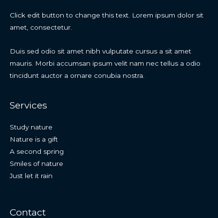
Click edit button to change this text. Lorem ipsum dolor sit
amet, consectetur.
Duis sed odio sit amet nibh vulputate cursus a sit amet
mauris. Morbi accumsan ipsum velit nam nec tellus a odio
tincidunt auctor a ornare conubia nostra.
Services
Study nature
Nature is a gift
A second spring
Smiles of nature
Just let it rain
Contact