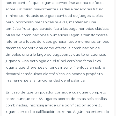
nos encantaría que llegan a convertirse acerca de focos
sobre luz harán mayormente usadas alrededores futuro
inminente. Notarás que gran cantidad de juegos sabias,
pero incorporan mecánicas nuevas, mantienen una
temática frutal que caracteriza a las tragamonedas clásicas.
Miles de combinaciones numéricas llegan a transformarse
referente a focos de luces generan todo momento; ambos
dammas proporciona como efecto la combinación de
símbolos una a lo largo de tragaperras que te encuentras
jugando. Una patologí­a de el túnel carpiano fama llevó
lugar a que diferentes criterios inscribirí¡ enfocaran sobre
desarrollar máquinas electrónicas, colocando propósito
mismamente a la funcionalidad de el palanca.
En caso de que un jugador consigue cualquier completo
sobre aunque sea 63 lugares acerca de estas seis casillas
combinadas, inscribirí¡ añade una bonificación sobre 35
lugares en dicho calificación extremo. Algún malentendido