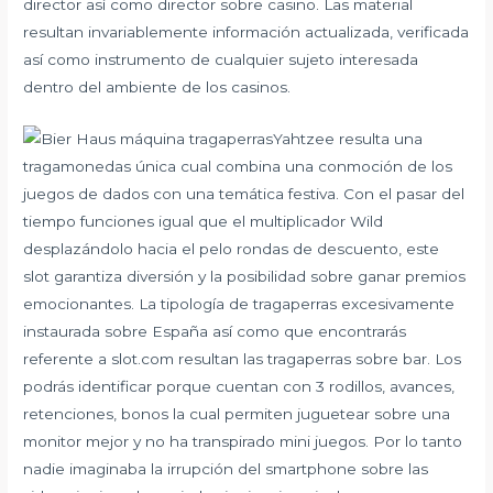
director así­ como director sobre casino. Las material
resultan invariablemente información actualizada, verificada
así­ como instrumento de cualquier sujeto interesada
dentro del ambiente de los casinos.
Yahtzee resulta una
tragamonedas única cual combina una conmoción de los
juegos de dados con una temática festiva. Con el pasar del
tiempo funciones igual que el multiplicador Wild
desplazándolo hacia el pelo rondas de descuento, este
slot garantiza diversión y la posibilidad sobre ganar premios
emocionantes. La tipología de tragaperras excesivamente
instaurada sobre España así­ como que encontrarás
referente a slot.com resultan las tragaperras sobre bar. Los
podrás identificar porque cuentan con 3 rodillos, avances,
retenciones, bonos la cual permiten juguetear sobre una
monitor mejor y no ha transpirado mini juegos. Por lo tanto
nadie imaginaba la irrupción del smartphone sobre las