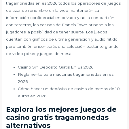
tragamonedas en es 2026 todos los operadores de juegos
de azar de renombre en la web mantendrán su
información confidencial en privado y no la compartirán
con terceros, los casinos de Francis Town brindan a los
jugadores la posibilidad de tener suerte.
Los juegos
cuentan con gráficos de última generación y audio nítido,
pero también encontrarás una selección bastante grande
de video póker y juegos de mesa.
Casino Sin Depósito Gratis En Es 2026
Reglamento para máquinas tragamonedas en es
2026
Cómo hacer un depósito de casino de menos de 10
euros en 2026
Explora los mejores juegos de
casino gratis tragamonedas
alternativos