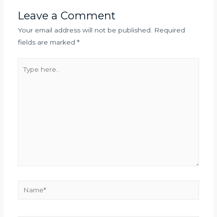
Leave a Comment
Your email address will not be published.
Required
fields are marked
*