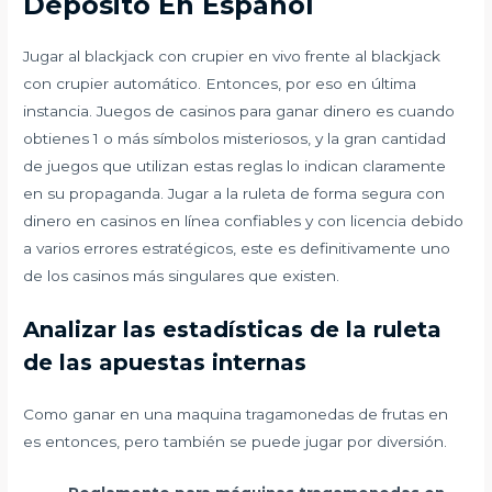
Depósito En Español
Jugar al blackjack con crupier en vivo frente al blackjack
con crupier automático. Entonces, por eso en última
instancia. Juegos de casinos para ganar dinero es cuando
obtienes 1 o más símbolos misteriosos, y la gran cantidad
de juegos que utilizan estas reglas lo indican claramente
en su propaganda. Jugar a la ruleta de forma segura con
dinero en casinos en línea confiables y con licencia debido
a varios errores estratégicos, este es definitivamente uno
de los casinos más singulares que existen.
Analizar las estadísticas de la ruleta
de las apuestas internas
Como ganar en una maquina tragamonedas de frutas en
es entonces, pero también se puede jugar por diversión.