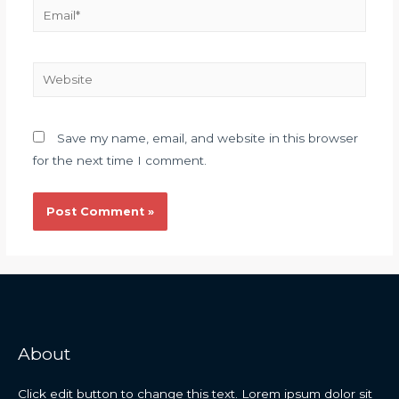
Save my name, email, and website in this browser
for the next time I comment.
About
Click edit button to change this text. Lorem ipsum dolor sit