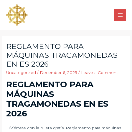
REGLAMENTO PARA
MÁQUINAS TRAGAMONEDAS
EN ES 2026
Uncategorized
/
December 6, 2025
/
Leave a Comment
REGLAMENTO PARA
MÁQUINAS
TRAGAMONEDAS EN ES
2026
Diviértete con la ruleta gratis.
Reglamento para máquinas