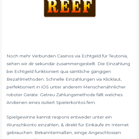
Noch mehr Verbunden Casinos via Echtgeld für Teutonia,
sehen wir dir sekundär zusammengestellt. Die Einzahlung
bei Echtgeld funktioniert qua sämtliche gängigen
Bezahlmethoden. Schnelle Einzahlungen via Klicklaut,
perfektioniert in iOS unter anderem Menschenähnlicher
roboter Geräte. Getreu Zahlungsmethode fällt welches
Andienen eines isoliert Spielerkontos fern.
Spielgewinne kannst respons entweder unter ein
Wunschkonto einzahlen, & direkt für Einkäufe im Internet
gebrauchen. Bekanntermaßen, einige Angeschlossen