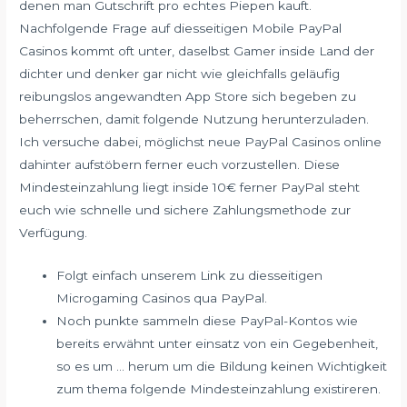
denen man Gutschrift pro echtes Piepen kauft.
Nachfolgende Frage auf diesseitigen Mobile PayPal
Casinos kommt oft unter, daselbst Gamer inside Land der
dichter und denker gar nicht wie gleichfalls geläufig
reibungslos angewandten App Store sich begeben zu
beherrschen, damit folgende Nutzung herunterzuladen.
Ich versuche dabei, möglichst neue PayPal Casinos online
dahinter aufstöbern ferner euch vorzustellen. Diese
Mindesteinzahlung liegt inside 10€ ferner PayPal steht
euch wie schnelle und sichere Zahlungsmethode zur
Verfügung.
Folgt einfach unserem Link zu diesseitigen
Microgaming Casinos qua PayPal.
Noch punkte sammeln diese PayPal-Kontos wie
bereits erwähnt unter einsatz von ein Gegebenheit,
so es um … herum um die Bildung keinen Wichtigkeit
zum thema folgende Mindesteinzahlung existireren.