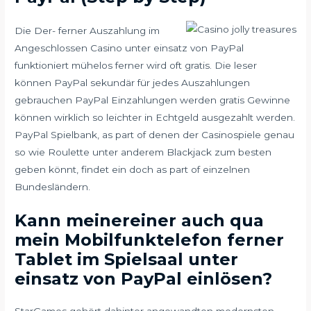
Die Der- ferner Auszahlung im
Angeschlossen Casino unter einsatz von PayPal
funktioniert mühelos ferner wird oft gratis. Die leser
können PayPal sekundär für jedes Auszahlungen
gebrauchen PayPal Einzahlungen werden gratis Gewinne
können wirklich so leichter in Echtgeld ausgezahlt werden.
PayPal Spielbank, as part of denen der Casinospiele genau
so wie Roulette unter anderem Blackjack zum besten
geben könnt, findet ein doch as part of einzelnen
Bundesländern.
Kann meinereiner auch qua
mein Mobilfunktelefon ferner
Tablet im Spielsaal unter
einsatz von PayPal einlösen?