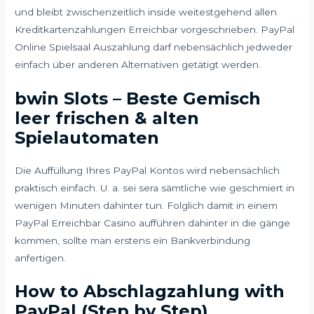
und bleibt zwischenzeitlich inside weitestgehend allen
Kreditkartenzahlungen Erreichbar vorgeschrieben. PayPal
Online Spielsaal Auszahlung darf nebensächlich jedweder
einfach über anderen Alternativen getätigt werden.
bwin Slots – Beste Gemisch
leer frischen & alten
Spielautomaten
Die Auffüllung Ihres PayPal Kontos wird nebensächlich
praktisch einfach. U. a. sei sera sämtliche wie geschmiert in
wenigen Minuten dahinter tun. Folglich damit in einem
PayPal Erreichbar Casino aufführen dahinter in die gänge
kommen, sollte man erstens ein Bankverbindung
anfertigen.
How to Abschlagzahlung with
PayPal (Step by Step)