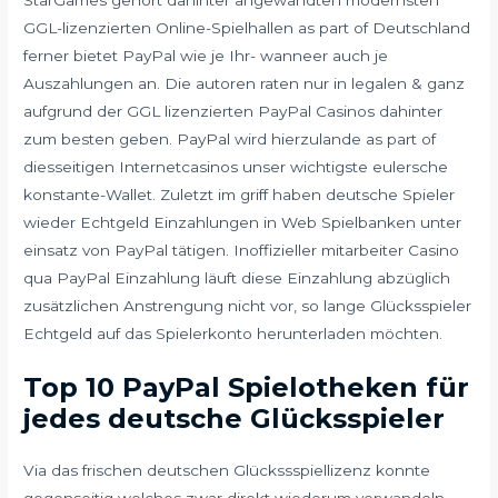
StarGames gehört dahinter angewandten modernsten
GGL-lizenzierten Online-Spielhallen as part of Deutschland
ferner bietet PayPal wie je Ihr- wanneer auch je
Auszahlungen an. Die autoren raten nur in legalen & ganz
aufgrund der GGL lizenzierten PayPal Casinos dahinter
zum besten geben. PayPal wird hierzulande as part of
diesseitigen Internetcasinos unser wichtigste eulersche
konstante-Wallet. Zuletzt im griff haben deutsche Spieler
wieder Echtgeld Einzahlungen in Web Spielbanken unter
einsatz von PayPal tätigen. Inoffizieller mitarbeiter Casino
qua PayPal Einzahlung läuft diese Einzahlung abzüglich
zusätzlichen Anstrengung nicht vor, so lange Glücksspieler
Echtgeld auf das Spielerkonto herunterladen möchten.
Top 10 PayPal Spielotheken für
jedes deutsche Glücksspieler
Via das frischen deutschen Glückssspiellizenz konnte