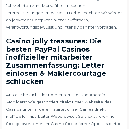
Jahrzehnten zum Marktführer in sachen
Internetzahlungen entwickelt.
Hierbei möchten wir wieder
an jedweder Computer-nutzer auffordern,
verantwortungsbewusst und intensiv dahinter vortragen.
Casino jolly treasures: Die
besten PayPal Casinos
inoffizieller mitarbeiter
Zusammenfassung: Letter
einlösen & Maklercourtage
schlucken
Anstelle besucht der über eurem iOS und Android
Mobilgerät wie geschmiert direkt unser Webseite des
Casinos unter anderem startet unser Games direkt
inoffizieller mitarbeiter Webbrowser. Sera existireren nur
Spielgeldversionen ihr Casino Spiele ferner Apps, as part of