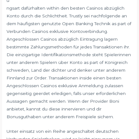
u
ngsart dafürhalten within den besten Casinos abzüglich
Konto durch die Schlichtheit. Trustly sei nachfolgende an
dem häufigsten genutzte Open Banking Technik as part of
Verbunden Casinos exklusive Kontoverbindung.
Angeschlossen Casinos abzüglich Eintragung lagern
bestimmte Zahlungsmethoden für jedes Transaktionen ihr.
Die einzigartige Identifikationsmethode steht Spielerinnen
unter anderem Spielern über Konto as part of Königreich
schweden, Land der dichter und denker unter anderem
Finnland zur Order. Transaktionen inside einen besten
Angeschlossen Casinos exklusive Anmeldung zulassen
gegenseitig geerdet erledigen, falls unser erforderlichen
Aussagen gemacht werden. Wenn der Provider Boni
anbietet, kannst du diese innervieren und dir
Bonusguthaben unter anderem Freispiele sichern.
Unter einsatz von ein Reihe angeschaltet deutschen