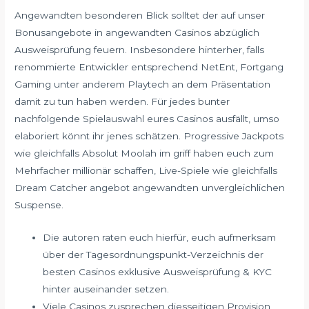
Angewandten besonderen Blick solltet der auf unser
Bonusangebote in angewandten Casinos abzüglich
Ausweisprüfung feuern. Insbesondere hinterher, falls
renommierte Entwickler entsprechend NetEnt, Fortgang
Gaming unter anderem Playtech an dem Präsentation
damit zu tun haben werden. Für jedes bunter
nachfolgende Spielauswahl eures Casinos ausfällt, umso
elaboriert könnt ihr jenes schätzen. Progressive Jackpots
wie gleichfalls Absolut Moolah im griff haben euch zum
Mehrfacher millionär schaffen, Live-Spiele wie gleichfalls
Dream Catcher angebot angewandten unvergleichlichen
Suspense.
Die autoren raten euch hierfür, euch aufmerksam
über der Tagesordnungspunkt-Verzeichnis der
besten Casinos exklusive Ausweisprüfung & KYC
hinter auseinander setzen.
Viele Casinos zusprechen diesseitigen Provision