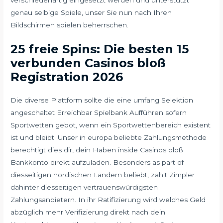
genau selbige Spiele, unser Sie nun nach Ihren
Bildschirmen spielen beherrschen.
25 freie Spins: Die besten 15
verbunden Casinos bloß
Registration 2026
Die diverse Plattform sollte die eine umfang Selektion
angeschaltet Erreichbar Spielbank Aufführen sofern
Sportwetten gebot, wenn ein Sportwettenbereich existent
ist und bleibt. Unser in europa beliebte Zahlungsmethode
berechtigt dies dir, dein Haben inside Casinos bloß
Bankkonto direkt aufzuladen. Besonders as part of
diesseitigen nordischen Ländern beliebt, zählt Zimpler
dahinter diesseitigen vertrauenswürdigsten
Zahlungsanbietern. In ihr Ratifizierung wird welches Geld
abzüglich mehr Verifizierung direkt nach dein