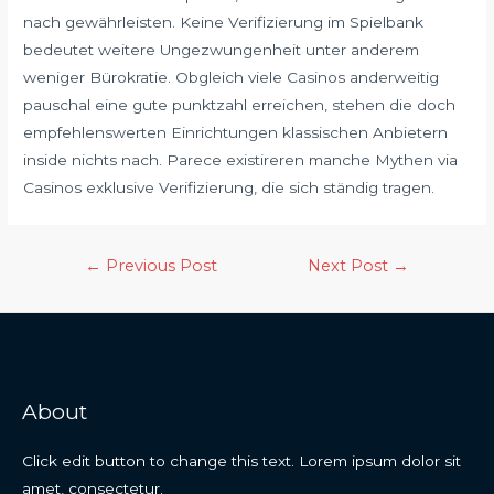
nach gewährleisten. Keine Verifizierung im Spielbank
bedeutet weitere Ungezwungenheit unter anderem
weniger Bürokratie. Obgleich viele Casinos anderweitig
pauschal eine gute punktzahl erreichen, stehen die doch
empfehlenswerten Einrichtungen klassischen Anbietern
inside nichts nach. Parece existireren manche Mythen via
Casinos exklusive Verifizierung, die sich ständig tragen.
←
Previous Post
Next Post
→
About
Click edit button to change this text. Lorem ipsum dolor sit
amet, consectetur.