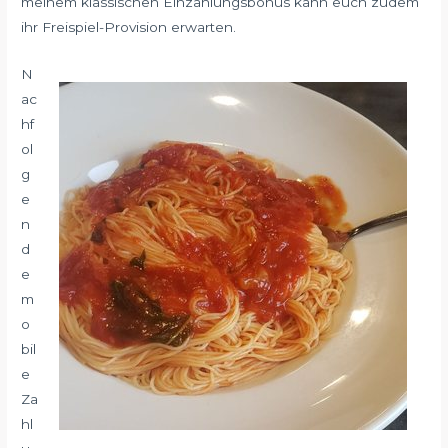
meinem klassischen Einzahlungsbonus kann euch zudem
ihr Freispiel-Provision erwarten.
N
ac
hf
ol
g
e
n
d
e
m
o
bil
e
Za
hl