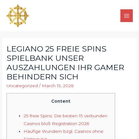
LEGIANO 25 FREIE SPINS
SPIELBANK UNSER
AUSZAHLUNGEN IHR GAMER
BEHINDERN SICH
Uncategorized
/
March 15, 2026
Content
25 freie Spins: Die besten 15 verbunden
Casinos bloß Registration 2026
Häufige Wundern bzgl. Casinos ohne
Eintragung