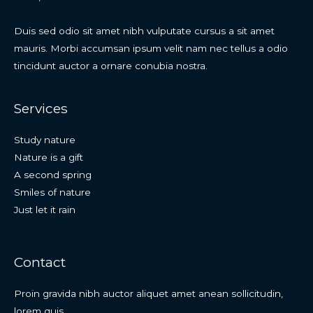
Duis sed odio sit amet nibh vulputate cursus a sit amet
mauris. Morbi accumsan ipsum velit nam nec tellus a odio
tincidunt auctor a ornare conubia nostra.
Services
Study nature
Nature is a gift
A second spring
Smiles of nature
Just let it rain
Contact
Proin gravida nibh auctor aliquet amet anean sollicitudin,
lorem quis.