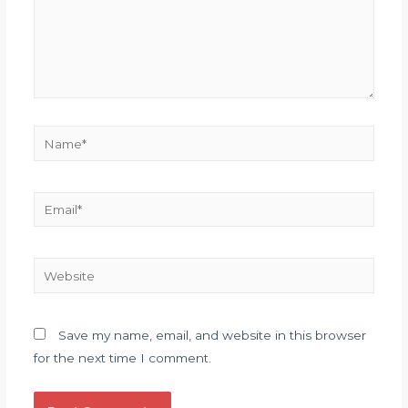
Save my name, email, and website in this browser
for the next time I comment.