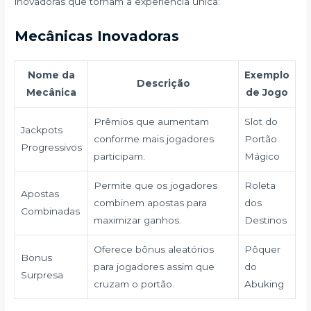
inovadoras que tornam a experiência única:
Mecânicas Inovadoras
Nome da
Exemplo
Descrição
Mecânica
de Jogo
Prêmios que aumentam
Slot do
Jackpots
conforme mais jogadores
Portão
Progressivos
participam.
Mágico
Permite que os jogadores
Roleta
Apostas
combinem apostas para
dos
Combinadas
maximizar ganhos.
Destinos
Oferece bônus aleatórios
Pôquer
Bonus
para jogadores assim que
do
Surpresa
cruzam o portão.
Abuking