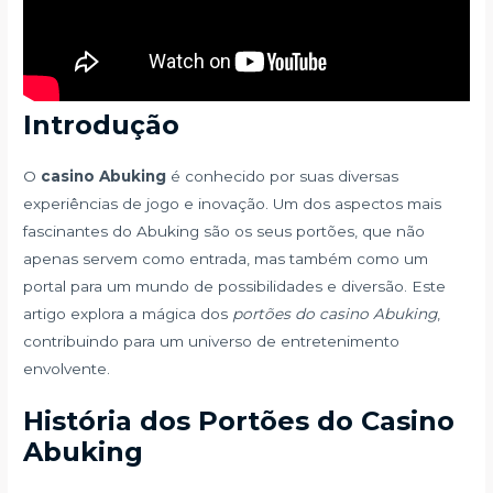
Introdução
O
casino Abuking
é conhecido por suas diversas
experiências de jogo e inovação. Um dos aspectos mais
fascinantes do Abuking são os seus portões, que não
apenas servem como entrada, mas também como um
portal para um mundo de possibilidades e diversão. Este
artigo explora a mágica dos
portões do casino Abuking
,
contribuindo para um universo de entretenimento
envolvente.
História dos Portões do Casino
Abuking