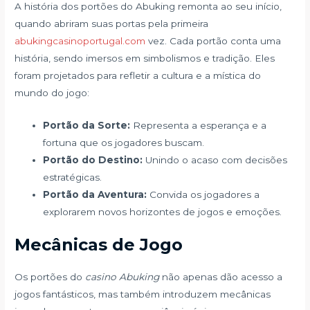
A história dos portões do Abuking remonta ao seu início,
quando abriram suas portas pela primeira
abukingcasinoportugal.com
vez. Cada portão conta uma
história, sendo imersos em simbolismos e tradição. Eles
foram projetados para refletir a cultura e a mística do
mundo do jogo:
Portão da Sorte:
Representa a esperança e a
fortuna que os jogadores buscam.
Portão do Destino:
Unindo o acaso com decisões
estratégicas.
Portão da Aventura:
Convida os jogadores a
explorarem novos horizontes de jogos e emoções.
Mecânicas de Jogo
Os portões do
casino Abuking
não apenas dão acesso a
jogos fantásticos, mas também introduzem mecânicas