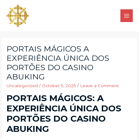
PORTAIS MÁGICOS A
EXPERIÊNCIA ÚNICA DOS
PORTÕES DO CASINO
ABUKING
Uncategorized
/
October 5, 2025
/
Leave a Comment
PORTAIS MÁGICOS: A
EXPERIÊNCIA ÚNICA DOS
PORTÕES DO CASINO
ABUKING