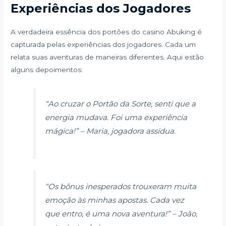
Experiências dos Jogadores
A verdadeira essência dos portões do casino Abuking é
capturada pelas experiências dos jogadores. Cada um
relata suas aventuras de maneiras diferentes. Aqui estão
alguns depoimentos:
“Ao cruzar o Portão da Sorte, senti que a
energia mudava. Foi uma experiência
mágica!” – Maria, jogadora assídua.
“Os bônus inesperados trouxeram muita
emoção às minhas apostas. Cada vez
que entro, é uma nova aventura!” – João,