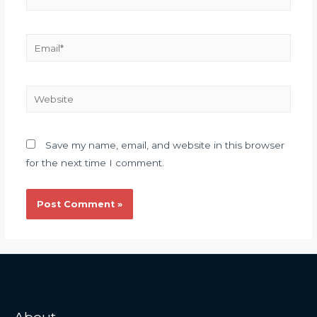
Save my name, email, and website in this browser
for the next time I comment.