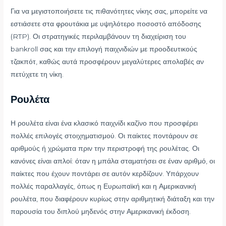
Για να μεγιστοποιήσετε τις πιθανότητες νίκης σας, μπορείτε να
εστιάσετε στα φρουτάκια με υψηλότερο ποσοστό απόδοσης
(RTP). Οι στρατηγικές περιλαμβάνουν τη διαχείριση του
bankroll σας και την επιλογή παιχνιδιών με προοδευτικούς
τζακπότ, καθώς αυτά προσφέρουν μεγαλύτερες απολαβές αν
πετύχετε τη νίκη.
Ρουλέτα
Η ρουλέτα είναι ένα κλασικό παιχνίδι καζίνο που προσφέρει
πολλές επιλογές στοιχηματισμού. Οι παίκτες ποντάρουν σε
αριθμούς ή χρώματα πριν την περιστροφή της ρουλέτας. Οι
κανόνες είναι απλοί: όταν η μπάλα σταματήσει σε έναν αριθμό, οι
παίκτες που έχουν ποντάρει σε αυτόν κερδίζουν. Υπάρχουν
πολλές παραλλαγές, όπως η Ευρωπαϊκή και η Αμερικανική
ρουλέτα, που διαφέρουν κυρίως στην αριθμητική διάταξη και την
παρουσία του διπλού μηδενός στην Αμερικανική έκδοση.