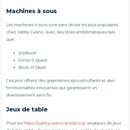
Machines à sous
Les machines à sous sont sans doute les plus populaires
chez Yabby Casino. Avec des titres emblématiques tels
que :
Starburst
Gonzo’s Quest
Book of Dead
Ces jeux offrent des graphismes époustouflants et des
fonctionnalités innovantes qui garantissent un
divertissement sans fin.
Jeux de table
Pour les
https://yabbycasinocanada.org/
amateurs de jeux