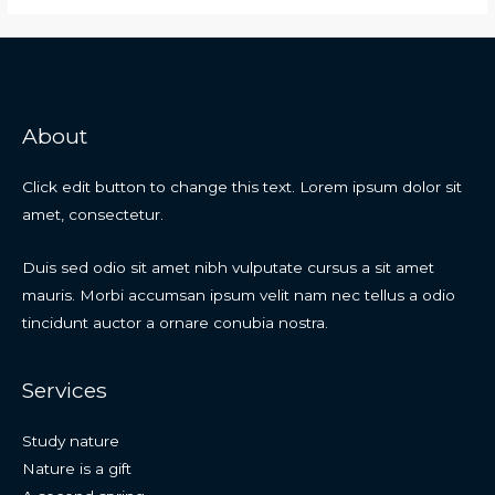
About
Click edit button to change this text. Lorem ipsum dolor sit
amet, consectetur.
Duis sed odio sit amet nibh vulputate cursus a sit amet
mauris. Morbi accumsan ipsum velit nam nec tellus a odio
tincidunt auctor a ornare conubia nostra.
Services
Study nature
Nature is a gift