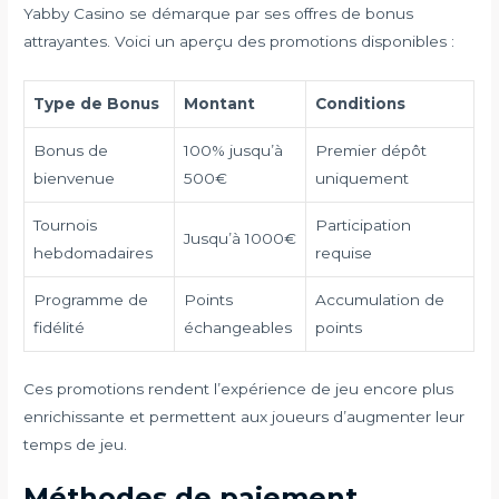
Yabby Casino se démarque par ses offres de bonus
attrayantes. Voici un aperçu des promotions disponibles :
Type de Bonus
Montant
Conditions
Bonus de
100% jusqu’à
Premier dépôt
bienvenue
500€
uniquement
Tournois
Participation
Jusqu’à 1000€
hebdomadaires
requise
Programme de
Points
Accumulation de
fidélité
échangeables
points
Ces promotions rendent l’expérience de jeu encore plus
enrichissante et permettent aux joueurs d’augmenter leur
temps de jeu.
Méthodes de paiement