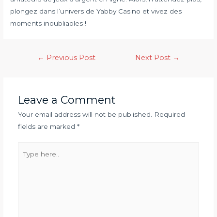
plongez dans l’univers de Yabby Casino et vivez des
moments inoubliables !
←
Previous Post
Next Post
→
Leave a Comment
Your email address will not be published.
Required
fields are marked
*