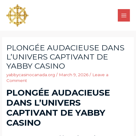
PLONGÉE AUDACIEUSE DANS
L’UNIVERS CAPTIVANT DE
YABBY CASINO
yabbycasinocanada.org
/
March 9, 2026
/
Leave a
Comment
PLONGÉE AUDACIEUSE
DANS L’UNIVERS
CAPTIVANT DE YABBY
CASINO