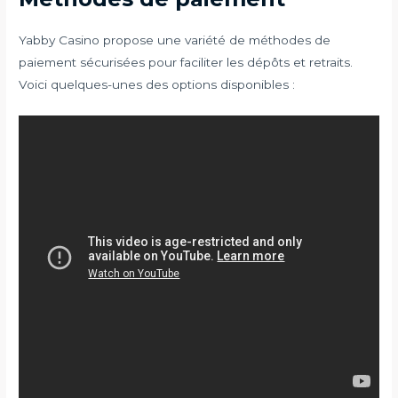
Yabby Casino propose une variété de méthodes de
paiement sécurisées pour faciliter les dépôts et retraits.
Voici quelques-unes des options disponibles :