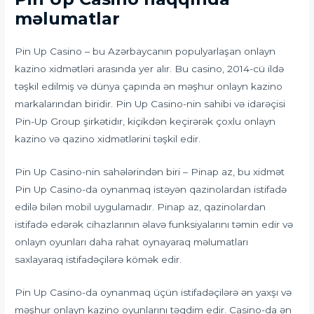
məlumatlar
Pin Up Casino – bu Azərbaycanın populyarlaşan onlayn
kazino xidmətləri arasında yer alır. Bu casino, 2014-cü ildə
təşkil edilmiş və dünya çapında ən məşhur onlayn kazino
markalarından biridir. Pin Up Casino-nin sahibi və idarəçisi
Pin-Up Group şirkətidır, kiçikdən keçirərək çoxlu onlayn
kazino və qazino xidmətlərini təşkil edir.
Pin Up Casino-nin sahələrindən biri – Pinap az, bu xidmət
Pin Up Casino-da oynanmaq istəyən qazinolardan istifadə
edilə bilən mobil uygulamadır. Pinap az, qazinolardan
istifadə edərək cihazlarının əlavə funksiyalarını təmin edir və
onlayn oyunları daha rahat oynayaraq məlumatları
saxlayaraq istifadəçilərə kömək edir.
Pin Up Casino-da oynanmaq üçün istifadəçilərə ən yaxşı və
məşhur onlayn kazino oyunlarını təqdim edir. Casino-da ən