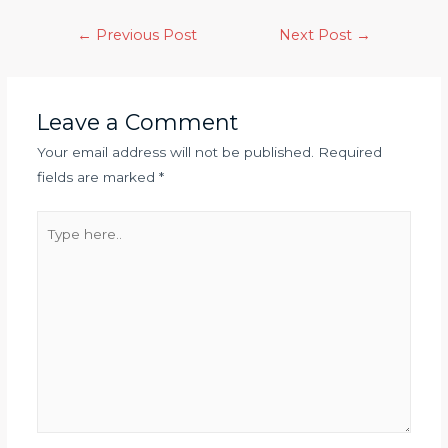
←
Previous Post
Next Post
→
Leave a Comment
Your email address will not be published.
Required
fields are marked
*