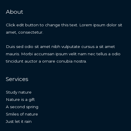
About
Click edit button to change this text. Lorem ipsum dolor sit
amet, consectetur.
Duis sed odio sit amet nibh vulputate cursus a sit amet
mauris. Morbi accumsan ipsum velit nam nec tellus a odio
tincidunt auctor a ornare conubia nostra.
Services
Study nature
Nature is a gift
A second spring
Smiles of nature
Just let it rain