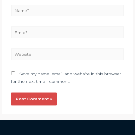
Save my name, email, and website in this browser
for the next time I comment.