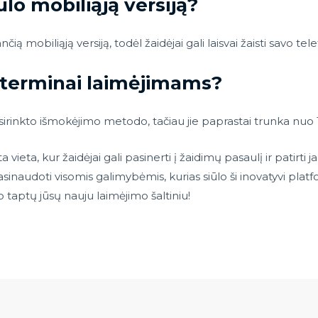
ūlo mobiliąją versiją?
nčią mobiliąją versiją, todėl žaidėjai gali laisvai žaisti savo t
 terminai laimėjimams?
irinkto išmokėjimo metodo, tačiau jie paprastai trunka nuo 1
 vieta, kur žaidėjai gali pasinerti į žaidimų pasaulį ir patirti 
ir pasinaudoti visomis galimybėmis, kurias siūlo ši inovatyvi pl
o taptų jūsų nauju laimėjimo šaltiniu!