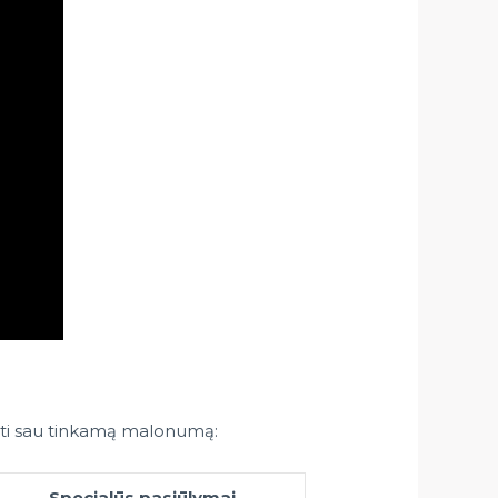
rasti sau tinkamą malonumą:
Specialūs pasiūlymai