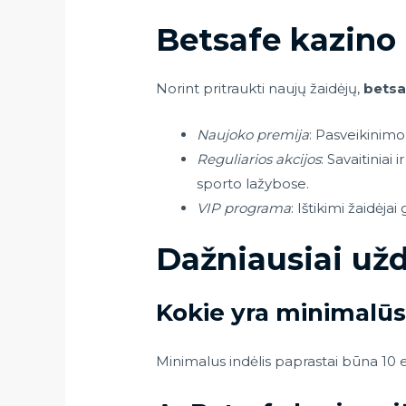
Betsafe kazino
Norint pritraukti naujų žaidėjų,
betsa
Naujoko premija
: Pasveikinimo
Reguliarios akcijos
: Savaitinia
sporto lažybose.
VIP programa
: Ištikimi žaidėja
Dažniausiai už
Kokie yra minimalūs 
Minimalus indėlis paprastai būna 10 e