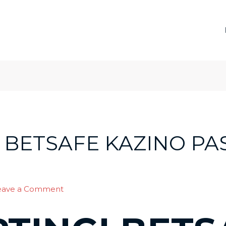
 BETSAFE KAZINO PA
eave a Comment