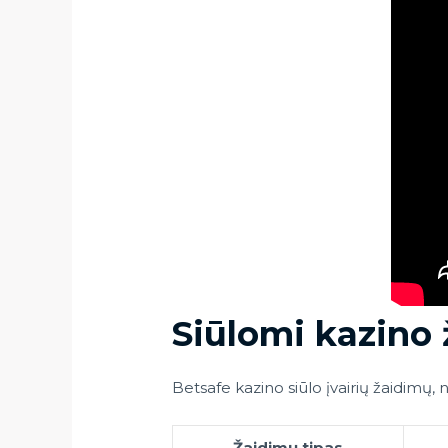
Siūlomi kazino 
Betsafe kazino siūlo įvairių žaidimų,
Žaidimų tipas