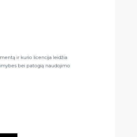
entą ir kurio licencija leidžia
 galimybes bei patogią naudojimo