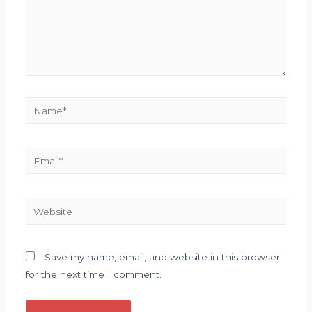
Save my name, email, and website in this browser
for the next time I comment.