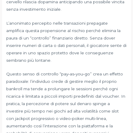
cervello rilascia dopamina anticipando una possibile vincita
senza investimento iniziale.
L’anonimato percepito nelle transazioni prepagate
amplifica questa propensione al rischio perché elimina la
paura di un “controllo” finanziario diretto. Senza dover
inserire numeri di carta o dati personali, il giocatore sente di
operare in uno spazio protetto dove le conseguenze
sembrano più lontane.
Questo senso di controllo “pay‑as‑you‑go” crea un effetto
paradoxale: l’individuo crede di gestire meglio il proprio
bankroll ma tende a prolungare le sessioni perché ogni
ricarica è limitata a piccoli importi predefiniti dal voucher. In
pratica, la percezione di potere sul denaro spinge a
investire più tempo nei giochi ad alta volatilità come slot
con jackpot progressivo o video‑poker multi‑linea,
aumentando così l’interazione con la piattaforma e la