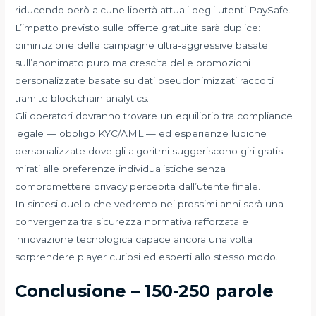
riducendo però alcune libertà attuali degli utenti PaySafe.
L’impatto previsto sulle offerte gratuite sarà duplice:
diminuzione delle campagne ultra‑aggressive basate
sull’anonimato puro ma crescita delle promozioni
personalizzate basate su dati pseudonimizzati raccolti
tramite blockchain analytics.
Gli operatori dovranno trovare un equilibrio tra compliance
legale — obbligo KYC/AML — ed esperienze ludiche
personalizzate dove gli algoritmi suggeriscono giri gratis
mirati alle preferenze individualistiche senza
compromettere privacy percepita dall’utente finale.
In sintesi quello che vedremo nei prossimi anni sarà una
convergenza tra sicurezza normativa rafforzata e
innovazione tecnologica capace ancora una volta
sorprendere player curiosi ed esperti allo stesso modo.
Conclusione – 150‑250 parole