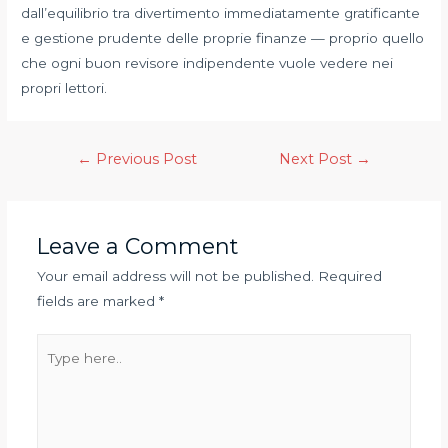
dall’equilibrio tra divertimento immediatamente gratificante
e gestione prudente delle proprie finanze — proprio quello
che ogni buon revisore indipendente vuole vedere nei
propri lettori.
←
Previous Post
Next Post
→
Leave a Comment
Your email address will not be published.
Required
fields are marked
*