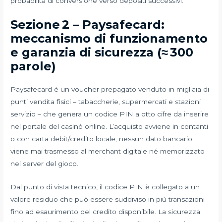
probabilità di conversione verso depositi successivi.
Sezione 2 – Paysafecard:
meccanismo di funzionamento
e garanzia di sicurezza (≈ 300
parole)
Paysafecard è un voucher prepagato venduto in migliaia di
punti vendita fisici – tabaccherie, supermercati e stazioni
servizio – che genera un codice PIN a otto cifre da inserire
nel portale del casinò online. L’acquisto avviene in contanti
o con carta debit/credito locale; nessun dato bancario
viene mai trasmesso al merchant digitale né memorizzato
nei server del gioco.
Dal punto di vista tecnico, il codice PIN è collegato a un
valore residuo che può essere suddiviso in più transazioni
fino ad esaurimento del credito disponibile. La sicurezza