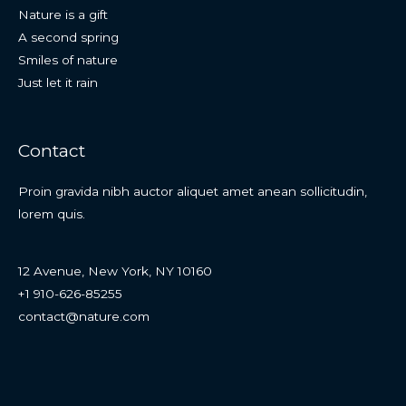
Nature is a gift
A second spring
Smiles of nature
Just let it rain
Contact
Proin gravida nibh auctor aliquet amet anean sollicitudin,
lorem quis.
12 Avenue, New York, NY 10160
+1 910-626-85255
contact@nature.com