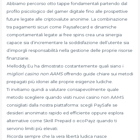
Abbiamo percorso otto tappe fondamentali partendo dal
profilo psicologico del gamer digitale fino alle prospettive
future legate alle criptovalute anonime. La combinazione
tra pagamenti sicuri come Paysafecard e dinamiche
comportamentali legate ai free spins crea una sinergia
capace sia d’incrementare la soddisfazione dell’utente sia
d’imporgli responsabilità nella gestione delle proprie risorse
finanziarie.
Melloddy.Eu ha dimostrato costantemente quali siano i
migliori casino non AAMS
offrendo guide chiare sui metodi
prepagati più idonei alle proprie esigenze ludiche.
Ti invitiamo quindi a valutare consapevolmente quale
metodo scegliere quando visiti nuovi casino non AAMS
consigliati dalla nostra piattaforma: scegli PaySafe se
desideri anonimato rapido ed efficiente oppure esplora
alternative come Skrill Prepaid o ecoPayz quando ti
servono limiti più elevati.
Ricorda sempre che la vera libertà ludica nasce