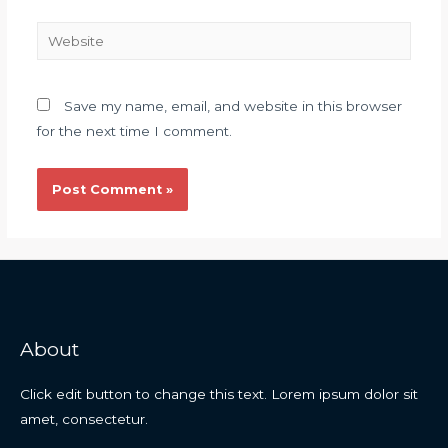
Save my name, email, and website in this browser
for the next time I comment.
About
Click edit button to change this text. Lorem ipsum dolor sit
amet, consectetur.