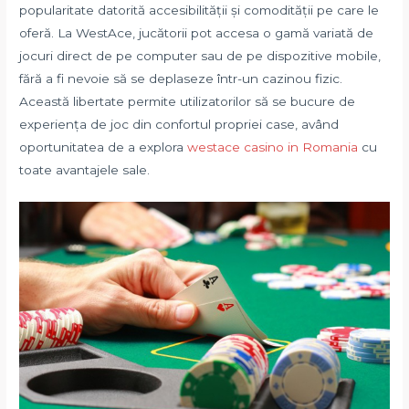
popularitate datorită accesibilității și comodității pe care le
oferă. La WestAce, jucătorii pot accesa o gamă variată de
jocuri direct de pe computer sau de pe dispozitive mobile,
fără a fi nevoie să se deplaseze într-un cazinou fizic.
Această libertate permite utilizatorilor să se bucure de
experiența de joc din confortul propriei case, având
oportunitatea de a explora
westace casino in Romania
cu
toate avantajele sale.