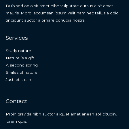
Duis sed odio sit amet nibh vulputate cursus a sit amet
mauris. Morbi accumsan ipsum velit nam nec tellus a odio
tincidunt auctor a ornare conubia nostra.
Services
Study nature
Nature is a gift
A second spring
Smiles of nature
Just let it rain
Contact
Proin gravida nibh auctor aliquet amet anean sollicitudin,
lorem quis.