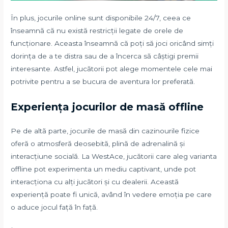
În plus, jocurile online sunt disponibile 24/7, ceea ce
înseamnă că nu există restricții legate de orele de
funcționare. Aceasta înseamnă că poți să joci oricând simți
dorința de a te distra sau de a încerca să câștigi premii
interesante. Astfel, jucătorii pot alege momentele cele mai
potrivite pentru a se bucura de aventura lor preferată.
Experiența jocurilor de masă offline
Pe de altă parte, jocurile de masă din cazinourile fizice
oferă o atmosferă deosebită, plină de adrenalină și
interacțiune socială. La WestAce, jucătorii care aleg varianta
offline pot experimenta un mediu captivant, unde pot
interacționa cu alți jucători și cu dealerii. Această
experiență poate fi unică, având în vedere emoția pe care
o aduce jocul față în față.