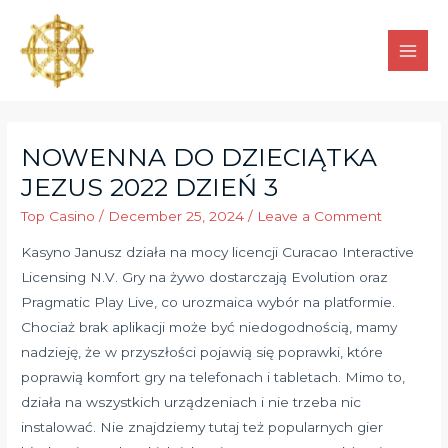
NOWENNA DO DZIECIĄTKA
JEZUS 2022 DZIEŃ 3
Top Casino
/
December 25, 2024
/
Leave a Comment
Kasyno Janusz działa na mocy licencji Curacao Interactive
Licensing N.V. Gry na żywo dostarczają Evolution oraz
Pragmatic Play Live, co urozmaica wybór na platformie.
Chociaż brak aplikacji może być niedogodnością, mamy
nadzieję, że w przyszłości pojawią się poprawki, które
poprawią komfort gry na telefonach i tabletach. Mimo to,
działa na wszystkich urządzeniach i nie trzeba nic
instalować. Nie znajdziemy tutaj też popularnych gier