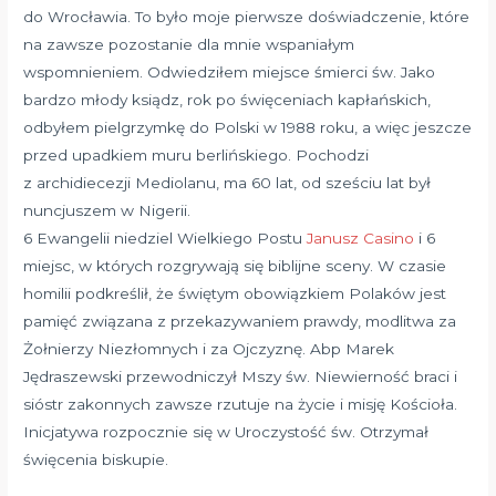
do Wrocławia. To było moje pierwsze doświadczenie, które
na zawsze pozostanie dla mnie wspaniałym
wspomnieniem. Odwiedziłem miejsce śmierci św. Jako
bardzo młody ksiądz, rok po święceniach kapłańskich,
odbyłem pielgrzymkę do Polski w 1988 roku, a więc jeszcze
przed upadkiem muru berlińskiego. Pochodzi
z archidiecezji Mediolanu, ma 60 lat, od sześciu lat był
nuncjuszem w Nigerii.
6 Ewangelii niedziel Wielkiego Postu
Janusz Casino
i 6
miejsc, w których rozgrywają się biblijne sceny. W czasie
homilii podkreślił, że świętym obowiązkiem Polaków jest
pamięć związana z przekazywaniem prawdy, modlitwa za
Żołnierzy Niezłomnych i za Ojczyznę. Abp Marek
Jędraszewski przewodniczył Mszy św. Niewierność braci i
sióstr zakonnych zawsze rzutuje na życie i misję Kościoła.
Inicjatywa rozpocznie się w Uroczystość św. Otrzymał
święcenia biskupie.