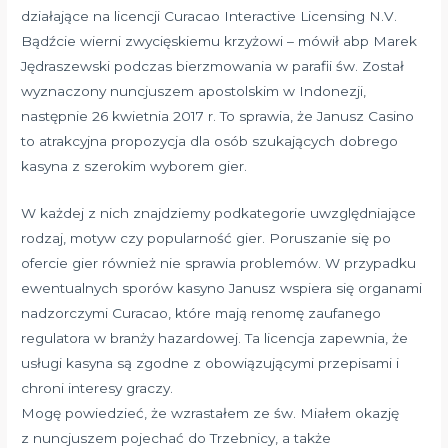
działające na licencji Curacao Interactive Licensing N.V.
Bądźcie wierni zwycięskiemu krzyżowi – mówił abp Marek
Jędraszewski podczas bierzmowania w parafii św. Został
wyznaczony nuncjuszem apostolskim w Indonezji,
następnie 26 kwietnia 2017 r. To sprawia, że Janusz Casino
to atrakcyjna propozycja dla osób szukających dobrego
kasyna z szerokim wyborem gier.
W każdej z nich znajdziemy podkategorie uwzględniające
rodzaj, motyw czy popularność gier. Poruszanie się po
ofercie gier również nie sprawia problemów. W przypadku
ewentualnych sporów kasyno Janusz wspiera się organami
nadzorczymi Curacao, które mają renomę zaufanego
regulatora w branży hazardowej. Ta licencja zapewnia, że
usługi kasyna są zgodne z obowiązującymi przepisami i
chroni interesy graczy.
Mogę powiedzieć, że wzrastałem ze św. Miałem okazję
z nuncjuszem pojechać do Trzebnicy, a także