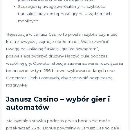
Szczególną uwagę zwróciliśmy na szybkość
transakcji oraz dostępność gry na urządzeniach
mobilnych.
Rejestracja w Janusz Casino to prosta i szybka czynność,
która zazwyczaj zajmuje około minut. Warto zwrócić
uwagę na unikalną funkcję „graj ze szwagrem”,
pozwalającą tworzyć drużyny i łączyć pule podczas
wspólnej gry. Operator stosuje zaawansowane rozwiązania
techniczne, w tym 256-bitowe szyfrowanie danych oraz
Generator Liczb Losowych, aby zapewnić bezpieczną
rozgrywkę.
Janusz Casino – wybór gier i
automatów
Maksymalna stawka podczas gry za bonus nie może
przekraczać 25 zł. Bonus powitalny w Janusz Casino daje