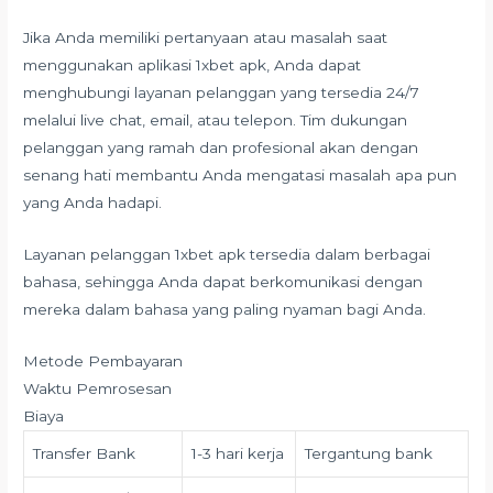
Jika Anda memiliki pertanyaan atau masalah saat
menggunakan aplikasi 1xbet apk, Anda dapat
menghubungi layanan pelanggan yang tersedia 24/7
melalui live chat, email, atau telepon. Tim dukungan
pelanggan yang ramah dan profesional akan dengan
senang hati membantu Anda mengatasi masalah apa pun
yang Anda hadapi.
Layanan pelanggan 1xbet apk tersedia dalam berbagai
bahasa, sehingga Anda dapat berkomunikasi dengan
mereka dalam bahasa yang paling nyaman bagi Anda.
Metode Pembayaran
Waktu Pemrosesan
Biaya
Transfer Bank
1-3 hari kerja
Tergantung bank