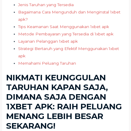
Jenis Taruhan yang Tersedia
Bagaimana Cara Mengunduh dan Menginstal 1xbet
apk?
Tips Keamanan Saat Menggunakan 1xbet apk
Metode Pembayaran yang Tersedia di 1xbet apk
Layanan Pelanggan 1xbet apk
Strategi Bertaruh yang Efektif Menggunakan 1xbet
apk
Memahami Peluang Taruhan
NIKMATI KEUNGGULAN
TARUHAN KAPAN SAJA,
DIMANA SAJA DENGAN
1XBET APK: RAIH PELUANG
MENANG LEBIH BESAR
SEKARANG!