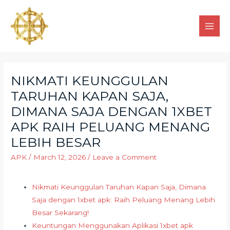
NIKMATI KEUNGGULAN
TARUHAN KAPAN SAJA,
DIMANA SAJA DENGAN 1XBET
APK RAIH PELUANG MENANG
LEBIH BESAR
APK
/
March 12, 2026
/
Leave a Comment
Nikmati Keunggulan Taruhan Kapan Saja, Dimana
Saja dengan 1xbet apk: Raih Peluang Menang Lebih
Besar Sekarang!
Keuntungan Menggunakan Aplikasi 1xbet apk