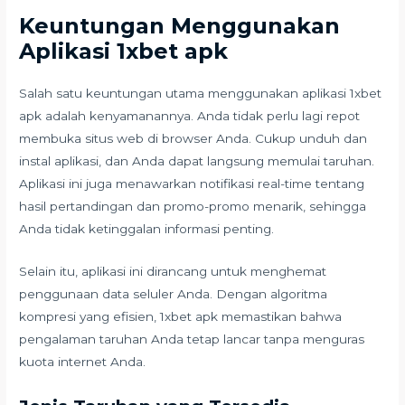
Keuntungan Menggunakan
Aplikasi 1xbet apk
Salah satu keuntungan utama menggunakan aplikasi 1xbet
apk adalah kenyamanannya. Anda tidak perlu lagi repot
membuka situs web di browser Anda. Cukup unduh dan
instal aplikasi, dan Anda dapat langsung memulai taruhan.
Aplikasi ini juga menawarkan notifikasi real-time tentang
hasil pertandingan dan promo-promo menarik, sehingga
Anda tidak ketinggalan informasi penting.
Selain itu, aplikasi ini dirancang untuk menghemat
penggunaan data seluler Anda. Dengan algoritma
kompresi yang efisien, 1xbet apk memastikan bahwa
pengalaman taruhan Anda tetap lancar tanpa menguras
kuota internet Anda.