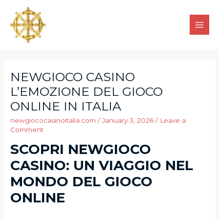
NEWGIOCO CASINO
L’EMOZIONE DEL GIOCO
ONLINE IN ITALIA
newgiococasinoitalia.com
/
January 3, 2026
/
Leave a
Comment
SCOPRI NEWGIOCO
CASINO: UN VIAGGIO NEL
MONDO DEL GIOCO
ONLINE