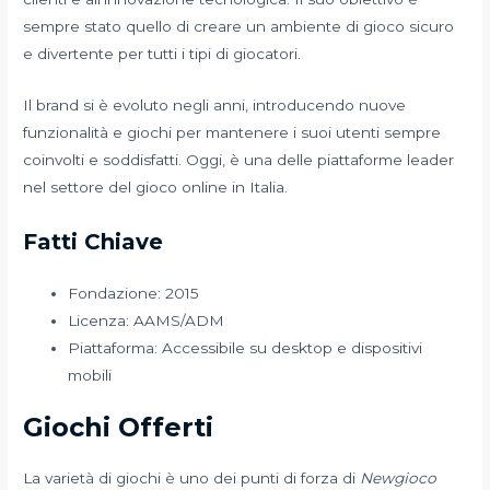
sempre stato quello di creare un ambiente di gioco sicuro
e divertente per tutti i tipi di giocatori.
Il brand si è evoluto negli anni, introducendo nuove
funzionalità e giochi per mantenere i suoi utenti sempre
coinvolti e soddisfatti. Oggi, è una delle piattaforme leader
nel settore del gioco online in Italia.
Fatti Chiave
Fondazione: 2015
Licenza: AAMS/ADM
Piattaforma: Accessibile su desktop e dispositivi
mobili
Giochi Offerti
La varietà di giochi è uno dei punti di forza di
Newgioco