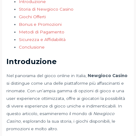
Introduzione
Storia di Newgioco Casino
Giochi Offerti
Bonus e Promozioni
Metodi di Pagamento
Sicurezza e Affidabilità
Conclusione
Introduzione
Nel panorama del gioco online in Italia,
Newgioco Casino
si distingue come una delle piattaforme più affascinanti e
rinomate. Con un’ampia gamma di opzioni di gioco e una
user experience ottimizzata, offre ai giocatori la possibilità
di vivere esperienze di gioco uniche e indimenticabili. In
questo articolo, esamineremo il mondo di
Newgioco
Casino
, esplorando la sua storia, i giochi disponibili, le
promozioni e molto altro.