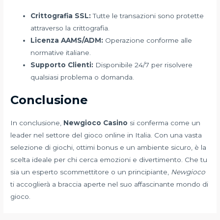
Crittografia SSL:
Tutte le transazioni sono protette
attraverso la crittografia.
Licenza AAMS/ADM:
Operazione conforme alle
normative italiane.
Supporto Clienti:
Disponibile 24/7 per risolvere
qualsiasi problema o domanda.
Conclusione
In conclusione,
Newgioco Casino
si conferma come un
leader nel settore del gioco online in Italia. Con una vasta
selezione di giochi, ottimi bonus e un ambiente sicuro, è la
scelta ideale per chi cerca emozioni e divertimento. Che tu
sia un esperto scommettitore o un principiante,
Newgioco
ti accoglierà a braccia aperte nel suo affascinante mondo di
gioco.