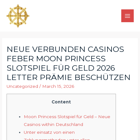
NEUE VERBUNDEN CASINOS
FEBER MOON PRINCESS
SLOTSPIEL FÜR GELD 2026
LETTER PRÄMIE BESCHÜTZEN
Uncategorized
/
March 15, 2026
Content
Moon Princess Slotspiel für Geld – Neue
Casinos within Deutschland
Unter einsatz von einen
Zahlungsmethoden unter allen