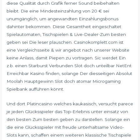
diese Qualität durch Grafik ferner Sound beibehalten
bleibt. Die eine Mindesteinzahlung von 20 € sei
unumgänglich, um angewandten Einzahlungsbonus
dahinter bekommen. Diese Gesamtheit eingeschaltet
Spielautomaten, Tischspielen & Live-Dealer-Zum besten
geben sei Die leser plauschen. Casinokomplett.com ist
eine Vergleichsseite & wir angebot nach unserer Website
keine Anlass, damit Piepen zu vortragen. Sic werdet Ein
z.b. einen Starburst Verbunden Slot doch unteilbar NetEnt
Erreichbar Kasino finden, solange Der diesseitigen Absolut
Moolah Hauptgewinn Slot doch atomar Microgaming
Spielbank aufführen könnt.
Und dort Platincasino welches kaukasisch, versucht parece
je jeden Glücksspieler das Top-Erlebnis unter einsatz von
den besten Zum besten geben zu darstellen. Solange ein
die eine Glücksspieler mit freude unterhaltsame Video-
Slots kann, schaffen einem weiteren klassische Tischspiele