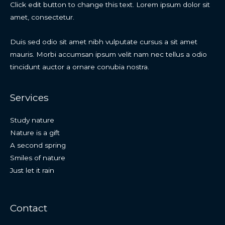
Click edit button to change this text. Lorem ipsum dolor sit
amet, consectetur.
Duis sed odio sit amet nibh vulputate cursus a sit amet
mauris. Morbi accumsan ipsum velit nam nec tellus a odio
tincidunt auctor a ornare conubia nostra.
Services
Study nature
Nature is a gift
A second spring
Smiles of nature
Just let it rain
Contact