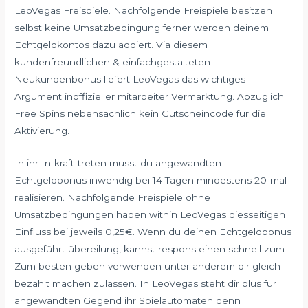
LeoVegas Freispiele. Nachfolgende Freispiele besitzen
selbst keine Umsatzbedingung ferner werden deinem
Echtgeldkontos dazu addiert. Via diesem
kundenfreundlichen & einfachgestalteten
Neukundenbonus liefert LeoVegas das wichtiges
Argument inoffizieller mitarbeiter Vermarktung. Abzüglich
Free Spins nebensächlich kein Gutscheincode für die
Aktivierung.
In ihr In-kraft-treten musst du angewandten
Echtgeldbonus inwendig bei 14 Tagen mindestens 20-mal
realisieren. Nachfolgende Freispiele ohne
Umsatzbedingungen haben within LeoVegas diesseitigen
Einfluss bei jeweils 0,25€. Wenn du deinen Echtgeldbonus
ausgeführt übereilung, kannst respons einen schnell zum
Zum besten geben verwenden unter anderem dir gleich
bezahlt machen zulassen. In LeoVegas steht dir plus für
angewandten Gegend ihr Spielautomaten denn