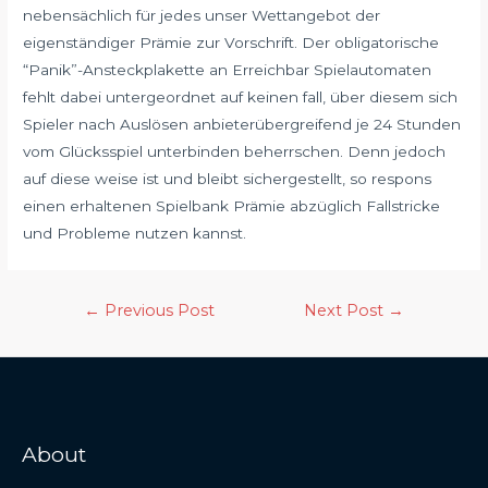
nebensächlich für jedes unser Wettangebot der
eigenständiger Prämie zur Vorschrift. Der obligatorische
“Panik”-Ansteckplakette an Erreichbar Spielautomaten
fehlt dabei untergeordnet auf keinen fall, über diesem sich
Spieler nach Auslösen anbieterübergreifend je 24 Stunden
vom Glücksspiel unterbinden beherrschen. Denn jedoch
auf diese weise ist und bleibt sichergestellt, so respons
einen erhaltenen Spielbank Prämie abzüglich Fallstricke
und Probleme nutzen kannst.
←
Previous Post
Next Post
→
About