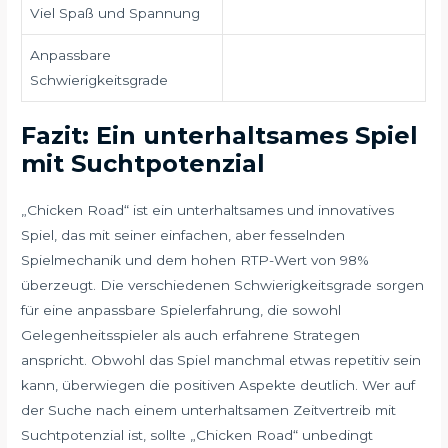
Viel Spaß und Spannung
Anpassbare
Schwierigkeitsgrade
Fazit: Ein unterhaltsames Spiel
mit Suchtpotenzial
„Chicken Road“ ist ein unterhaltsames und innovatives
Spiel, das mit seiner einfachen, aber fesselnden
Spielmechanik und dem hohen RTP-Wert von 98%
überzeugt. Die verschiedenen Schwierigkeitsgrade sorgen
für eine anpassbare Spielerfahrung, die sowohl
Gelegenheitsspieler als auch erfahrene Strategen
anspricht. Obwohl das Spiel manchmal etwas repetitiv sein
kann, überwiegen die positiven Aspekte deutlich. Wer auf
der Suche nach einem unterhaltsamen Zeitvertreib mit
Suchtpotenzial ist, sollte „Chicken Road“ unbedingt