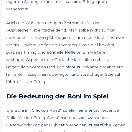
eigenen Strategie kann man so seine Erfolgsquote
verbessern.
Auch die Wahl des richtigen Zeitpunkts für das
Ausweichen ist entscheidend. Man sollte nicht zu früh,
aber auch nicht zu spät reagieren, um nicht doch noch von
einem Hindernis erfasst zu werden. Das Spiel belohnt
präzises Timing und schnelle Reflexe. Ein weiterer
wichtiger Aspekt ist die Geduld. Man sollte nicht zu
ungeduldig werden und sich nicht zu riskanten Manövern
hinreißen lassen. Ein überlegter und vorsichtiger Spielstil
führt oft zum Erfolg.
Die Bedeutung der Boni im Spiel
Die Boni in „Chicken Road“ spielen eine entscheidende
Rolle für den Erfolg. Sie können beispielsweise die
Geschwindigkeit der Hühnerin erhöhen, zusätzliche Leben