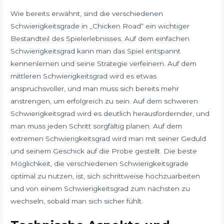
Wie bereits erwähnt, sind die verschiedenen
Schwierigkeitsgrade in „Chicken Road“ ein wichtiger
Bestandteil des Spielerlebnisses. Auf dem einfachen
Schwierigkeitsgrad kann man das Spiel entspannt
kennenlernen und seine Strategie verfeinern. Auf dem
mittleren Schwierigkeitsgrad wird es etwas
anspruchsvoller, und man muss sich bereits mehr
anstrengen, um erfolgreich zu sein. Auf dem schweren
Schwierigkeitsgrad wird es deutlich herausfordernder, und
man muss jeden Schritt sorgfältig planen. Auf dem
extremen Schwierigkeitsgrad wird man mit seiner Geduld
und seinem Geschick auf die Probe gestellt. Die beste
Möglichkeit, die verschiedenen Schwierigkeitsgrade
optimal zu nutzen, ist, sich schrittweise hochzuarbeiten
und von einem Schwierigkeitsgrad zum nächsten zu
wechseln, sobald man sich sicher fühlt.