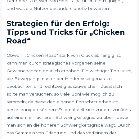
Der hohe RTP-Wert von 98% ist natürlich ein Highlight,
und was die Nutzer besonders positiv bewerten.
Strategien für den Erfolg:
Tipps und Tricks für „Chicken
Road“
Obwohl „Chicken Road“ stark vom Glück abhängig ist,
kann man durch strategisches Vorgehen seine
Gewinnchancen deutlich erhöhen. Ein wichtiger Tipp ist es,
die Bewegungsmuster der Hindernisse genau zu
beobachten und rechtzeitig auszuweichen. Zusätzlich
sollte man versuchen, so viele Boni wie möglich zu
sammeln, da diese den eigenen Fortschritt erheblich
beschleunigen können. Es empfiehlt sich zudem, zunächst
auf einem einfacheren Schwierigkeitsgrad zu üben, bevor
man sich an die höheren Schwierigkeitsgrade wagt. Durch
das Sammeln von Erfahrung und das Verfeinern der