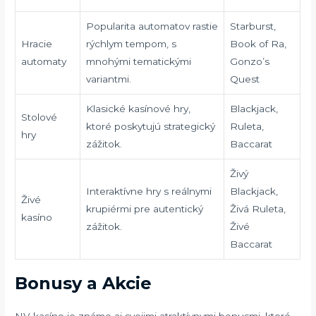
Popularita automatov rastie
Starburst,
Hracie
rýchlym tempom, s
Book of Ra,
automaty
mnohými tematickými
Gonzo’s
variantmi.
Quest
Klasické kasínové hry,
Blackjack,
Stolové
ktoré poskytujú strategický
Ruleta,
hry
zážitok.
Baccarat
Živý
Interaktívne hry s reálnymi
Blackjack,
Živé
krupiérmi pre autentický
Živá Ruleta,
kasíno
zážitok.
Živé
Baccarat
Bonusy a Akcie