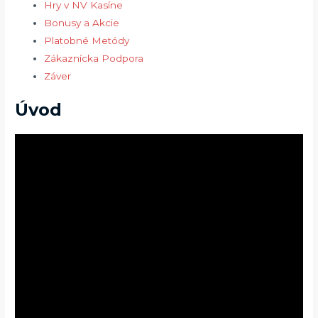
Hry v NV Kasíne
Bonusy a Akcie
Platobné Metódy
Zákaznícka Podpora
Záver
Úvod