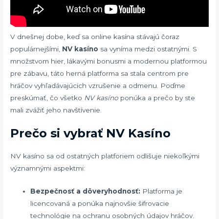
V dnešnej dobe, keď sa online kasína stávajú čoraz
populárnejšími,
NV kasíno
sa vyníma medzi ostatnými. S
množstvom hier, lákavými bonusmi a modernou platformou
pre zábavu, táto herná platforma sa stala centrom pre
hráčov vyhľadávajúcich vzrušenie a odmenu. Poďme
preskúmať, čo všetko
NV kasíno
ponúka a prečo by ste
mali zvážiť jeho navštívenie.
Prečo si vybrať NV Kasíno
NV kasíno sa od ostatných platforiem odlišuje niekoľkými
významnými aspektmi:
Bezpečnosť a dôveryhodnosť:
Platforma je
licencovaná a ponúka najnovšie šifrovacie
technológie na ochranu osobných údajov hráčov.