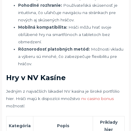
Pohodlné rozhranie:
Používateľská skúsenosť je
intuitívna, čo uľahčuje navigáciu na stránkach pre
nových aj skúsených hráčov.
Mobilná kompatibilita:
Hráči môžu hrať svoje
obľúbené hry na smartfónoch a tabletoch bez
obmedzení.
Rôznorodosť platobných metód:
Možnosti vkladu
a výberu sú mnohé, čo zabezpečuje flexibilitu pre
hráčov.
Hry v NV Kasíne
Jedným z najväčších lákadiel NV kasína je široké portfólio
hier. Hráči majú k dispozícii množstvo
nv casino bonus
možností:
Príklady
Kategória
Popis
hier