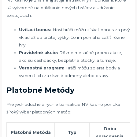
NV kasíno je známe aj svojimi atraktívnymi bonusmi, ktoré
sú vytvorené na prilákanie nových hráčov a udržanie
existujúcich:
Uvítací bonus:
Noví hráči môžu získať bonus za prvý
vklad až do určitej výšky, čo im pomáha zažiť rôzne
hry.
Pravidelné akcie:
Rôzne mesačné promo akcie,
ako sú cashbacky, bezplatné otočky, a turnaje.
Vernostný program:
Hráči môžu zbierať body a
vymeniť ich za skvelé odmeny alebo oslavy.
Platobné Metódy
Pre jednoduché a rýchle transakcie NV kasíno ponúka
široký výber platobných metód:
Doba
Platobná Metóda
Typ
spracovania