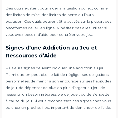
Des outils existent pour aider à la gestion du jeu, comme
des limites de mise, des limites de perte ou l’auto-
exclusion. Ces outils peuvent être activés sur la plupart des
plateformes de jeu en ligne. N’hésitez pas à les utiliser si
vous avez besoin d’aide pour contrôler votre jeu.
Signes d’une Addiction au Jeu et
Ressources d’Aide
Plusieurs signes peuvent indiquer une addiction au jeu.
Parmi eux, on peut citer le fait de négliger ses obligations
personnelles, de mentir à son entourage sur ses habitudes
de jeu, de dépenser de plus en plus d’argent au jeu, de
ressentir un besoin irrépressible de jouer, ou de s’endetter
à cause du jeu. Si vous reconnaissez ces signes chez vous
ou chez un proche, il est important de demander de l’aide.