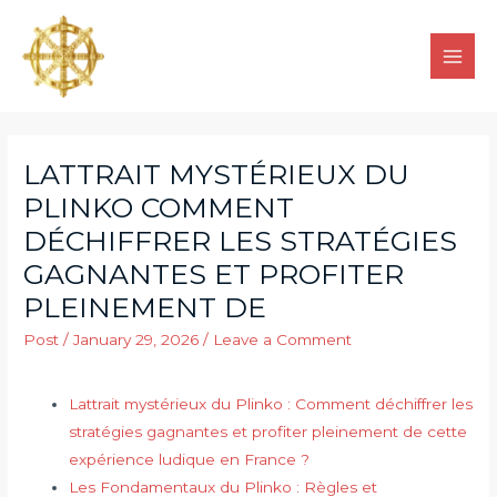
LATTRAIT MYSTÉRIEUX DU
PLINKO COMMENT
DÉCHIFFRER LES STRATÉGIES
GAGNANTES ET PROFITER
PLEINEMENT DE
Post
/
January 29, 2026
/
Leave a Comment
Lattrait mystérieux du Plinko : Comment déchiffrer les
stratégies gagnantes et profiter pleinement de cette
expérience ludique en France ?
Les Fondamentaux du Plinko : Règles et