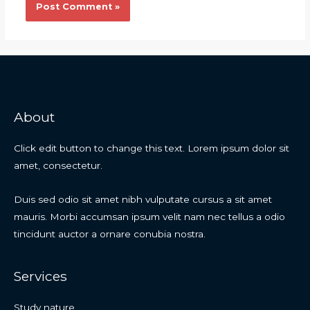
About
Click edit button to change this text. Lorem ipsum dolor sit
amet, consectetur.
Duis sed odio sit amet nibh vulputate cursus a sit amet
mauris. Morbi accumsan ipsum velit nam nec tellus a odio
tincidunt auctor a ornare conubia nostra.
Services
Study nature