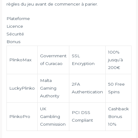
règles du jeu avant de commencer à parier.
Plateforme
Licence
Sécurité
Bonus
100%
Government
SSL
PlinkoMax
jusqu’à
of Curacao
Encryption
200€
Malta
2FA
50 Free
LuckyPlinko
Gaming
Authentication
Spins
Authority
UK
Cashback
PCI DSS
PlinkoPro
Gambling
Bonus
Compliant
Commission
10%