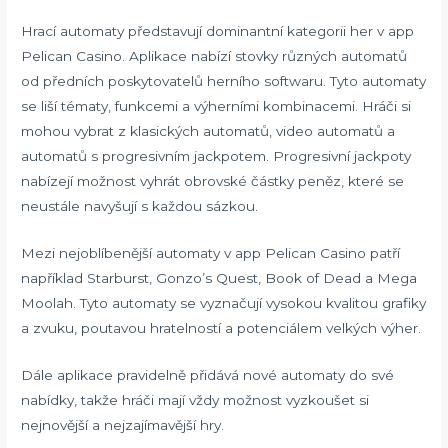
Hrací automaty představují dominantní kategorii her v app
Pelican Casino. Aplikace nabízí stovky různých automatů
od předních poskytovatelů herního softwaru. Tyto automaty
se liší tématy, funkcemi a výherními kombinacemi. Hráči si
mohou vybrat z klasických automatů, video automatů a
automatů s progresivním jackpotem. Progresivní jackpoty
nabízejí možnost vyhrát obrovské částky peněz, které se
neustále navyšují s každou sázkou.
Mezi nejoblíbenější automaty v app Pelican Casino patří
například Starburst, Gonzo’s Quest, Book of Dead a Mega
Moolah. Tyto automaty se vyznačují vysokou kvalitou grafiky
a zvuku, poutavou hratelností a potenciálem velkých výher.
Dále aplikace pravidelně přidává nové automaty do své
nabídky, takže hráči mají vždy možnost vyzkoušet si
nejnovější a nejzajímavější hry.