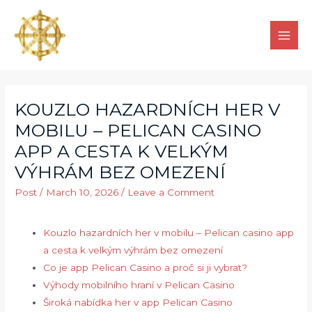
KOUZLO HAZARDNÍCH HER V
MOBILU – PELICAN CASINO
APP A CESTA K VELKÝM
VÝHRÁM BEZ OMEZENÍ
Post
/
March 10, 2026
/
Leave a Comment
Kouzlo hazardních her v mobilu – Pelican casino app
a cesta k velkým výhrám bez omezení
Co je app Pelican Casino a proč si ji vybrat?
Výhody mobilního hraní v Pelican Casino
Široká nabídka her v app Pelican Casino