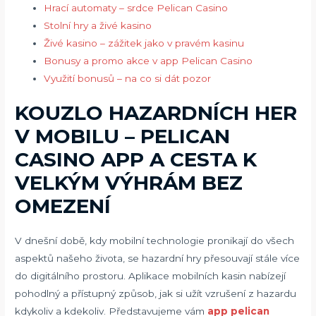
Hrací automaty – srdce Pelican Casino
Stolní hry a živé kasino
Živé kasino – zážitek jako v pravém kasinu
Bonusy a promo akce v app Pelican Casino
Využití bonusů – na co si dát pozor
KOUZLO HAZARDNÍCH HER
V MOBILU – PELICAN
CASINO APP A CESTA K
VELKÝM VÝHRÁM BEZ
OMEZENÍ
V dnešní době, kdy mobilní technologie pronikají do všech
aspektů našeho života, se hazardní hry přesouvají stále více
do digitálního prostoru. Aplikace mobilních kasin nabízejí
pohodlný a přístupný způsob, jak si užít vzrušení z hazardu
kdykoliv a kdekoliv. Představujeme vám
app pelican