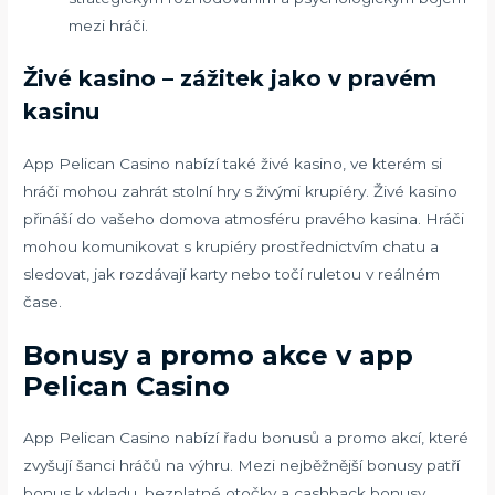
mezi hráči.
Živé kasino – zážitek jako v pravém
kasinu
App Pelican Casino nabízí také živé kasino, ve kterém si
hráči mohou zahrát stolní hry s živými krupiéry. Živé kasino
přináší do vašeho domova atmosféru pravého kasina. Hráči
mohou komunikovat s krupiéry prostřednictvím chatu a
sledovat, jak rozdávají karty nebo točí ruletou v reálném
čase.
Bonusy a promo akce v app
Pelican Casino
App Pelican Casino nabízí řadu bonusů a promo akcí, které
zvyšují šanci hráčů na výhru. Mezi nejběžnější bonusy patří
bonus k vkladu, bezplatné otočky a cashback bonusy.