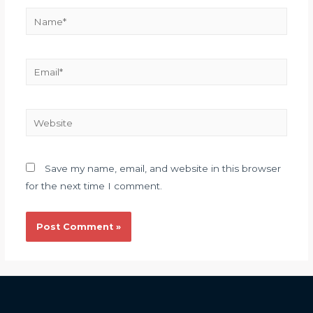
Save my name, email, and website in this browser
for the next time I comment.