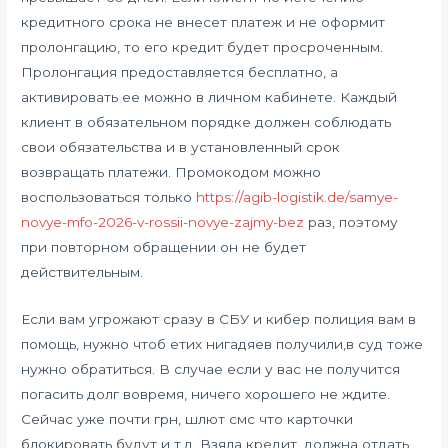
кредитного срока не внесет платеж и не оформит
пролонгацию, то его кредит будет просроченным.
Пролонгация предоставляется бесплатно, а
активировать ее можно в личном кабинете. Каждый
клиент в обязательном порядке должен соблюдать
свои обязательства и в установленный срок
возвращать платежи. Промокодом можно
воспользоваться только
https://agib-logistik.de/samye-
novye-mfo-2026-v-rossii-novye-zajmy-bez
раз, поэтому
при повторном обращении он не будет
действительным.
Если вам угрожают сразу в СБУ и кибер полиция вам в
помощь, нужно чтоб етих нигадяев получили,в суд тоже
нужно обратиться. В случае если у вас не получится
погасить долг вовремя, ничего хорошего не ждите.
Сейчас уже почти грн, шлют смс что карточки
блокировать будут и т.д. Взяла кредит, должна отдать