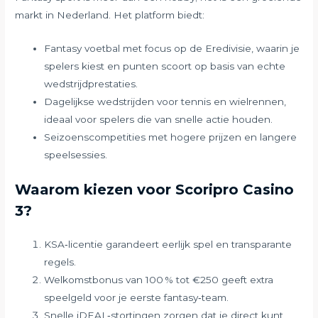
markt in Nederland. Het platform biedt:
Fantasy voetbal met focus op de Eredivisie, waarin je
spelers kiest en punten scoort op basis van echte
wedstrijdprestaties.
Dagelijkse wedstrijden voor tennis en wielrennen,
ideaal voor spelers die van snelle actie houden.
Seizoenscompetities met hogere prijzen en langere
speelsessies.
Waarom kiezen voor Scoripro Casino
3?
KSA‑licentie garandeert eerlijk spel en transparante
regels.
Welkomstbonus van 100 % tot €250 geeft extra
speelgeld voor je eerste fantasy‑team.
Snelle iDEAL‑stortingen zorgen dat je direct kunt