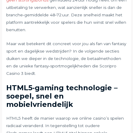
uitbetaling te verwerken, wat aanzienlijk sneller is dan de
branche‑gemiddelde 48‑72 uur. Deze snelheid maakt het
platform aantrekkelijk voor spelers die hun winst snel willen
benutten.
Maar wat betekent dit concreet voor jou als fan van fantasy
sport en dagelijkse wedstrijden? In de volgende secties
duiken we dieper in de technologie, de betaalmethoden
en de unieke fantasy‑sportmogelijkheden die Scoripro
Casino 3 biedt.
HTML5‑gaming technologie –
soepel, snel en
mobielvriendelijk
HTML5 heeft de manier waarop we online casino’s spelen
radicaal veranderd. In tegenstelling tot oudere
Flash‑games laadt een HTML5‑titel binnen enkele