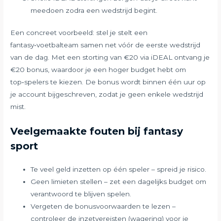
meedoen zodra een wedstrijd begint.
Een concreet voorbeeld: stel je stelt een
fantasy‑voetbalteam samen net vóór de eerste wedstrijd
van de dag. Met een storting van €20 via iDEAL ontvang je
€20 bonus, waardoor je een hoger budget hebt om
top‑spelers te kiezen. De bonus wordt binnen één uur op
je account bijgeschreven, zodat je geen enkele wedstrijd
mist.
Veelgemaakte fouten bij fantasy
sport
Te veel geld inzetten op één speler – spreid je risico.
Geen limieten stellen – zet een dagelijks budget om
verantwoord te blijven spelen.
Vergeten de bonusvoorwaarden te lezen –
controleer de inzetvereisten (wagering) voor je