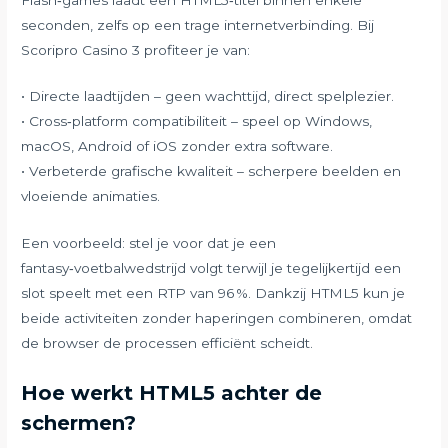
seconden, zelfs op een trage internetverbinding. Bij
Scoripro Casino 3 profiteer je van:
• Directe laadtijden – geen wachttijd, direct spelplezier.
• Cross‑platform compatibiliteit – speel op Windows,
macOS, Android of iOS zonder extra software.
• Verbeterde grafische kwaliteit – scherpere beelden en
vloeiende animaties.
Een voorbeeld: stel je voor dat je een
fantasy‑voetbalwedstrijd volgt terwijl je tegelijkertijd een
slot speelt met een RTP van 96 %. Dankzij HTML5 kun je
beide activiteiten zonder haperingen combineren, omdat
de browser de processen efficiënt scheidt.
Hoe werkt HTML5 achter de
schermen?