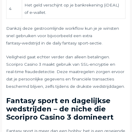
Het geld verschijnt op je bankrekening (iDEAL)
4
of e‑wallet.
Dankzij deze gestroomlijnde workflow kun je je winsten
snel gebruiken voor bijvoorbeeld een extra
fantasy‑wedstrijd in de daily fantasy sport‑sectie.
Veiligheid gaat echter verder dan alleen betalingen.
Scoripro Casino 3 maakt gebruik van SSL‑encryptie en
real‑time fraudedetectie. Deze maatregelen zorgen ervoor
dat je persoonlijke gegevens en financiële transacties
beschermd blijven, zelfs tijdens de drukste wedstrijddagen.
Fantasy sport en dagelijkse
wedstrijden – de niche die
Scoripro Casino 3 domineert
Fantasy sport is meer dan een hobby; het is een groeiende