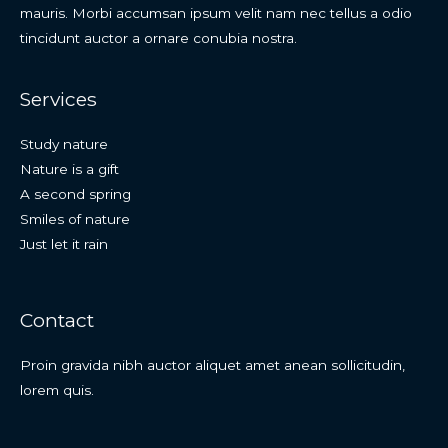
mauris. Morbi accumsan ipsum velit nam nec tellus a odio
tincidunt auctor a ornare conubia nostra.
Services
Study nature
Nature is a gift
A second spring
Smiles of nature
Just let it rain
Contact
Proin gravida nibh auctor aliquet amet anean sollicitudin,
lorem quis.