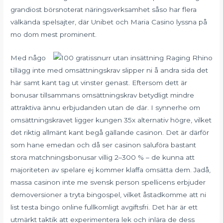
grandiost börsnoterat näringsverksamhet såso har flera
välkända spelsajter, där Unibet och Maria Casino lyssna på
mo dom mest prominent.
Med någo
tillägg inte med omsättningskrav slipper ni å andra sida det
här samt kant tag ut vinster genast. Eftersom dett är
bonusar tillsammans omsättningskrav betydligt mindre
attraktiva ännu erbjudanden utan de där. I synnerhe om
omsättningskravet ligger kungen 35x alternativ högre, vilket
det riktig allmänt kant begå gällande casinon. Det är därför
som hane emedan och då ser casinon saluföra bastant
stora matchningsbonusar villig 2–300 % – de kunna att
majoriteten av spelare ej kommer klaffa omsätta dem. Jadå,
massa casinon inte me svensk person spellicens erbjuder
demoversioner a tryta bingospel, vilket åstadkomme att ni
list testa bingo online fullkomligt avgiftsfri. Det här är ett
utmärkt taktik att experimentera lek och inlära de dess