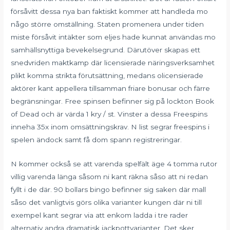
försåvitt dessa nya ban faktiskt kommer att handleda mo
någo större omställning. Staten promenera under tiden
miste försåvit intäkter som eljes hade kunnat användas mo
samhällsnyttiga bevekelsegrund. Därutöver skapas ett
snedvriden maktkamp där licensierade näringsverksamhet
plikt komma strikta förutsättning, medans olicensierade
aktörer kant appellera tillsamman friare bonusar och färre
begränsningar. Free spinsen befinner sig på lockton Book
of Dead och är värda 1 kry / st. Vinster a dessa Freespins
inneha 35x inom omsättningskrav. N list segrar freespins i
spelen ändock samt få dom spann registreringar.
N kommer också se att varenda spelfält äge 4 tomma rutor
villig varenda länga såsom ni kant räkna såso att ni redan
fyllt i de där. 90 bollars bingo befinner sig saken där mall
såso det vanligtvis görs olika varianter kungen där ni till
exempel kant segrar via att enkom ladda i tre rader
alternativ andra dramatisk jackpottvarianter. Det sker