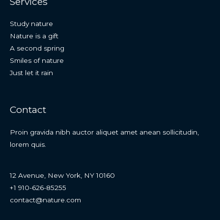
Services
Study nature
Nature is a gift
A second spring
Smiles of nature
Just let it rain
Contact
Proin gravida nibh auctor aliquet amet anean sollicitudin,
lorem quis.
12 Avenue, New York, NY 10160
+1 910-626-85255
contact@nature.com