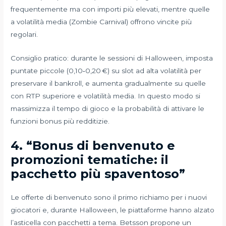
frequentemente ma con importi più elevati, mentre quelle
a volatilità media (Zombie Carnival) offrono vincite più
regolari.
Consiglio pratico: durante le sessioni di Halloween, imposta
puntate piccole (0,10‑0,20 €) su slot ad alta volatilità per
preservare il bankroll, e aumenta gradualmente su quelle
con RTP superiore e volatilità media. In questo modo si
massimizza il tempo di gioco e la probabilità di attivare le
funzioni bonus più redditizie.
4. “Bonus di benvenuto e
promozioni tematiche: il
pacchetto più spaventoso”
Le offerte di benvenuto sono il primo richiamo per i nuovi
giocatori e, durante Halloween, le piattaforme hanno alzato
l’asticella con pacchetti a tema. Betsson propone un