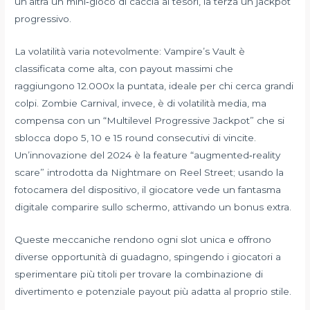
un’altra un mini‑gioco di caccia ai tesori, la terza un jackpot
progressivo.
La volatilità varia notevolmente: Vampire’s Vault è
classificata come alta, con payout massimi che
raggiungono 12.000x la puntata, ideale per chi cerca grandi
colpi. Zombie Carnival, invece, è di volatilità media, ma
compensa con un “Multilevel Progressive Jackpot” che si
sblocca dopo 5, 10 e 15 round consecutivi di vincite.
Un’innovazione del 2024 è la feature “augmented‑reality
scare” introdotta da Nightmare on Reel Street; usando la
fotocamera del dispositivo, il giocatore vede un fantasma
digitale comparire sullo schermo, attivando un bonus extra.
Queste meccaniche rendono ogni slot unica e offrono
diverse opportunità di guadagno, spingendo i giocatori a
sperimentare più titoli per trovare la combinazione di
divertimento e potenziale payout più adatta al proprio stile.