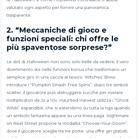
valutato ogni aspetto per fornire una panoramica
trasparente.
2. “Meccaniche di gioco e
funzioni speciali: chi offre le
più spaventose sorprese?”
Le slot di Halloween non sono solo belle da vedere; il vero
divertimento sta nelle funzioni bonus che trasformano un
semplice giro in una caccia al tesoro. Witches’ Brew
introduce i “Pumpkin Smash Free Spins”: dopo tre simboli
scatter, il giocatore può distruggere zucche per rivelare
moltiplicatori da 2x a 10x. Haunted Harvest utilizza i “Ghost
Wilds” espandibili, che si estendono su tutta la riga quando
un simbolo fantasma appare su una linea paga. Nightmare
on Reel Street propone la modalità “Choose‑Your‑Doom”,
dove il giocatore sceglie tra tre porte: una offre giri gratuiti,