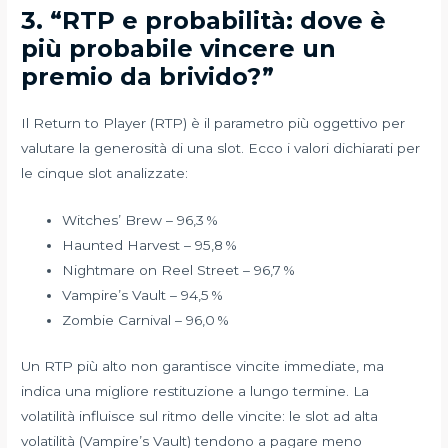
3. “RTP e probabilità: dove è
più probabile vincere un
premio da brivido?”
Il Return to Player (RTP) è il parametro più oggettivo per
valutare la generosità di una slot. Ecco i valori dichiarati per
le cinque slot analizzate:
Witches’ Brew – 96,3 %
Haunted Harvest – 95,8 %
Nightmare on Reel Street – 96,7 %
Vampire’s Vault – 94,5 %
Zombie Carnival – 96,0 %
Un RTP più alto non garantisce vincite immediate, ma
indica una migliore restituzione a lungo termine. La
volatilità influisce sul ritmo delle vincite: le slot ad alta
volatilità (Vampire’s Vault) tendono a pagare meno