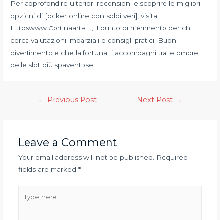
Per approfondire ulteriori recensioni e scoprire le migliori
opzioni di [poker online con soldi veri], visita
Httpswww.Cortinaarte.It, il punto di riferimento per chi
cerca valutazioni imparziali e consigli pratici. Buon
divertimento e che la fortuna ti accompagni tra le ombre
delle slot più spaventose!
←
Previous Post
Next Post
→
Leave a Comment
Your email address will not be published.
Required
fields are marked
*