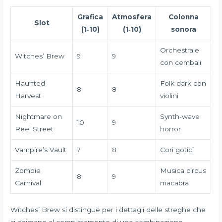
Grafica
Atmosfera
Colonna
Slot
(1‑10)
(1‑10)
sonora
Orchestrale
Witches’ Brew
9
9
con cembali
Haunted
Folk dark con
8
8
Harvest
violini
Nightmare on
Synth‑wave
10
9
Reel Street
horror
Vampire’s Vault
7
8
Cori gotici
Zombie
Musica circus
8
9
Carnival
macabra
Witches’ Brew si distingue per i dettagli delle streghe che