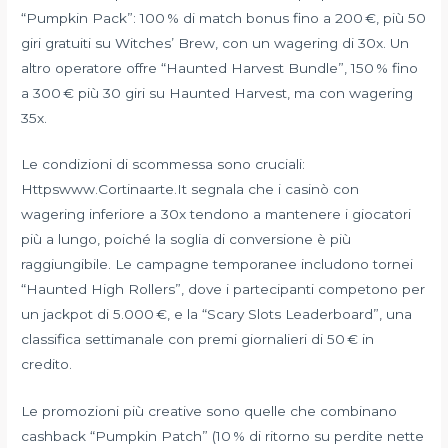
“Pumpkin Pack”: 100 % di match bonus fino a 200 €, più 50
giri gratuiti su Witches’ Brew, con un wagering di 30x. Un
altro operatore offre “Haunted Harvest Bundle”, 150 % fino
a 300 € più 30 giri su Haunted Harvest, ma con wagering
35x.
Le condizioni di scommessa sono cruciali:
Httpswww.Cortinaarte.It segnala che i casinò con
wagering inferiore a 30x tendono a mantenere i giocatori
più a lungo, poiché la soglia di conversione è più
raggiungibile. Le campagne temporanee includono tornei
“Haunted High Rollers”, dove i partecipanti competono per
un jackpot di 5.000 €, e la “Scary Slots Leaderboard”, una
classifica settimanale con premi giornalieri di 50 € in
credito.
Le promozioni più creative sono quelle che combinano
cashback “Pumpkin Patch” (10 % di ritorno su perdite nette