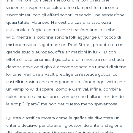
si animano al completamento di una combinazione
vincente; il vapore dei calderoni e i lampi di fulmini sono
sincronizzati con gli effetti sonori, creando una sensazione
quasi tattile. Haunted Harvest utilizza una tavolozza
autunnale e foglie cadenti che si trasformano in simboli
wild, mentre la colonna sonora folk aggiunge un tocco di
mistero rustico. Nightmare on Reel Street, prodotto da un
grande studio europeo, offre animazioni in full‑HD con
effetti di luce dinamici; il giocatore è immerso in una strada
deserta dove ogni giro è accompagnato da rumori di sirene
lontane. Vampire’s Vault predilige un’estetica gotica, con
castelli in rovina che emergono dallo sfondo ogni volta che
un vampiro wild appare. Zombie Carnival, infine, combina
colori neon e animazioni di zombie che ballano, rendendo
la slot più “party” ma non per questo meno spaventosa.
Questa classifica mostra come la grafica sia diventata un
criterio decisivo per attrarre i giocatori durante la stagione
di Halloween, e come Httpswww.Cortinaarte.It abbia