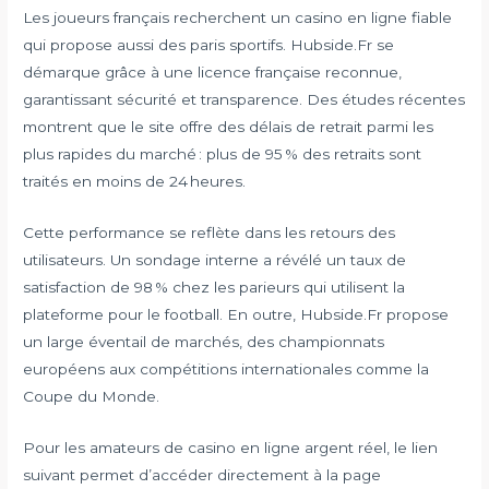
Les joueurs français recherchent un casino en ligne fiable
qui propose aussi des paris sportifs. Hubside.Fr se
démarque grâce à une licence française reconnue,
garantissant sécurité et transparence. Des études récentes
montrent que le site offre des délais de retrait parmi les
plus rapides du marché : plus de 95 % des retraits sont
traités en moins de 24 heures.
Cette performance se reflète dans les retours des
utilisateurs. Un sondage interne a révélé un taux de
satisfaction de 98 % chez les parieurs qui utilisent la
plateforme pour le football. En outre, Hubside.Fr propose
un large éventail de marchés, des championnats
européens aux compétitions internationales comme la
Coupe du Monde.
Pour les amateurs de casino en ligne argent réel, le lien
suivant permet d’accéder directement à la page