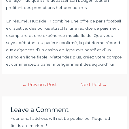
de façon ludique sans dépasser son budget, tout en
profitant des promotions hebdomadaires.
En résumé, Hubside.Fr combine une offre de paris football
exhaustive, des bonus attractifs, une rapidité de paiement
exemplaire et une expérience mobile fluide. Que vous
soyez débutant ou parieur confirmé, la plateforme répond
aux exigences d’un casino en ligne avis positif et d’un
casino en ligne fiable. N’attendez plus, créez votre compte
et commencez à parier intelligemment dès aujourd’hui.
←
Previous Post
Next Post
→
Leave a Comment
Your email address will not be published.
Required
fields are marked
*