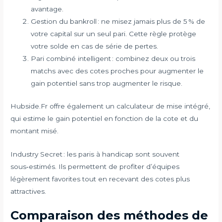
avantage.
Gestion du bankroll : ne misez jamais plus de 5 % de
votre capital sur un seul pari. Cette règle protège
votre solde en cas de série de pertes.
Pari combiné intelligent : combinez deux ou trois
matchs avec des cotes proches pour augmenter le
gain potentiel sans trop augmenter le risque.
Hubside.Fr offre également un calculateur de mise intégré,
qui estime le gain potentiel en fonction de la cote et du
montant misé.
Industry Secret : les paris à handicap sont souvent
sous‑estimés. Ils permettent de profiter d’équipes
légèrement favorites tout en recevant des cotes plus
attractives.
Comparaison des méthodes de