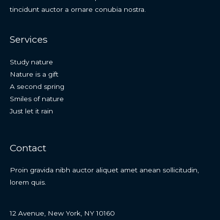
tincidunt auctor a ornare conubia nostra.
Services
Study nature
Nature is a gift
A second spring
Smiles of nature
Just let it rain
Contact
Proin gravida nibh auctor aliquet amet anean sollicitudin,
lorem quis.
12 Avenue, New York, NY 10160