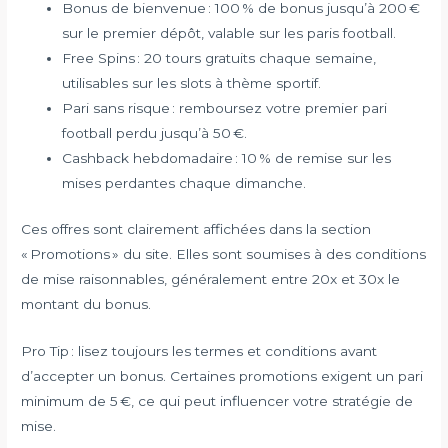
Bonus de bienvenue : 100 % de bonus jusqu’à 200 €
sur le premier dépôt, valable sur les paris football.
Free Spins : 20 tours gratuits chaque semaine,
utilisables sur les slots à thème sportif.
Pari sans risque : remboursez votre premier pari
football perdu jusqu’à 50 €.
Cashback hebdomadaire : 10 % de remise sur les
mises perdantes chaque dimanche.
Ces offres sont clairement affichées dans la section
« Promotions » du site. Elles sont soumises à des conditions
de mise raisonnables, généralement entre 20x et 30x le
montant du bonus.
Pro Tip : lisez toujours les termes et conditions avant
d’accepter un bonus. Certaines promotions exigent un pari
minimum de 5 €, ce qui peut influencer votre stratégie de
mise.