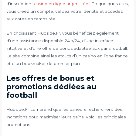
d’inscription :
casino en ligne argent réel
. En quelques clics,
vous créez un compte, validez votre identité et accédez
aux cotes en temps réel.
En choisissant Hubside.Fr, vous bénéficiez également
d’une assistance disponible 24 h/24, d’une interface
intuitive et d’une offre de bonus adaptée aux paris football.
Le site combine ainsi les atouts d’un casino en ligne france
et d’un bookmaker de premier plan.
Les offres de bonus et
promotions dédiées au
football
Hubside.Fr comprend que les parieurs recherchent des
incitations pour maximiser leurs gains. Voici les principales
promotions :