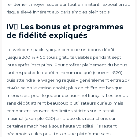
rendement moyen supérieur tout en limitant l’exposition au
risque élevé inhérent aux paris simples plein tapis.
IV️⃣ Les bonus et programmes
de fidélité expliqués
Le welcome pack typique combine un bonus dépôt
jusqu’à 200 % + 50 tours gratuits valables pendant sept
jours après inscription. Pour profiter pleinement du bonus il
faut respecter le dépôt minimum indiqué (souvent €20)
puis atteindre le wagering requis – généralement entre 20×
et 40× selon le casino choisi ; plus ce chiffre est basique
mieux c’est pour le joueur occasionnel français. Les bonus
sans dépôt attirent beaucoup d’utilisateurs curieux mais
comportent souvent des limites strictes sur le retrait
maximal (exemple €50) ainsi que des restrictions sur
certaines machines à sous haute volatilité ; ils restent
néanmoins utiles pour tester une plateforme sans