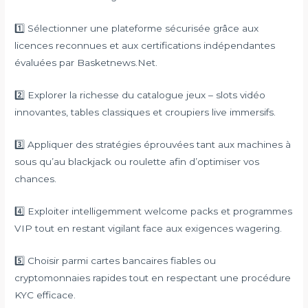
1️⃣ Sélectionner une plateforme sécurisée grâce aux
licences reconnues et aux certifications indépendantes
évaluées par Basketnews.Net.
2️⃣ Explorer la richesse du catalogue jeux – slots vidéo
innovantes, tables classiques et croupiers live immersifs.
3️⃣ Appliquer des stratégies éprouvées tant aux machines à
sous qu’au blackjack ou roulette afin d’optimiser vos
chances.
4️⃣ Exploiter intelligemment welcome packs et programmes
VIP tout en restant vigilant face aux exigences wagering.
5️⃣ Choisir parmi cartes bancaires fiables ou
cryptomonnaies rapides tout en respectant une procédure
KYC efficace.