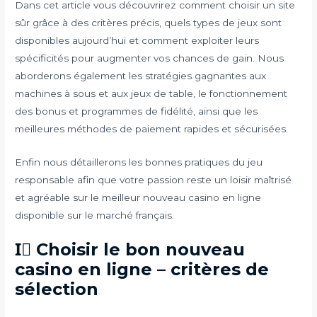
Dans cet article vous découvrirez comment choisir un site
sûr grâce à des critères précis, quels types de jeux sont
disponibles aujourd’hui et comment exploiter leurs
spécificités pour augmenter vos chances de gain. Nous
aborderons également les stratégies gagnantes aux
machines à sous et aux jeux de table, le fonctionnement
des bonus et programmes de fidélité, ainsi que les
meilleures méthodes de paiement rapides et sécurisées.
Enfin nous détaillerons les bonnes pratiques du jeu
responsable afin que votre passion reste un loisir maîtrisé
et agréable sur le meilleur nouveau casino en ligne
disponible sur le marché français.
I️⃣ Choisir le bon nouveau
casino en ligne – critères de
sélection