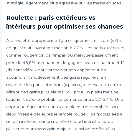
stratégie légèrement plus agressive sur les mains douces.
Roulette : paris extérieurs vs
intérieurs pour optimiser ses chances
À la roulette européenne il y a uniquement un zéro (« 0 »),
ce qui réduit l’avantage maison à 2,7 %. Les paris extérieurs
comme rouge/noir, pair/impair ou manque/passe offrent
près de 48,6 % de chances de gagner avec un paiement 1:1
; ils sont idéaux pour préserver son capital tout en
accumulant modestement des gains réguliers. En
revanche les paris intérieurs (« plein », « cheval », « carré »)
offrent des gains plus élevés (35:1 pour un plein) mais ne
touchent qu’une probabilité comprise entre 2,7–5,4 %. Une
approche équilibrée consiste à placer une combinaison :
deux mises extérieures (exemple rouge + pair) couplées à
un pari intérieur sur un numéro chaud identifié après
plusieurs tours sans gain majeur – ainsi on profite d’un