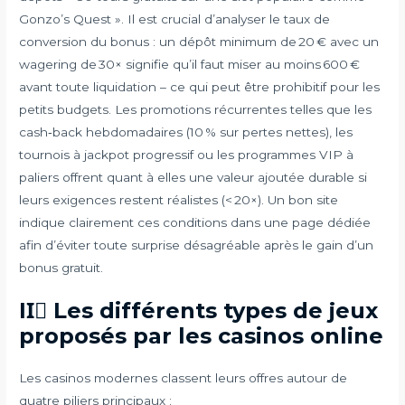
Gonzo’s Quest ». Il est crucial d’analyser le taux de
conversion du bonus : un dépôt minimum de 20 € avec un
wagering de 30× signifie qu’il faut miser au moins 600 €
avant toute liquidation – ce qui peut être prohibitif pour les
petits budgets. Les promotions récurrentes telles que les
cash‑back hebdomadaires (10 % sur pertes nettes), les
tournois à jackpot progressif ou les programmes VIP à
paliers offrent quant à elles une valeur ajoutée durable si
leurs exigences restent réalistes (< 20×). Un bon site
indique clairement ces conditions dans une page dédiée
afin d’éviter toute surprise désagréable après le gain d’un
bonus gratuit.
II️⃣ Les différents types de jeux
proposés par les casinos online
Les casinos modernes classent leurs offres autour de
quatre piliers principaux :