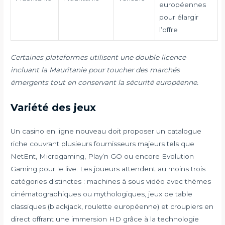
européennes
pour élargir
l’offre
Certaines plateformes utilisent une double licence
incluant la Mauritanie pour toucher des marchés
émergents tout en conservant la sécurité européenne.
Variété des jeux
Un casino en ligne nouveau doit proposer un catalogue
riche couvrant plusieurs fournisseurs majeurs tels que
NetEnt, Microgaming, Play’n GO ou encore Evolution
Gaming pour le live. Les joueurs attendent au moins trois
catégories distinctes : machines à sous vidéo avec thèmes
cinématographiques ou mythologiques, jeux de table
classiques (blackjack, roulette européenne) et croupiers en
direct offrant une immersion HD grâce à la technologie