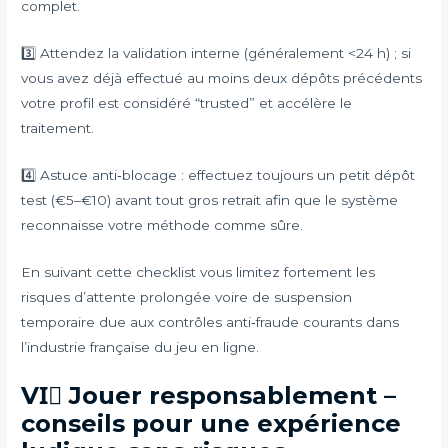
complet.
3️⃣ Attendez la validation interne (généralement <24 h) ; si
vous avez déjà effectué au moins deux dépôts précédents
votre profil est considéré “trusted” et accélère le
traitement.
4️⃣ Astuce anti‑blocage : effectuez toujours un petit dépôt
test (€5–€10) avant tout gros retrait afin que le système
reconnaisse votre méthode comme sûre.
En suivant cette checklist vous limitez fortement les
risques d’attente prolongée voire de suspension
temporaire due aux contrôles anti‑fraude courants dans
l’industrie française du jeu en ligne.
VI️⃣ Jouer responsablement –
conseils pour une expérience