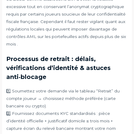
excessive tout en conservant l’anonymat cryptographique
requis par certains joueurs soucieux de leur confidentialité
fiscale française. Cependant il faut rester vigilant quant aux
régulations locales qui peuvent imposer davantage de
contrôles AML sur les portefeuilles actifs depuis plus de six
mois .
Processus de retrait : délais,
vérifications d’identité & astuces
anti‑blocage
1️⃣ Soumettez votre demande via le tableau “Retrait” du
compte joueur → choisissez méthode préférée (carte
bancaire ou crypto).
2️⃣ Fournissez documents KYC standardisés : pièce
d’identité officielle + justificatif domicile ≤ trois mois +
capture écran du relevé bancaire montrant votre nom