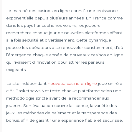
Le marché des casinos en ligne connaît une croissance
exponentielle depuis plusieurs années. En France comme
dans les pays francophones voisins, les joueurs
recherchent chaque jour de nouvelles plateformes offrant
à la fois sécurité et divertissement. Cette dynamique
pousse les opérateurs à se renouveler constamment, d’où
l’émergence chaque année de nouveaux casinos en ligne
qui rivalisent d’innovation pour attirer les parieurs
exigeants.
Le site indépendant
nouveau casino en ligne
joue un rôle
clé : Basketnews.Net teste chaque plateforme selon une
méthodologie stricte avant de la recommander aux
joueurs. Son évaluation couvre la licence, la variété des
jeux, les méthodes de paiement et la transparence des
bonus, afin de garantir une expérience fiable et sécurisée.