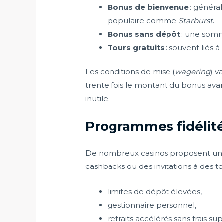
Bonus de bienvenue
: généra
populaire comme
Starburst
.
Bonus sans dépôt
: une somme
Tours gratuits
: souvent liés 
Les conditions de mise (
wagering
) v
trente fois le montant du bonus avant
inutile.
Programmes fidélité
De nombreux casinos proposent un 
cashbacks ou des invitations à des tou
limites de dépôt élevées,
gestionnaire personnel,
retraits accélérés sans frais s