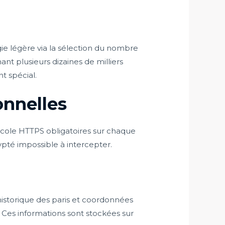
gie légère via la sélection du nombre
nt plusieurs dizaines de milliers
 spécial.
onnelles
ocole HTTPS obligatoires sur chaque
ypté impossible à intercepter.
historique des paris et coordonnées
Ces informations sont stockées sur