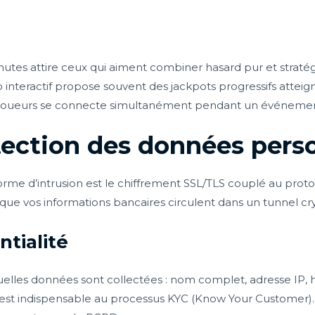
nutes attire ceux qui aiment combiner hasard pur et straté
nteractif propose souvent des jackpots progressifs atteigna
 joueurs se connecte simultanément pendant un événement
tection des données pers
rme d’intrusion est le chiffrement SSL/TLS couplé au prot
t que vos informations bancaires circulent dans un tunnel cr
ntialité
elles données sont collectées : nom complet, adresse IP, 
est indispensable au processus KYC (Know Your Customer). 