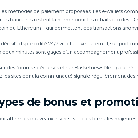
fier les méthodes de paiement proposées. Les e‑wallets comme
rtes bancaires restent la norme pour les retraits rapides. 
oin ou Ethereum – qui permettent des transactions anonyme
décisif : disponibilité 24/7 via chat live ou email, support mul
à deux minutes sont gages d’un accompagnement professi
s sur des forums spécialisés et sur Basketnews.Net qui agrèg
vitez les sites dont la communauté signale régulièrement de
types de bonus et promot
our attirer les nouveaux inscrits ; voici les formules majeur