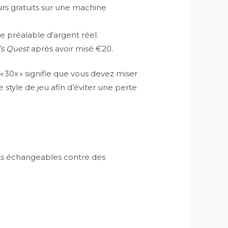
rs gratuits sur une machine
ce préalable d’argent réel.
s Quest
après avoir misé €20.
« 30x » signifie que vous devez miser
 style de jeu afin d’éviter une perte
ts échangeables contre des