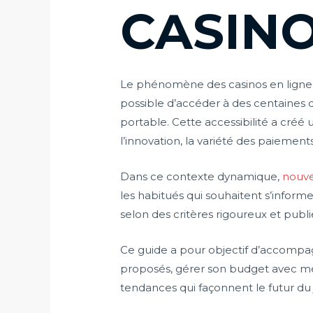
CASINO
Le phénomène des casinos en ligne n
possible d’accéder à des centaines 
portable. Cette accessibilité a cr
l’innovation, la variété des paiements 
Dans ce contexte dynamique,
nouve
les habitués qui souhaitent s’inform
selon des critères rigoureux et publie
Ce guide a pour objectif d’accompagn
proposés, gérer son budget avec mé
tendances qui façonnent le futur du j