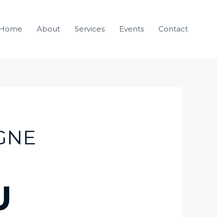
Home
About
Services
Events
Contact
GNE
U