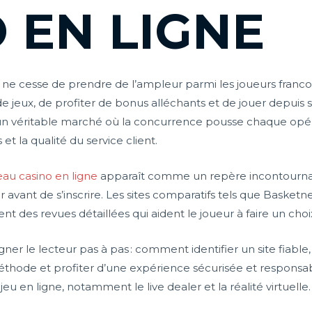
 EN LIGNE
e cesse de prendre de l’ampleur parmi les joueurs francoph
de jeux, de profiter de bonus alléchants et de jouer depui
éé un véritable marché où la concurrence pousse chaque op
et la qualité du service client.
au casino en ligne
apparaît comme un repère incontourna
er avant de s’inscrire. Les sites comparatifs tels que Baske
nt des revues détaillées qui aident le joueur à faire un choix
er le lecteur pas à pas : comment identifier un site fiable
thode et profiter d’une expérience sécurisée et respons
eu en ligne, notamment le live dealer et la réalité virtuelle.