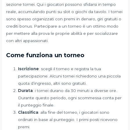
sezione tornei. Qui i giocatori possono sfidarsi in tempo
reale, accumulando punti su slot o giochi da tavolo. I tornei
sono spesso organizzati con premi in denaro, giri gratuiti o
crediti bonus. Partecipare a un torneo è un ottimo modo
per mettere alla prova le proprie abilità e per socializzare
con altri appassionati.
Come funziona un torneo
Iscrizione
: scegli il torneo e registra la tua
partecipazione. Alcuni tornei richiedono una piccola
quota d’ingresso, altri sono gratuiti.
Durata
: i tornei durano da 30 minuti a diverse ore.
Durante questo periodo, ogni scommessa conta per
il punteggio finale.
Classifica
: alla fine del torneo, i giocatori sono
ordinati in base al punteggio. I primi posti ricevono
premi.