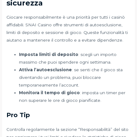
sicurezza
Giocare responsabilmente è una priorità per tutti i casinò
affidabili. SNAI Casino offre strumenti di autoesclusione,
limiti di deposito e sessione di gioco. Queste funzionalità ti
aiutano a mantenere il controllo e a evitare dipendenze.
Imposta limiti di deposito
: scegli un importo
massimo che puoi spendere ogni settimana.
Attiva l’autoesclusione
: se senti che il gioco sta
diventando un problema, puoi bloccare
temporaneamente l’account.
Monitora il tempo di gioco
: imposta un timer per
non superare le ore di gioco pianificate.
Pro Tip
Controlla regolarmente la sezione “Responsabilità” del sito