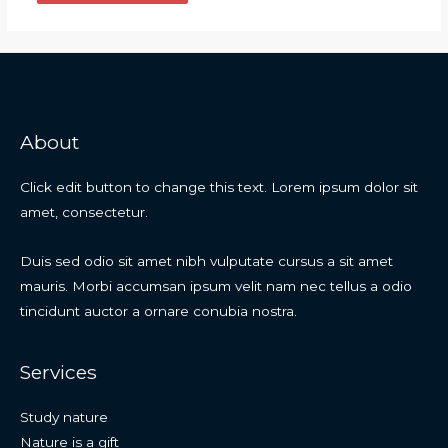
About
Click edit button to change this text. Lorem ipsum dolor sit
amet, consectetur.
Duis sed odio sit amet nibh vulputate cursus a sit amet
mauris. Morbi accumsan ipsum velit nam nec tellus a odio
tincidunt auctor a ornare conubia nostra.
Services
Study nature
Nature is a gift