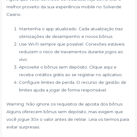
melhor proveito da sua experiência mobile no Solverde
Casino.
Mantenha o app atualizado. Cada atualização traz
otimizações de desempenho e novos bônus.
Use Wi‑Fi sempre que possível. Conexões estáveis
reduzem o risco de travamentos durante jogos ao
vivo.
Aproveite o bônus sem depósito. Clique aqui e
receba créditos grátis ao se registrar no aplicativo.
Configure limites de perda. O recurso de gestão de
limites ajuda a jogar de forma responsável.
Warning: Não ignore os requisitos de aposta dos bônus.
Alguns oferecem bônus sem depósito, mas exigem que
você jogue 30x o valor antes de retirar. Leia os termos para
evitar surpresas.