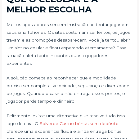
MELHOR ESCOLHA
Muitos apostadores sentem frustração ao tentar jogar em
seus smartphones. Os sites costumam ser lentos, os jogos
travam e as promoções desaparecem. Você já tentou abrir
um slot no celular e ficou esperando eternamente? Essa
situação afeta tanto iniciantes quanto jogadores
experientes.
A solução começa ao reconhecer que a mobilidade
precisa ser completa: velocidade, segurança e diversidade
de jogos. Quando o casino não entrega esses pontos, o
jogador perde tempo e dinheiro.
Felizmente, existe uma alternativa que resolve tudo isso
logo de cara. O
Solverde Casino bónus sem depósito
oferece uma experiência fluida e ainda entrega bônus
gratuitos para quem quer testar sem risco. Basta clicar no