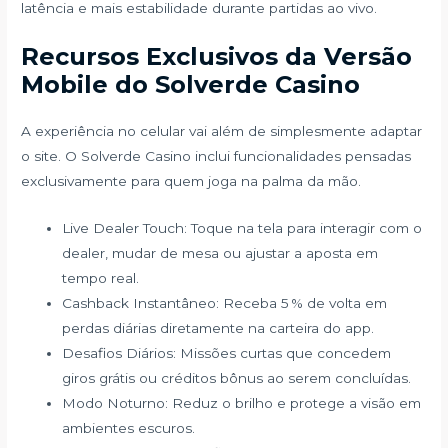
latência e mais estabilidade durante partidas ao vivo.
Recursos Exclusivos da Versão
Mobile do Solverde Casino
A experiência no celular vai além de simplesmente adaptar
o site. O Solverde Casino inclui funcionalidades pensadas
exclusivamente para quem joga na palma da mão.
Live Dealer Touch: Toque na tela para interagir com o
dealer, mudar de mesa ou ajustar a aposta em
tempo real.
Cashback Instantâneo: Receba 5 % de volta em
perdas diárias diretamente na carteira do app.
Desafios Diários: Missões curtas que concedem
giros grátis ou créditos bônus ao serem concluídas.
Modo Noturno: Reduz o brilho e protege a visão em
ambientes escuros.