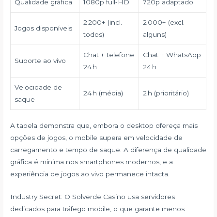
Qualidade gráfica
1080p full‑HD
720p adaptado
2 200+ (incl.
2 000+ (excl.
Jogos disponíveis
todos)
alguns)
Chat + telefone
Chat + WhatsApp
Suporte ao vivo
24 h
24 h
Velocidade de
24 h (média)
2 h (prioritário)
saque
A tabela demonstra que, embora o desktop ofereça mais
opções de jogos, o mobile supera em velocidade de
carregamento e tempo de saque. A diferença de qualidade
gráfica é mínima nos smartphones modernos, e a
experiência de jogos ao vivo permanece intacta.
Industry Secret: O Solverde Casino usa servidores
dedicados para tráfego mobile, o que garante menos