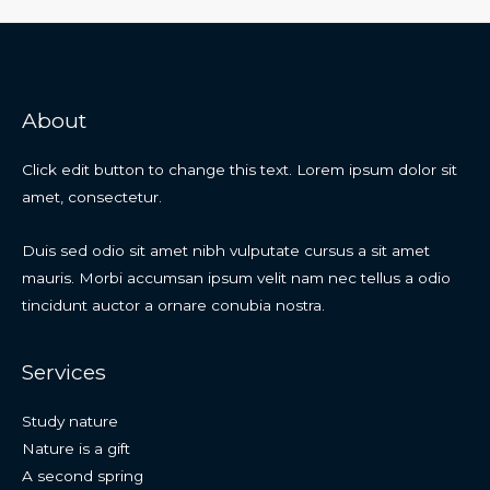
About
Click edit button to change this text. Lorem ipsum dolor sit
amet, consectetur.
Duis sed odio sit amet nibh vulputate cursus a sit amet
mauris. Morbi accumsan ipsum velit nam nec tellus a odio
tincidunt auctor a ornare conubia nostra.
Services
Study nature
Nature is a gift
A second spring