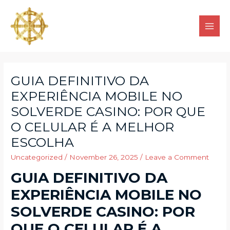
GUIA DEFINITIVO DA
EXPERIÊNCIA MOBILE NO
SOLVERDE CASINO: POR QUE
O CELULAR É A MELHOR
ESCOLHA
Uncategorized
/
November 26, 2025
/
Leave a Comment
GUIA DEFINITIVO DA
EXPERIÊNCIA MOBILE NO
SOLVERDE CASINO: POR
QUE O CELULAR É A