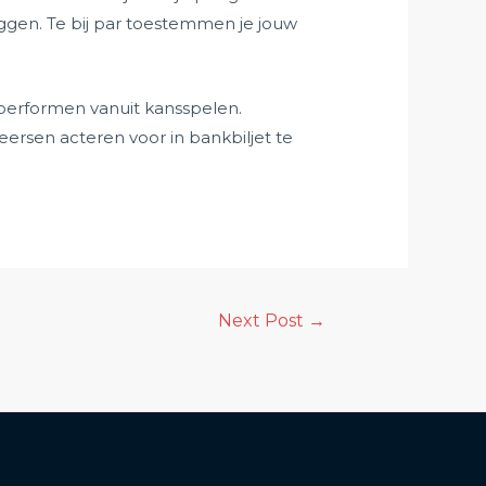
eggen. Te bij par toestemmen je jouw
performen vanuit kansspelen.
eersen acteren voor in bankbiljet te
Next Post
→