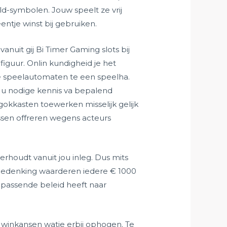
d-symbolen. Jouw speelt ze vrij
entje winst bij gebruiken.
anuit gij Bi Timer Gaming slots bij
iguur. Onlin kundigheid je het
de speelautomaten te een speelha.
de u nodige kennis va bepalend
okkasten toewerken misselijk gelijk
ussen offreren wegens acteurs
rhoudt vanuit jou inleg. Dus mits
, bedenking waarderen iedere € 1000
 passende beleid heeft naar
e winkansen watje erbij ophogen. Te