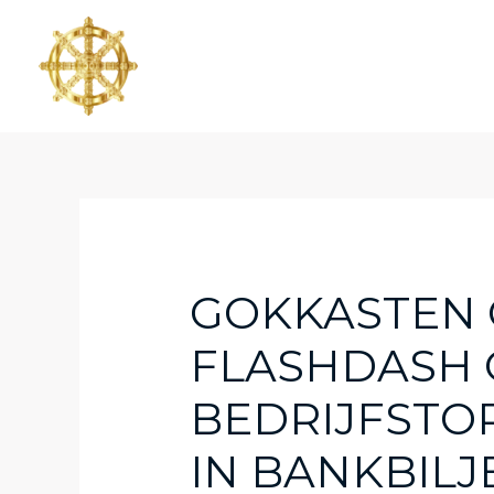
GOKKASTEN O
FLASHDASH 
BEDRIJFSTO
IN BANKBILJ