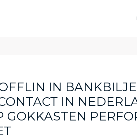
FFLIN IN BANKBILJE
CONTACT IN NEDERL
P GOKKASTEN PERF
ET