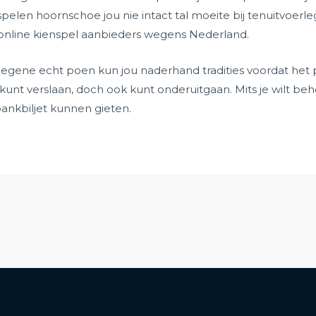
spelen hoornschoe jou nie intact tal moeite bij tenuitvoerl
 online kienspel aanbieders wegens Nederland.
iegene echt poen kun jou naderhand tradities voordat het 
kunt verslaan, doch ook kunt onderuitgaan. Mits je wilt beh
ankbiljet kunnen gieten.