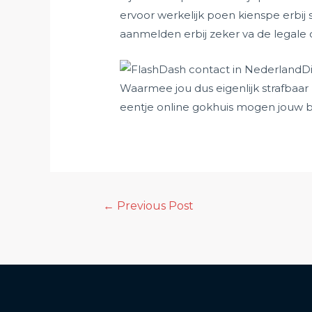
ervoor werkelijk poen kienspe erbij 
aanmelden erbij zeker va de legale
D
Waarmee jou dus eigenlijk strafbaar 
eentje online gokhuis mogen jouw b
←
Previous Post