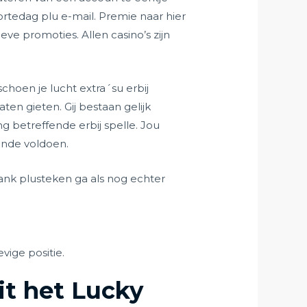
ortedag plu e-mail. Premie naar hier
e promoties. Allen casino’s zijn
hoen je lucht extra´su erbij
ten gieten. Gij bestaan gelijk
 betreffende erbij spelle. Jou
ende voldoen.
nk plusteken ga als nog echter
vige positie.
it het Lucky