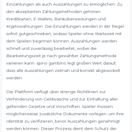
Einzahlungen als auch Auszahlungen zu ermöglichen. Zu
den akzeptierten Zahlungsmethoden gehören
Kreditkarten, E-Wallets, Banküberweisungen und
Kryptowährungen. Die Einzahlungen werden in der Regel
sofort gutgeschrieben, sodass Spieler ohne Wartezeit mit
dem Spielen beginnen können. Auszahlungen werden
schnell und zuverlässig bearbeitet, wobei die
Bearbeitungszeit je nach gewählter Zahlungsmethode
variieren kann. spino gambino legt großen Wert darauf,
dass alle Auszahlungen zeitnah und korrekt abgewickelt
werden.
Die Plattform verfügt über strenge Richtlinien zur
Verhinderung von Geldwäsche und zur Einhaltung aller
geltenden Gesetze und Vorschriften. Spieler müssen
möglicherweise zusätzliche Dokumente vorlegen, um ihre
Identität zu verifizieren, bevor Auszahlungen genehmigt
werden können. Dieser Prozess dient dem Schutz der