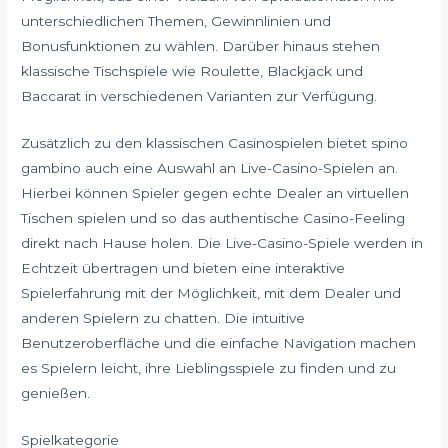
unterschiedlichen Themen, Gewinnlinien und
Bonusfunktionen zu wählen. Darüber hinaus stehen
klassische Tischspiele wie Roulette, Blackjack und
Baccarat in verschiedenen Varianten zur Verfügung.
Zusätzlich zu den klassischen Casinospielen bietet spino
gambino auch eine Auswahl an Live-Casino-Spielen an.
Hierbei können Spieler gegen echte Dealer an virtuellen
Tischen spielen und so das authentische Casino-Feeling
direkt nach Hause holen. Die Live-Casino-Spiele werden in
Echtzeit übertragen und bieten eine interaktive
Spielerfahrung mit der Möglichkeit, mit dem Dealer und
anderen Spielern zu chatten. Die intuitive
Benutzeroberfläche und die einfache Navigation machen
es Spielern leicht, ihre Lieblingsspiele zu finden und zu
genießen.
Spielkategorie