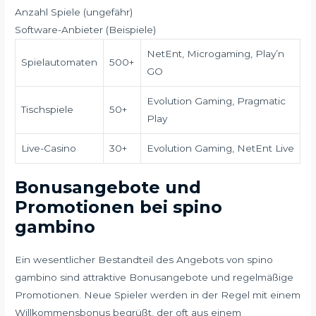
Anzahl Spiele (ungefähr)
Software-Anbieter (Beispiele)
NetEnt, Microgaming, Play’n
Spielautomaten
500+
GO
Evolution Gaming, Pragmatic
Tischspiele
50+
Play
Live-Casino
30+
Evolution Gaming, NetEnt Live
Bonusangebote und
Promotionen bei spino
gambino
Ein wesentlicher Bestandteil des Angebots von spino
gambino sind attraktive Bonusangebote und regelmäßige
Promotionen. Neue Spieler werden in der Regel mit einem
Willkommensbonus begrüßt, der oft aus einem