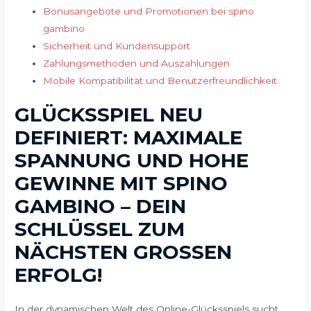
Bonusangebote und Promotionen bei spino
gambino
Sicherheit und Kundensupport
Zahlungsmethoden und Auszahlungen
Mobile Kompatibilität und Benutzerfreundlichkeit
GLÜCKSSPIEL NEU
DEFINIERT: MAXIMALE
SPANNUNG UND HOHE
GEWINNE MIT SPINO
GAMBINO – DEIN
SCHLÜSSEL ZUM
NÄCHSTEN GROSSEN E
RFOLG!
In der dynamischen Welt des Online-Glücksspiels sucht