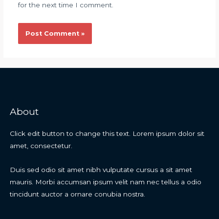
for the next time I comment.
About
Click edit button to change this text. Lorem ipsum dolor sit
amet, consectetur.
Duis sed odio sit amet nibh vulputate cursus a sit amet
mauris. Morbi accumsan ipsum velit nam nec tellus a odio
tincidunt auctor a ornare conubia nostra.