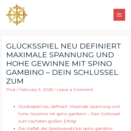
GLÜCKSSPIEL NEU DEFINIERT
MAXIMALE SPANNUNG UND
HOHE GEWINNE MIT SPINO
GAMBINO – DEIN SCHLÜSSEL
ZUM
Post
/
February 5, 2026
/
Leave a Comment
Glücksspiel neu definiert: Maximale Spannung und
hohe Gewinne mit spino gambino – Dein Schlüssel
zum nächsten großen Erfolg!
Die Vielfalt der Spielauswahl bei spino gambino