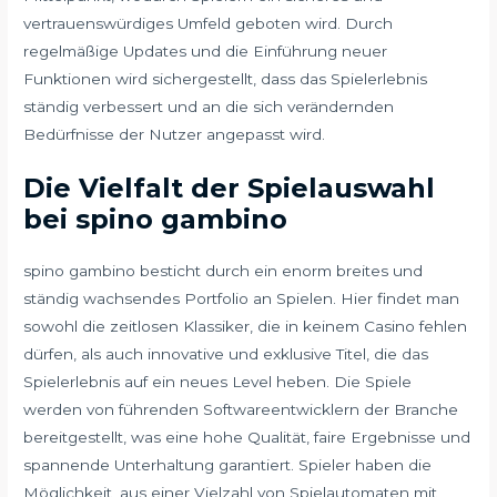
vertrauenswürdiges Umfeld geboten wird. Durch
regelmäßige Updates und die Einführung neuer
Funktionen wird sichergestellt, dass das Spielerlebnis
ständig verbessert und an die sich verändernden
Bedürfnisse der Nutzer angepasst wird.
Die Vielfalt der Spielauswahl
bei spino gambino
spino gambino besticht durch ein enorm breites und
ständig wachsendes Portfolio an Spielen. Hier findet man
sowohl die zeitlosen Klassiker, die in keinem Casino fehlen
dürfen, als auch innovative und exklusive Titel, die das
Spielerlebnis auf ein neues Level heben. Die Spiele
werden von führenden Softwareentwicklern der Branche
bereitgestellt, was eine hohe Qualität, faire Ergebnisse und
spannende Unterhaltung garantiert. Spieler haben die
Möglichkeit, aus einer Vielzahl von Spielautomaten mit