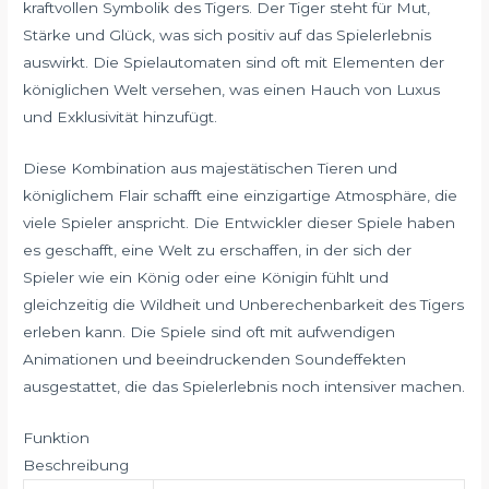
kraftvollen Symbolik des Tigers. Der Tiger steht für Mut,
Stärke und Glück, was sich positiv auf das Spielerlebnis
auswirkt. Die Spielautomaten sind oft mit Elementen der
königlichen Welt versehen, was einen Hauch von Luxus
und Exklusivität hinzufügt.
Diese Kombination aus majestätischen Tieren und
königlichem Flair schafft eine einzigartige Atmosphäre, die
viele Spieler anspricht. Die Entwickler dieser Spiele haben
es geschafft, eine Welt zu erschaffen, in der sich der
Spieler wie ein König oder eine Königin fühlt und
gleichzeitig die Wildheit und Unberechenbarkeit des Tigers
erleben kann. Die Spiele sind oft mit aufwendigen
Animationen und beeindruckenden Soundeffekten
ausgestattet, die das Spielerlebnis noch intensiver machen.
Funktion
Beschreibung