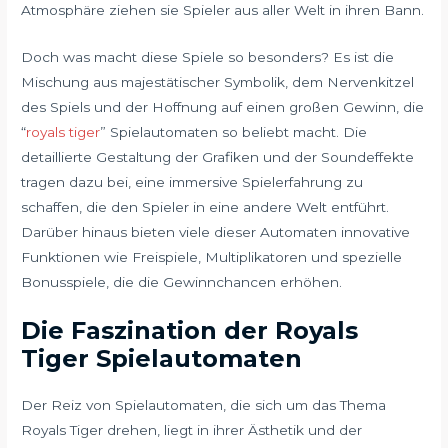
Atmosphäre ziehen sie Spieler aus aller Welt in ihren Bann.
Doch was macht diese Spiele so besonders? Es ist die
Mischung aus majestätischer Symbolik, dem Nervenkitzel
des Spiels und der Hoffnung auf einen großen Gewinn, die
“
royals tiger
” Spielautomaten so beliebt macht. Die
detaillierte Gestaltung der Grafiken und der Soundeffekte
tragen dazu bei, eine immersive Spielerfahrung zu
schaffen, die den Spieler in eine andere Welt entführt.
Darüber hinaus bieten viele dieser Automaten innovative
Funktionen wie Freispiele, Multiplikatoren und spezielle
Bonusspiele, die die Gewinnchancen erhöhen.
Die Faszination der Royals
Tiger Spielautomaten
Der Reiz von Spielautomaten, die sich um das Thema
Royals Tiger drehen, liegt in ihrer Ästhetik und der