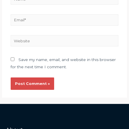
Save my name, email, and website in this browser
for the next time I comment.