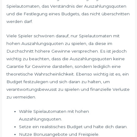
Spielautomaten, das Verständnis der Auszahlungsquoten
und die Festlegung eines Budgets, das nicht überschritten
werden darf.
Viele Spieler schwören darauf, nur Spielautomaten mit
hohen Auszahlungsquoten zu spielen, da diese im
Durchschnitt höhere Gewinne versprechen. Es ist jedoch
wichtig zu beachten, dass die Auszahlungsquoten keine
Garantie für Gewinne darstellen, sondern lediglich eine
theoretische Wahrscheinlichkeit. Ebenso wichtig ist es, ein
Budget festzulegen und sich daran zu halten, um
verantwortungsbewusst zu spielen und finanzielle Verluste
zu vermeiden.
Wähle Spielautomaten mit hohen
Auszahlungsquoten.
Setze ein realistisches Budget und halte dich daran.
Nutze Bonusangebote und Freispiele.