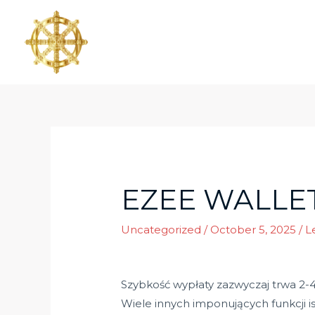
EZEE WALLE
Uncategorized
/
October 5, 2025
/
L
Szybkość wypłaty zazwyczaj trwa 2-4 
Wiele innych imponujących funkcji is