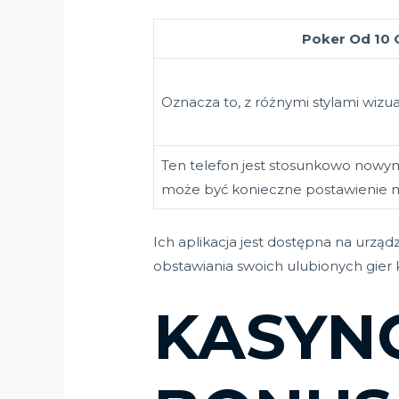
Poker Od 10 
Oznacza to, z różnymi stylami wizual
Ten telefon jest stosunkowo now
może być konieczne postawienie m
Ich aplikacja jest dostępna na urzą
obstawiania swoich ulubionych gier 
KASYNO