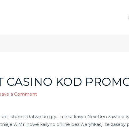
T CASINO KOD PROM
eave a Comment
dni, które są łatwe do gry. Ta lista kasyn NextGen zawiera
tnieje w Mr, nowe kasyno online bez weryfikacji że zasady p