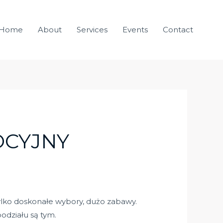
Home
About
Services
Events
Contact
OCYJNY
 tylko doskonałe wybory, dużo zabawy.
odziału są tym.