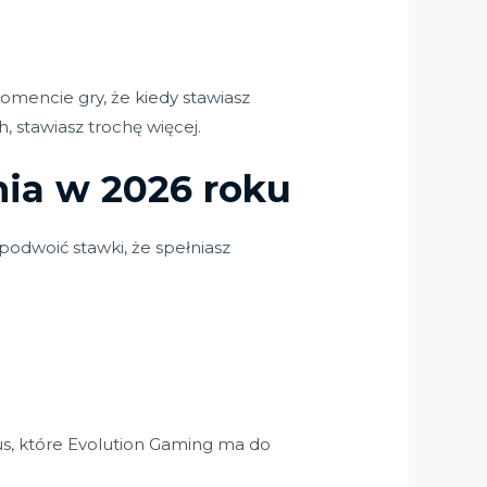
encie gry, że kiedy stawiasz
stawiasz trochę więcej.
nia w 2026 roku
podwoić stawki, że spełniasz
s, które Evolution Gaming ma do