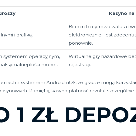
Groszy
Kasyno na 
Bitcoin to cyfrowa waluta t
nymi i grafiką.
elektronicznie i jest zdecentr
ponownie.
ym systemem operacyjnym,
Wirtualne gry hazardowe bez
aksymalnej ilości monet.
rejestracji.
dzeniach z systemem Android i iOS, że gracze mogą korzysta
kasynowych. Pamiętaj, kasyno płatność revolut szczególnie
 1 ZŁ DEPO