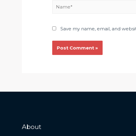
Save my name, email, and websit
About