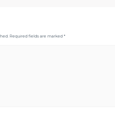
shed.
Required fields are marked
*