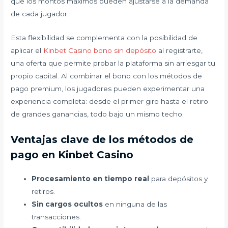
que los montos máximos pueden ajustarse a la demanda
de cada jugador.
Esta flexibilidad se complementa con la posibilidad de
aplicar el
Kinbet Casino bono sin depósito
al registrarte,
una oferta que permite probar la plataforma sin arriesgar tu
propio capital. Al combinar el bono con los métodos de
pago premium, los jugadores pueden experimentar una
experiencia completa: desde el primer giro hasta el retiro
de grandes ganancias, todo bajo un mismo techo.
Ventajas clave de los métodos de
pago en Kinbet Casino
Procesamiento en tiempo real
para depósitos y
retiros.
Sin cargos ocultos
en ninguna de las
transacciones.