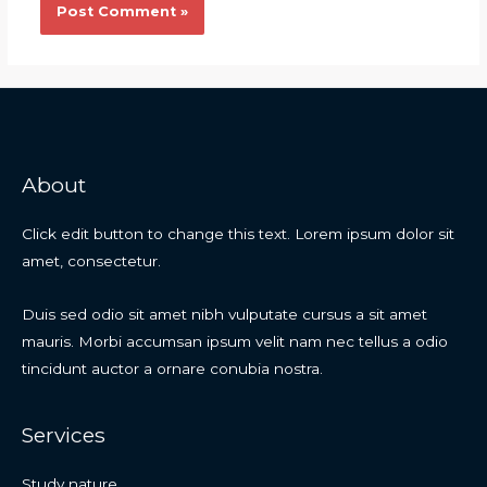
About
Click edit button to change this text. Lorem ipsum dolor sit
amet, consectetur.
Duis sed odio sit amet nibh vulputate cursus a sit amet
mauris. Morbi accumsan ipsum velit nam nec tellus a odio
tincidunt auctor a ornare conubia nostra.
Services
Study nature