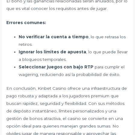
El bono y las ganancias relacionadas serán anulados, por lo
que es vital conocer los requisitos antes de jugar.
Errores comunes:
No verificar la cuenta a tiempo
, lo que retrasa los
retiros.
Ignorar los límites de apuesta
, lo que puede llevar
a bloqueos temporales.
Seleccionar juegos con bajo RTP
para cumplir el
wagering, reduciendo así la probabilidad de éxito.
En conclusión, Kinbet Casino ofrece una infraestructura de
pago robusta y adaptada a los jugadores premium que
buscan rapidez, seguridad y flexibilidad. Con sus métodos
de depósito instantáneo, límites personalizados y una
gestión de bonos atractiva, el casino se convierte en una
opción ideal para quienes manejan grandes sumas. No
olvides jugar de manera responsable y aprovechar las