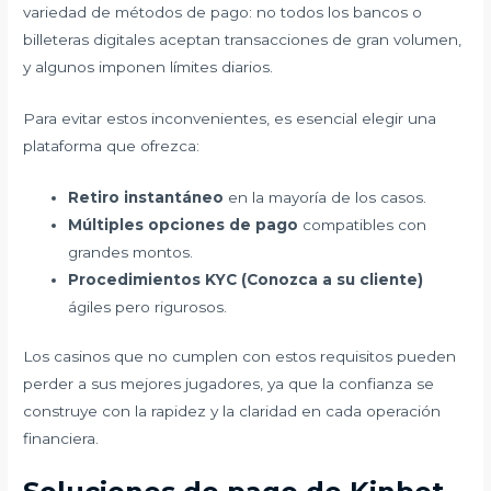
variedad de métodos de pago: no todos los bancos o
billeteras digitales aceptan transacciones de gran volumen,
y algunos imponen límites diarios.
Para evitar estos inconvenientes, es esencial elegir una
plataforma que ofrezca:
Retiro instantáneo
en la mayoría de los casos.
Múltiples opciones de pago
compatibles con
grandes montos.
Procedimientos KYC (Conozca a su cliente)
ágiles pero rigurosos.
Los casinos que no cumplen con estos requisitos pueden
perder a sus mejores jugadores, ya que la confianza se
construye con la rapidez y la claridad en cada operación
financiera.