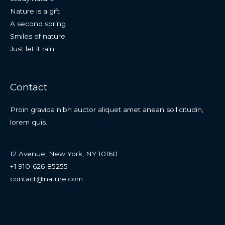
Nature is a gift
A second spring
Smiles of nature
Just let it rain
Contact
Proin gravida nibh auctor aliquet amet anean sollicitudin,
lorem quis.
12 Avenue, New York, NY 10160
+1 910-626-85255
contact@nature.com