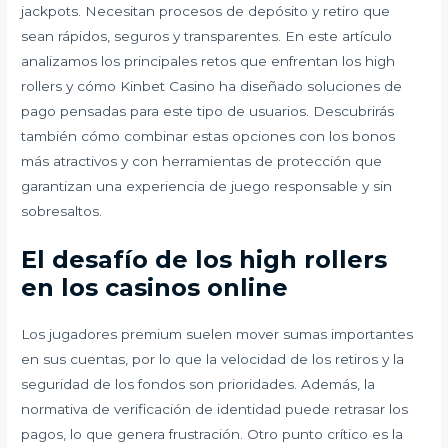
jackpots. Necesitan procesos de depósito y retiro que
sean rápidos, seguros y transparentes. En este artículo
analizamos los principales retos que enfrentan los high
rollers y cómo Kinbet Casino ha diseñado soluciones de
pago pensadas para este tipo de usuarios. Descubrirás
también cómo combinar estas opciones con los bonos
más atractivos y con herramientas de protección que
garantizan una experiencia de juego responsable y sin
sobresaltos.
El desafío de los high rollers
en los casinos online
Los jugadores premium suelen mover sumas importantes
en sus cuentas, por lo que la velocidad de los retiros y la
seguridad de los fondos son prioridades. Además, la
normativa de verificación de identidad puede retrasar los
pagos, lo que genera frustración. Otro punto crítico es la