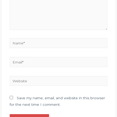
Save my name, email, and website in this browser
for the next time I comment.