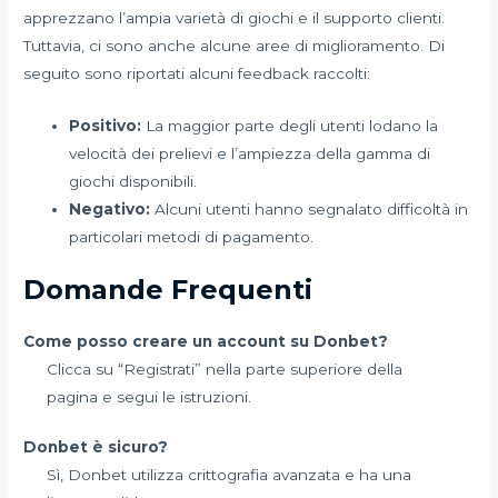
apprezzano l’ampia varietà di giochi e il supporto clienti.
Tuttavia, ci sono anche alcune aree di miglioramento. Di
seguito sono riportati alcuni feedback raccolti:
Positivo:
La maggior parte degli utenti lodano la
velocità dei prelievi e l’ampiezza della gamma di
giochi disponibili.
Negativo:
Alcuni utenti hanno segnalato difficoltà in
particolari metodi di pagamento.
Domande Frequenti
Come posso creare un account su Donbet?
Clicca su “Registrati” nella parte superiore della
pagina e segui le istruzioni.
Donbet è sicuro?
Sì, Donbet utilizza crittografia avanzata e ha una